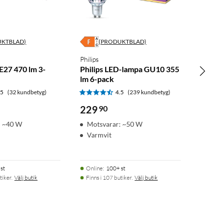
UKTBLAD)
(PRODUKTBLAD)
Philips
E27 470 lm 3-
Philips LED-lampa GU10 355
lm 6-pack
.5
(32 kundbetyg)
4.5
(239 kundbetyg)
229
90
: ~40 W
Motsvarar: ~50 W
Varmvit
st
Online
:
100+ st
tiker.
Välj butik
Finns i 107 butiker.
Välj butik