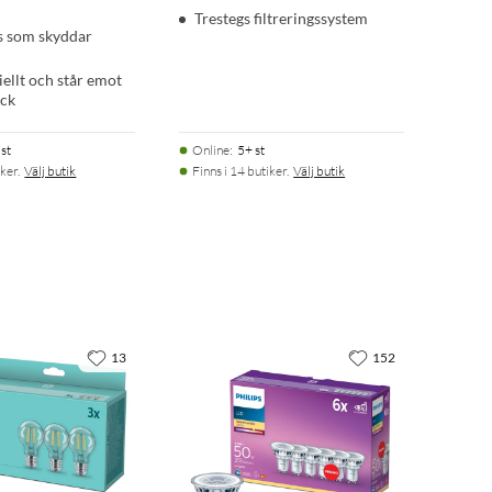
Trestegs filtreringssystem
s som skyddar
iellt och står emot
yck
st
Online
:
5+ st
ker.
Välj butik
Finns i 14 butiker.
Välj butik
13
152