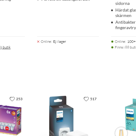
sidorna
Härdat gla
skärmen
Antibakter
fingeravtr
Online
:
Ej i lager
Online
:
100+ 
lj butik
Finns i 88 buti
253
517