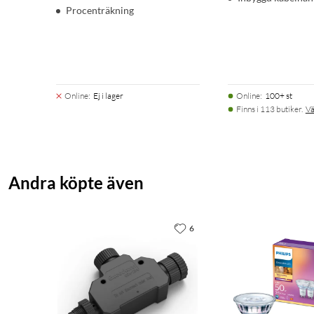
Procenträkning
Online
:
Ej i lager
Online
:
100+ st
Finns i 113 butiker.
Vä
Andra köpte även
6