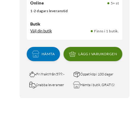
Online
5+ st
1-2 dagars leveranstid
Butik
Välj din butik
Finns i 1 butik.
HÄMTA
LÄGG I VARUKORGEN
Fri frakt från 599:-
Öppet köp i 100 dagar
Snabba leveranser
Hämta i butik, GRATIS!