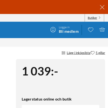
Butiker
Logga in
Bli medlem
Lägg i inköpslista
5 gillar
1 039
:
-
Lagerstatus online och butik