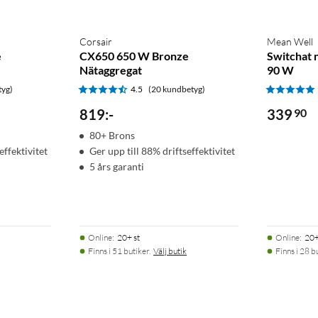
Corsair
Mean Well
e
CX650 650 W Bronze
Switchat 
Nätaggregat
90 W
tyg)
4.5
(20 kundbetyg)
819
:
-
339
90
80+ Brons
effektivitet
Ger upp till 88% driftseffektivitet
5 års garanti
Online
:
20+ st
Online
:
20+
Finns i 51 butiker.
Välj butik
Finns i 28 b