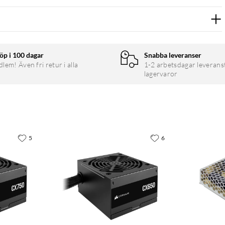
öp i 100 dagar
Snabba leveranser
em! Även fri retur i alla
1-2 arbetsdagar leverans
lagervaror
5
6