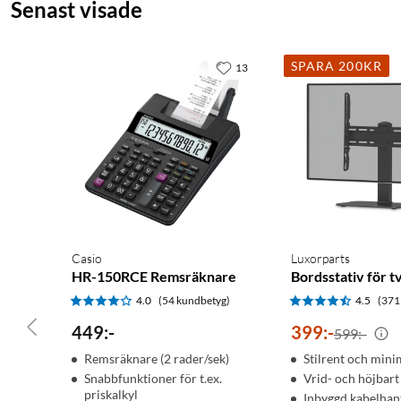
Senast visade
SPARA 200KR
13
Casio
Luxorparts
HR-150RCE Remsräknare
Bordsstativ för t
4.0
(54 kundbetyg)
4.5
(371
449
:
-
399
:
-
599:-
Remsräknare (2 rader/sek)
Stilrent och minim
Snabbfunktioner för t.ex.
Vrid- och höjbart
priskalkyl
Inbyggd kabelhan