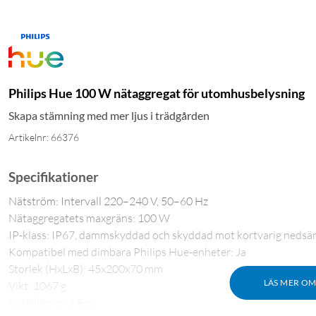
Philips Hue 100 W nätaggregat för utomhusbelysning
Skapa stämning med mer ljus i trädgården
Artikelnr: 66376
Specifikationer
Nätström: Intervall 220–240 V, 50–60 Hz
Nätaggregatets maxgräns: 100 W
IP-klass: IP67, dammskyddad och skyddad mot kortvarig nedsän
Kompatibel med dimbara Philips Hue-enheter: Ja
Storlek (HxLxB): 45x200x70 mm
LÄS MER O
Vikt: 1067 g
Kabellängd: 1,5 m