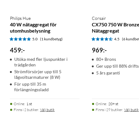
Philips Hue
Corsair
40 W nätaggregat för
CX750 750 W Bronz
utomhusbelysning
Nätaggregat
5.0
(1 kundbetyg)
4.5
(6 kundbe
459
:
-
969
:
-
Utöka med fler ljuspunkter i
80+ Brons
trädgården
Ger upp till 88% drifts
Strömförsörjer upp till 5
5 års garanti
lågvoltsarmaturer (8 W)
För upp till 35 m
förlängningssladd
Online
:
1 st
Online
:
20+ st
Finns i 2 butiker.
Välj butik
Finns i 29 butiker.
Välj butik