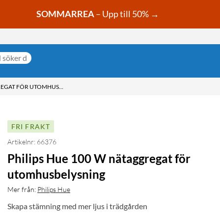
SOMMARREA
– Upp till 50% →
PHILIPS HUE 100 W NÄTAGGREGAT FÖR UTOMHUSBELYSNING
FRI FRAKT
Artikelnr: 66376
Philips Hue 100 W nätaggregat för
utomhusbelysning
Mer från:
Philips Hue
Skapa stämning med mer ljus i trädgården