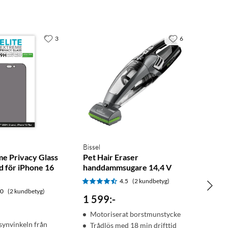
3
6
Bissel
me Privacy Glass
Pet Hair Eraser
 för iPhone 16
handdammsugare 14,4 V
4.5
(2 kundbetyg)
.0
(2 kundbetyg)
1 599
:
-
Motoriserat borstmunstycke
synvinkeln från
Trådlös med 18 min drifttid