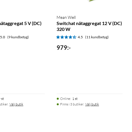
Mean Well
nätaggregat 5 V (DC)
Switchat nätaggregat 12 V (DC)
320 W
5.0
(9 kundbetyg)
4.5
(11 kundbetyg)
979
:
-
 st
Online
:
1 st
utiker.
Välj butik
Finns i 3 butiker.
Välj butik