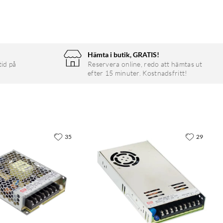
Hämta i butik, GRATIS!
tid på
Reservera online, redo att hämtas ut
efter 15 minuter. Kostnadsfritt!
35
29