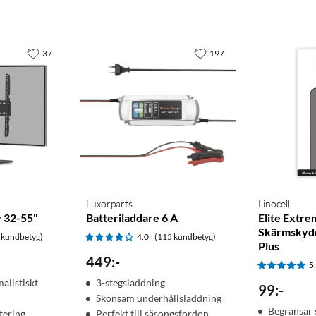
37
197
Luxorparts
Linocell
v 32-55"
Batteriladdare 6 A
Elite Extre
Skärmskydd
 kundbetyg)
4.0
(115 kundbetyg)
Plus
449
:
-
5
alistiskt
3-stegsladdning
99
:
-
Skonsam underhållsladdning
Begränsar 
tering
Perfekt till säsongsfordon