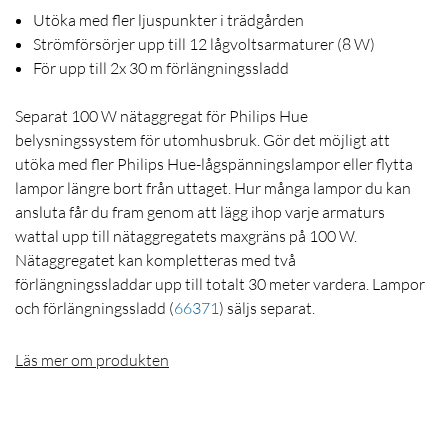
Utöka med fler ljuspunkter i trädgården
Strömförsörjer upp till 12 lågvoltsarmaturer (8 W)
För upp till 2x 30 m förlängningssladd
Separat 100 W nätaggregat för Philips Hue
belysningssystem för utomhusbruk. Gör det möjligt att
utöka med fler Philips Hue-lågspänningslampor eller flytta
lampor längre bort från uttaget. Hur många lampor du kan
ansluta får du fram genom att lägg ihop varje armaturs
wattal upp till nätaggregatets maxgräns på 100 W.
Nätaggregatet kan kompletteras med två
förlängningssladdar upp till totalt 30 meter vardera. Lampor
och förlängningssladd
(
66371
)
säljs separat.
Läs mer om produkten