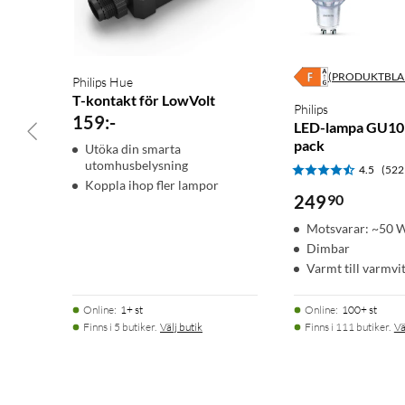
(PRODUKTBLA
Philips Hue
T-kontakt för LowVolt
Philips
159
:
-
LED-lampa GU10 
pack
Utöka din smarta
utomhusbelysning
4.5
(522
Koppla ihop fler lampor
249
90
Motsvarar: ~50 
Dimbar
Varmt till varmvit
Online
:
1+ st
Online
:
100+ st
Finns i 5 butiker.
Välj butik
Finns i 111 butiker.
Vä