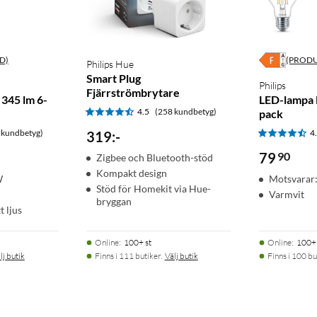
D)
(PROD
Philips Hue
Smart Plug
Philips
Fjärrströmbrytare
345 lm 6-
LED-lampa 
4.5
(258 kundbetyg)
pack
 kundbetyg)
4
319
:
-
79
90
Zigbee och Bluetooth-stöd
Kompakt design
W
Motsvarar
Stöd för Homekit via Hue-
Varmvit
bryggan
t ljus
Online
:
100+ st
Online
:
100+ 
lj butik
Finns i 111 butiker.
Välj butik
Finns i 100 bu