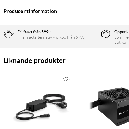
24 V-kabellängd: 0,6 m
Producentinformation
Fri frakt från 599:-
Öppet k
Fria fraktalternativ vid köp från 599:-
Som medl
butiker
Liknande produkter
3