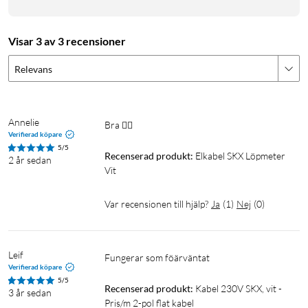
Visar 3 av 3 recensioner
Relevans
Annelie
Bra 👍🏻 
Verifierad köpare
5/5
Recenserad produkt:
Elkabel SKX Löpmeter 
2 år sedan
Vit
Var recensionen till hjälp?
Ja
(
1
)
Nej
(
0
)
Leif
Fungerar som föärväntat
Verifierad köpare
5/5
Recenserad produkt:
Kabel 230V SKX, vit - 
3 år sedan
Pris/m 2-pol flat kabel