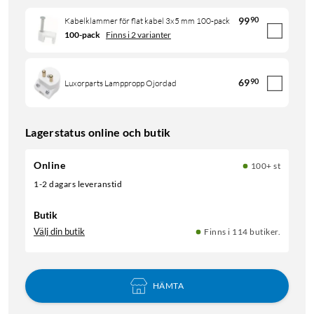
99
90
Kabelklammer för flat kabel 3x5 mm 100-pack
100-pack
Finns i 2 varianter
69
90
Luxorparts Lamppropp Ojordad
Lagerstatus online och butik
Online
100+ st
1-2 dagars leveranstid
Butik
Välj din butik
Finns i 114 butiker.
HÄMTA