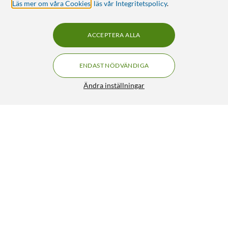
Läs mer om våra Cookies
,
läs vår Integritetspolicy
.
ACCEPTERA ALLA
ENDAST NÖDVÄNDIGA
Ändra inställningar
Elkabel SKX Löpmeter Vit
19:90
4.5/5
HÄMTA