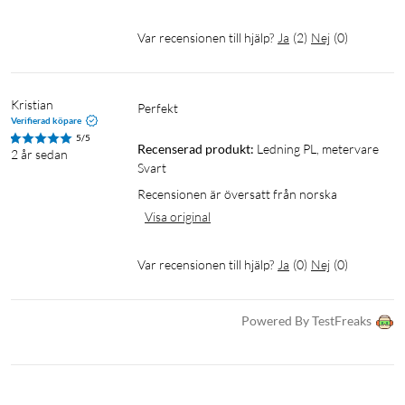
Var recensionen till hjälp?
Ja
(
2
)
Nej
(
0
)
Kristian
Perfekt
Verifierad köpare
5/5
Recenserad produkt:
Ledning PL, metervare 
2 år sedan
Svart
Recensionen är översatt från norska
Visa original
Var recensionen till hjälp?
Ja
(
0
)
Nej
(
0
)
Powered By TestFreaks