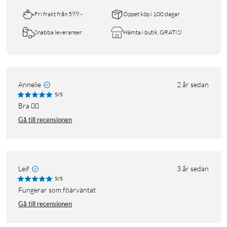
Fri frakt från 599:-
Öppet köp i 100 dagar
Snabba leveranser
Hämta i butik, GRATIS!
Annelie
2 år sedan
5/5
Bra 👍🏻
Gå till recensionen
Leif
3 år sedan
5/5
Fungerar som föärväntat
Gå till recensionen