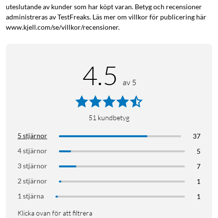
uteslutande av kunder som har köpt varan. Betyg och recensioner
administreras av TestFreaks. Läs mer om villkor för publicering här
www.kjell.com/se/villkor/recensioner.
4.5
av 5
51
kundbetyg
5 stjärnor
37
4 stjärnor
5
3 stjärnor
7
2 stjärnor
1
1 stjärna
1
Klicka ovan för att filtrera