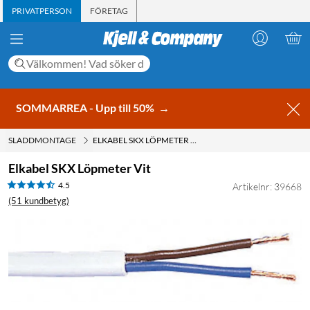
PRIVATPERSON
FÖRETAG
SOMMARREA - Upp till 50%
→
SLADDMONTAGE
ELKABEL SKX LÖPMETER VIT
Elkabel SKX Löpmeter Vit
4.5
Artikelnr: 39668
(51 kundbetyg)