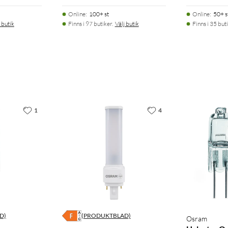
Online
:
100+ st
Online
:
50+ s
 butik
Finns i 97 butiker.
Välj butik
Finns i 35 buti
1
4
D)
(PRODUKTBLAD)
Osram