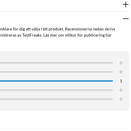
inkel belyses hela ytan jämnt.
enklare för dig att välja rätt produkt. Recensionerna nedan skrivs
 skåp eller på en metallyta – och lika enkelt ta ner den för
istreras av TestFreaks. Läs mer om villkor för publicering här
de USB-kabel.
0
0
1
0
0