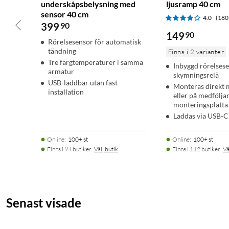
underskåpsbelysning med
ljusramp 40 cm
sensor 40 cm
4.0
(180
399
90
149
90
Rörelsesensor för automatisk
tändning
Finns i 2 varianter
Tre färgtemperaturer i samma
Inbyggd rörelses
armatur
skymningsrelä
USB-laddbar utan fast
Monteras direkt
installation
eller på medfölja
monteringsplatta
Laddas via USB-C
Online
:
100+ st
Online
:
100+ st
Finns i 94 butiker.
Välj butik
Finns i 112 butiker.
Vä
Senast visade