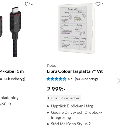
6
5
Kobo
4-kabel 1 m
Libra Colour läsplatta 7" Vit
.0
(4 kundbetyg)
4.5
(54 kundbetyg)
2 999
:
-
bladdning
Finns i 2 varianter
K@60Hz
Upptäck E-böcker i färg
Google Drive- och Dropbox-
integrering
Stöd för Kobo Stylus 2