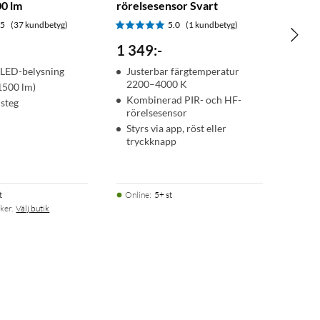
00 lm
rörelsesensor Svart
.5
(37 kundbetyg)
5.0
(1 kundbetyg)
1 349
:
-
 LED-belysning
Justerbar färgtemperatur
2200–4000 K
(1500 lm)
Kombinerad PIR- och HF-
 steg
rörelsesensor
Styrs via app, röst eller
tryckknapp
t
Online
:
5+ st
ker.
Välj butik