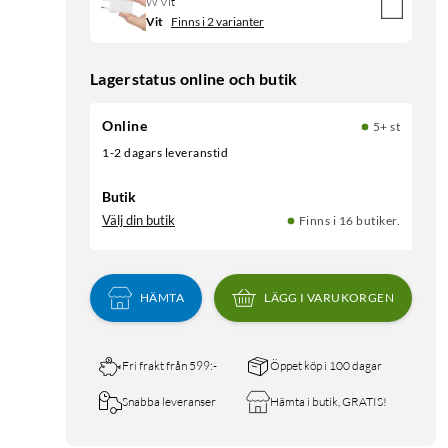
W Vit
Vit
Finns i 2 varianter
Lagerstatus online och butik
Online
5+ st
1-2 dagars leveranstid
Butik
Välj din butik
Finns i 16 butiker.
HÄMTA
LÄGG I VARUKORGEN
Fri frakt från 599:-
Öppet köp i 100 dagar
Snabba leveranser
Hämta i butik, GRATIS!