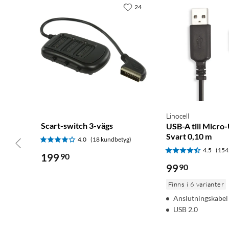
24
Linocell
Scart-switch 3-vägs
USB-A till Micro
Svart 0,10 m
4.0
(18 kundbetyg)
4.5
(154
199
90
99
90
Finns i 6 varianter
Anslutningskabe
USB 2.0