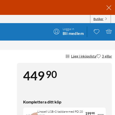
Butiker
Logga in
Bli medlem
Lägg i inköpslista
3 gillar
90
449
Komplettera ditt köp
Linocell USB-C-laddare med PD 20
199
90