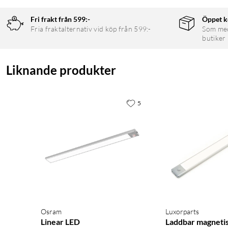
Skyddsklass: IP20
Livslängd: 25 000 h
Fri frakt från 599:-
Öppet k
Fria fraktalternativ vid köp från 599:-
Som medl
butiker
I förpackningen
1 × Underskåpsarmatur
Liknande produkter
1 × USB-laddkabel
5
Osram
Luxorparts
Linear LED
Laddbar magneti