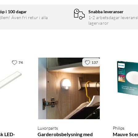
öp i 100 dagar
Snabba leveranser
em! Även fri retur i alla
1-2 arbetsdagar leverans
lagervaror
74
137
Luxorparts
Philips
sk LED-
Garderobsbelysning med
Mauve Sce