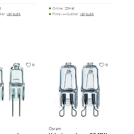
t
Online
:
20+ st
ker.
Välj butik
Finns i 44 butiker.
Välj butik
0
0
Osram