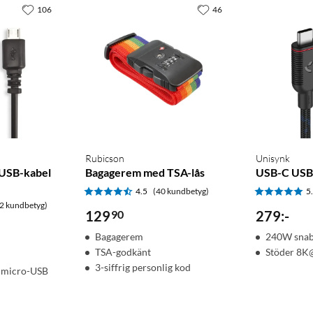
106
46
Rubicson
Unisynk
-USB-kabel
Bagagerem med TSA-lås
USB-C USB
4.5
(40 kundbetyg)
5
2 kundbetyg)
129
90
279
:
-
Bagagerem
240W snab
TSA-godkänt
Stöder 8
3-siffrig personlig kod
l micro-USB