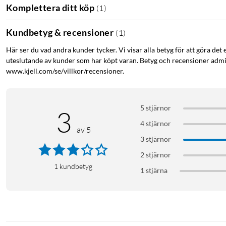
Komplettera ditt köp
(
1
)
(6500 K) för maximal synlighet. Med 270 lm och 110° spridningsv
Kundbetyg & recensioner
(
1
)
Enkel montering och laddning
Här ser du vad andra kunder tycker. Vi visar alla betyg för att göra det 
Magnetfästet gör att du snabbt kan sätta upp armaturen under ett
uteslutande av kunder som har köpt varan. Betyg och recensioner admin
laddning. Det inbyggda litiumjonbatteriet laddas via medföljan
www.kjell.com/se/villkor/recensioner.
Specifikationer
Effekt: 4 W
5 stjärnor
3
Ljusflöde: 270 lm
4 stjärnor
av 5
Färgtemperatur: 3000/4000/6500 K
3 stjärnor
Färgåtergivning: Ra 80
2 stjärnor
Spridningsvinkel: 110°
1
kundbetyg
Sensor: Rörelse och dagsljus
1 stjärna
Dimbar: Nej
Batteri: Litiumjon, 3,7 V (laddas via USB)
Mått: 600 × 40 × 9,3 mm
Material: Aluminium/plast