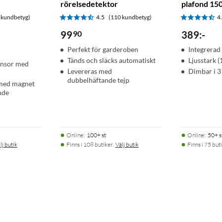
rörelsedetektor
plafond 15
 kundbetyg)
4.5
(110 kundbetyg)
4
99
90
389
:
-
Perfekt för garderoben
Integrerad
Tänds och släcks automatiskt
Ljusstark 
ensor med
Levereras med
Dimbar i 3
dubbelhäftande tejp
 med magnet
nde
Online
:
100+ st
Online
:
50+ s
lj butik
Finns i 108 butiker.
Välj butik
Finns i 75 buti