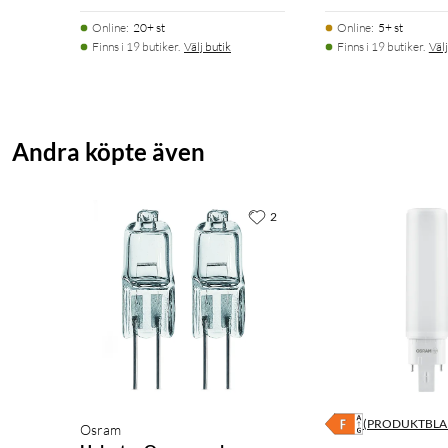
Online
:
20+ st
Online
:
5+ st
Finns i 19 butiker.
Välj butik
Finns i 19 butiker.
Välj
Andra köpte även
2
(PRODUKTBLA
Osram