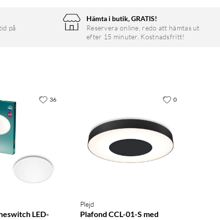
Hämta i butik, GRATIS!
tid på
Reservera online, redo att hämtas ut
efter 15 minuter. Kostnadsfritt!
36
0
Plejd
neswitch LED-
Plafond CCL-01-S med