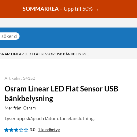
SOMMARREA
– Upp till 50% →
OSRAM LINEAR LED FLAT SENSOR USB BÄNKBELYSNING
Artikelnr: 34150
Osram Linear LED Flat Sensor USB
bänkbelysning
Mer från:
Osram
Lyser upp skåp och lådor utan elanslutning.
3.0
1 kundbetyg