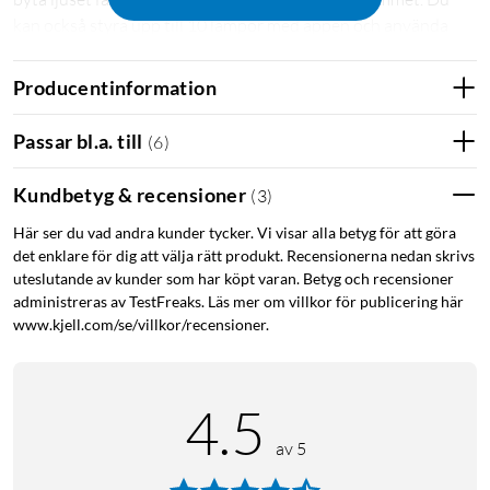
kan också styra upp till 10 lampor med appen och använda
rösten med hjälp av Amazon Echo eller Google Home
Assistant.
Producentinformation
Fler funktioner med Hue Bridge
Passar bl.a. till
(
6
)
Med en Hue Bridge
(
50840
)
får du fler möjligheter att styra
Kundbetyg & recensioner
(
3
)
LED-lampan. Bland annat kan du då fjärrstyra lampan när du
inte är hemma, använda den som en uppvakningslampa,
Här ser du vad andra kunder tycker. Vi visar alla betyg för att göra
parkoppla den med trådlösa tillbehör som strömbrytare och
det enklare för dig att välja rätt produkt. Recensionerna nedan skrivs
rörelsevakt, och styra upp till 50 lampor med din mobil eller
uteslutande av kunder som har köpt varan. Betyg och recensioner
surfplatta. Dessutom kan LED-lampan användas tillsammans
administreras av TestFreaks. Läs mer om villkor för publicering här
www.kjell.com/se/villkor/recensioner.
med Apple Homekit och styras via Siri när du ansluter den till
en Hue Bridge.
Specifikationer
4.5
Sockel: GU10
av 5
Mått: Ø50x57 mm