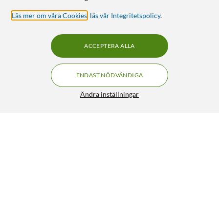
Läs mer om våra Cookies
,
läs vår Integritetspolicy
.
ACCEPTERA ALLA
ENDAST NÖDVÄNDIGA
Ändra inställningar
Philips Hue White and Color Ambiance Smart LED-
FRI FRAKT
lampa GU10 400 lm 1-pack
659:-
4.5/5
HÄMTA
LÄGG I VARUKORGEN