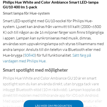
Philips Hue White and Color Ambiance Smart LED-lampa
GU10 400 lm 1-pack
Smart lampa för Hue-system
Smart LED-spotlight med GU10-sockel för Philips Hue-
system. Ljuset kan ändras från varmvitt till kallt (2000–6500
K) och till någon av de 16 miljoner färger som finns tillgängliga
i appen. Lampan kan synkroniseras med musik, dimras,
användas som uppvakningslampa och styras tillsammans med
andra lampor. Ansluts till din telefon via Bluetooth eller med
Hue-brygga
(
50840
)
för full funktionalitet.
Sätt färg på
vardagen med Philips Hue.
Smart spotlight med möjligheter
Philips Hue White and Color Ambiance GU10 är en smart
spotlight som du kan använda direkt, utan brygga tack vare
inbyggt Bluetooth-stöd (10 m räckvidd). Lampan kopplas då
direkt till mobilen med tillhörande app för iOS och Android.
Med appen kan du ändra det vita ljusets färgtemperatur eller
LÄS MER OM PRODUKTEN
byta ljuset färg för att skapa en viss stämning i rummet. Du