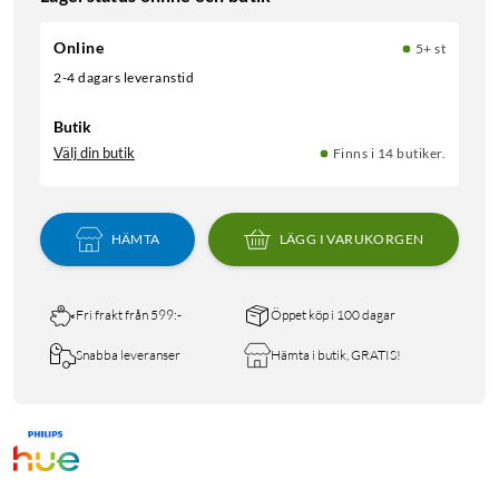
Online
5+ st
2-4 dagars leveranstid
Butik
Välj din butik
Finns i 14 butiker.
HÄMTA
LÄGG I VARUKORGEN
Fri frakt från 599:-
Öppet köp i 100 dagar
Snabba leveranser
Hämta i butik, GRATIS!