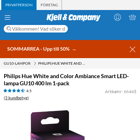
PRIVATPERSON
FÖRETAG
SOMMARREA - Upp till 50%
→
GU10-LAMPOR
PHILIPS HUE WHITE AND COLOR AMBIANCE SMART LED-LAMPA GU10 400 LM 1-PACK
Philips Hue White and Color Ambiance Smart LED-
lampa GU10 400 lm 1-pack
4.5
Artikelnr: 66443
(3 kundbetyg)