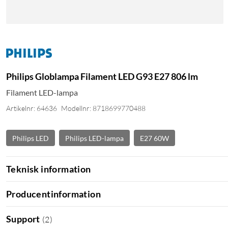
Philips Globlampa Filament LED G93 E27 806 lm
Filament LED-lampa
Artikelnr: 64636
Modellnr: 8718699770488
Philips LED
Philips LED-lampa
E27 60W
Teknisk information
Producentinformation
Support
(
2
)