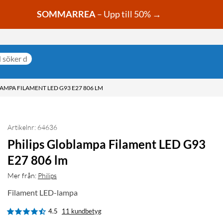
SOMMARREA
– Upp till 50% →
AMPA FILAMENT LED G93 E27 806 LM
Artikelnr: 64636
Philips Globlampa Filament LED G93
E27 806 lm
Mer från:
Philips
Filament LED-lampa
4.5
11 kundbetyg