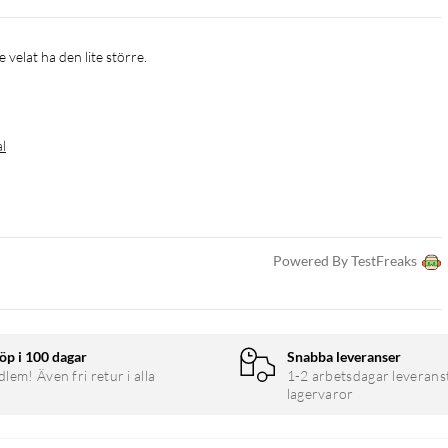
 velat ha den lite större.
al
Powered By TestFreaks
öp i 100 dagar
Snabba leveranser
em! Även fri retur i alla
1-2 arbetsdagar leverans
lagervaror