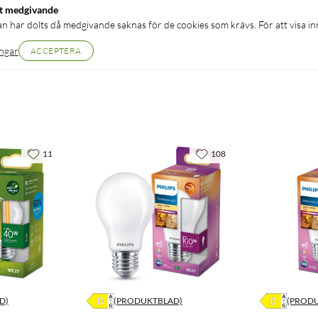
tt medgivande
an har dolts då medgivande saknas för de cookies som krävs. För att visa inn
ingar
ACCEPTERA
11
108
D)
(PRODUKTBLAD)
(PROD