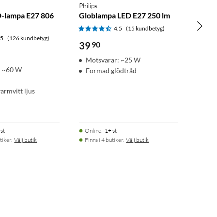
Philips
-lampa E27 806
Globlampa LED E27 250 lm
4.5
(15 kundbetyg)
.5
(126 kundbetyg)
39
90
Motsvarar: ~25 W
: ~60 W
Formad glödtråd
varmvitt ljus
st
Online
:
1+ st
tiker.
Välj butik
Finns i 4 butiker.
Välj butik