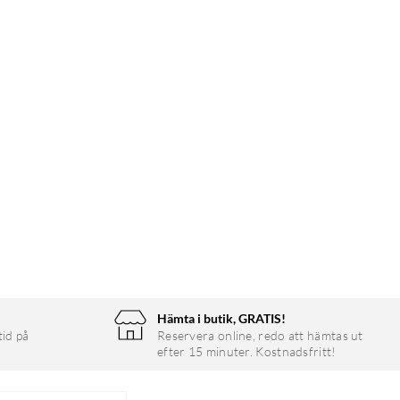
Hämta i butik, GRATIS!
tid på
Reservera online, redo att hämtas ut
efter 15 minuter. Kostnadsfritt!