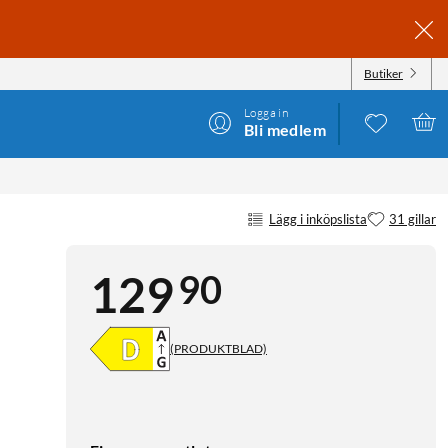
Butiker
Logga in
Bli medlem
Lägg i inköpslista
31 gillar
90
129
(PRODUKTBLAD)