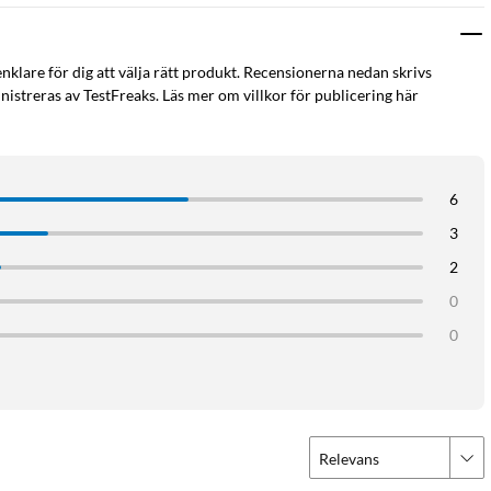
enklare för dig att välja rätt produkt. Recensionerna nedan skrivs
istreras av TestFreaks. Läs mer om villkor för publicering här
6
3
2
0
0
Relevans