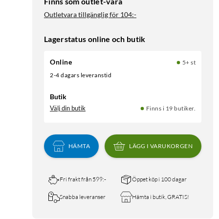
Finns som outlet-vara
Outletvara tillgänglig för
104:-
Lagerstatus online och butik
Online
5+ st
2-4 dagars leveranstid
Butik
Välj din butik
Finns i 19 butiker.
HÄMTA
LÄGG I VARUKORGEN
Fri frakt från 599:-
Öppet köp i 100 dagar
Snabba leveranser
Hämta i butik, GRATIS!