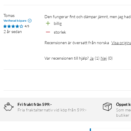
Tomas
Den fungerar fint och dämpar jämnt, men jag hade
Verifierad köpare
billig
4/5
2 år sedan
storlek
Recensionen är översatt från norska
Visa origin
Var recensionen till hjälp?
Ja
(
1
)
Nej
(
0
)
Fri frakt från 599:-
Öppet k
Fria fraktalternativ vid köp från 599:-
Som medl
butiker