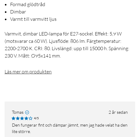
Formad glödtråd
Dimbar
Varmt till varmvitt ljus
Varmvit, dimbar LED-lampa för E27-sockel. Effekt: 5,9 W
(motsvarar ca 60 W). Ljusflöde: 806 lm. Färgtemperatur:
2200-2700 K. CRI: 80. Livslängd: upp till 15000 h. Spänning:
230 V. Mått: Ø95x141 mm.
Läs mer om produkten
Tomas
2 år sedan
4/5
Den fungerar fint och dämpar jämnt, men jag hade velat ha den
lite större.