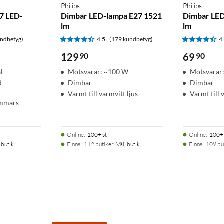
Philips
Philips
27 LED-
Dimbar LED-lampa E27 1521
Dimbar LED
lm
lm
undbetyg)
4.5
(179 kundbetyg)
4
129
90
69
90
l
Motsvarar: ~100 W
Motsvarar
d
Dimbar
Dimbar
Varmt till varmvitt ljus
Varmt till 
immars
Online
:
100+ st
Online
:
100+ 
 butik
Finns i 112 butiker.
Välj butik
Finns i 109 bu