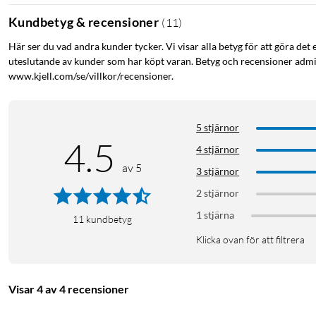
Kundbetyg & recensioner
(
11
)
Här ser du vad andra kunder tycker. Vi visar alla betyg för att göra det 
uteslutande av kunder som har köpt varan. Betyg och recensioner admin
www.kjell.com/se/villkor/recensioner.
5 stjärnor
4.5
4 stjärnor
av 5
3 stjärnor
2 stjärnor
1 stjärna
11
kundbetyg
Klicka ovan för att filtrera
Visar 4 av 4 recensioner