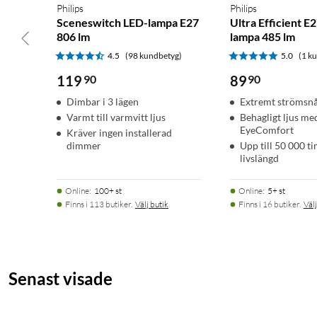
Philips
Philips
Sceneswitch LED-lampa E27
Ultra Efficient E
806 lm
lampa 485 lm
4.5
(98 kundbetyg)
5.0
(1 k
119
90
89
90
Dimbar i 3 lägen
Extremt strömsnå
Varmt till varmvitt ljus
Behagligt ljus me
EyeComfort
Kräver ingen installerad
dimmer
Upp till 50 000 t
livslängd
Online
:
100+ st
Online
:
5+ st
Finns i 113 butiker.
Välj butik
Finns i 16 butiker.
Välj
Senast visade