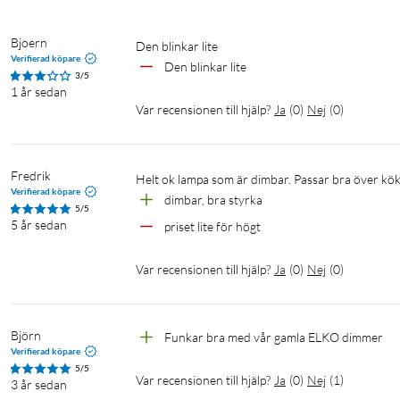
Bjoern
Den blinkar lite
Verifierad köpare
Den blinkar lite
3/5
1 år sedan
Var recensionen till hjälp?
Ja
(
0
)
Nej
(
0
)
Fredrik
Helt ok lampa som är dimbar. Passar bra över k
Verifierad köpare
dimbar, bra styrka
5/5
5 år sedan
priset lite för högt
Var recensionen till hjälp?
Ja
(
0
)
Nej
(
0
)
Björn
Funkar bra med vår gamla ELKO dimmer
Verifierad köpare
5/5
Var recensionen till hjälp?
Ja
(
0
)
Nej
(
1
)
3 år sedan