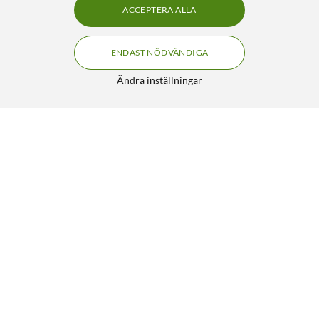
ACCEPTERA ALLA
ENDAST NÖDVÄNDIGA
Ändra inställningar
Philips LED-lampa G4 315 lm 2-pack
199:90
4/5
HÄMTA
BEVAKA
Liknande produkter