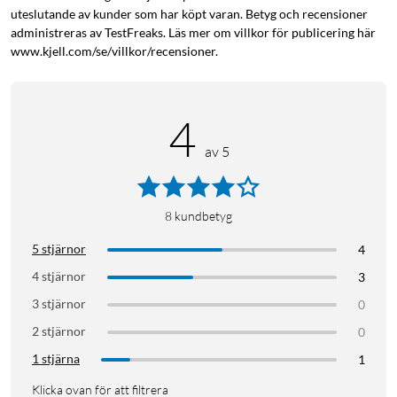
uteslutande av kunder som har köpt varan. Betyg och recensioner
administreras av TestFreaks. Läs mer om villkor för publicering här
www.kjell.com/se/villkor/recensioner.
4
av 5
8
kundbetyg
5 stjärnor
4
4 stjärnor
3
3 stjärnor
0
2 stjärnor
0
1 stjärna
1
Klicka ovan för att filtrera