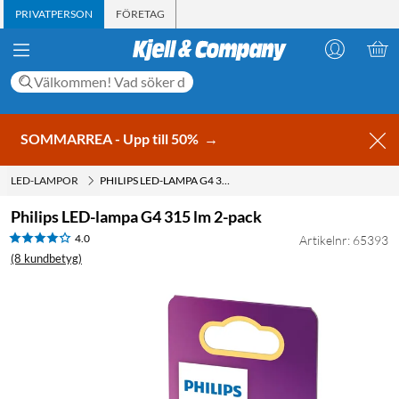
PRIVATPERSON
FÖRETAG
SOMMARREA - Upp till 50%
→
LED-LAMPOR
PHILIPS LED-LAMPA G4 315 LM 2-PACK
Philips LED-lampa G4 315 lm 2-pack
4.0
Artikelnr: 65393
(8 kundbetyg)