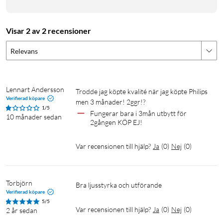
Visar 2 av 2 recensioner
Relevans
Lennart Andersson
Trodde jag köpte kvalité när jag köpte Philips 
Verifierad köpare
men 3 månader! 2ggr!?  
1/5
Fungerar bara i 3mån utbytt för 
10 månader sedan
2gången KÖP EJ!
Var recensionen till hjälp?
Ja
(
0
)
Nej
(
0
)
Torbjörn
Bra ljusstyrka och utförande
Verifierad köpare
5/5
Var recensionen till hjälp?
Ja
(
0
)
Nej
(
0
)
2 år sedan