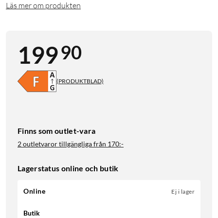
Läs mer om produkten
90
199
(PRODUKTBLAD)
Finns som outlet-vara
2 outletvaror tillgängliga från
170:-
Lagerstatus online och butik
Online
Ej i lager
Butik