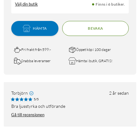
Välj din butik
Finns i 6 butiker.
HÄMTA
BEVAKA
Fri frakt från 599:-
Öppet köp i 100 dagar
Snabba leveranser
Hämta i butik, GRATIS!
Torbjörn
2 år sedan
5/5
Bra ljusstyrka och utförande
Gå till recensionen