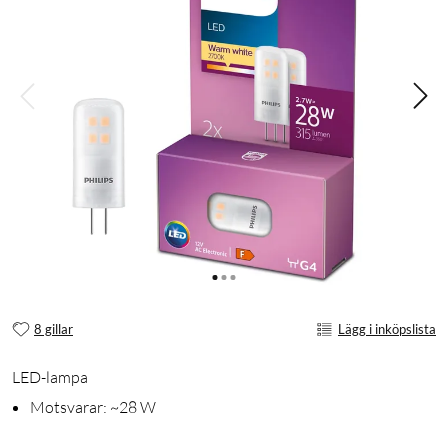
8 gillar
Lägg i inköpslista
LED-lampa
Motsvarar: ~28 W