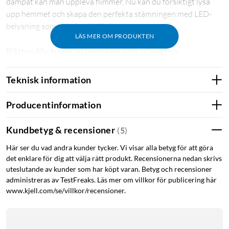
dämpat kan man uppleva flimmer. Nu kan du försiktigt lysa
upp hemmet och skapa den perfekta stämningen med LED-
belysning som är behaglig för ögonen.
LÄS MER OM PRODUKTEN
Bättre för både plånboken och planeten
Med LED-teknologi sparar du upp till 90 % energi jämfört med
Teknisk information
en standardglödlampa. På så vis betalar lampan sig själv och
sparar pengar åt dig år efter år. Den bidrar också till att skydda
Producentinformation
miljön.
Kundbetyg & recensioner
(
5
)
Ljuskälla med lång livslängd – varar upp till 50 år
Här ser du vad andra kunder tycker. Vi visar alla betyg för att göra
Med en livslängd på upp till 50 000 timmar slipper du krånglet
det enklare för dig att välja rätt produkt. Recensionerna nedan skrivs
med att byta ljuskällor ofta och kan njuta av en perfekt
uteslutande av kunder som har köpt varan. Betyg och recensioner
belysningslösning i mer än 50 år.
administreras av TestFreaks. Läs mer om villkor för publicering här
www.kjell.com/se/villkor/recensioner.
Specifikationer
Dimbar: Endast med särskilda dimrar
Avsedd användning: Inomhus