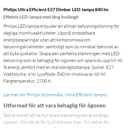
Philips Ultra Efficient E27 Dimbar LED-lampa 840 lm
Effektiv LED-lampa med lång livslängd
Philips LED-lampa erbjuder en allmän belysningslösning för
dagliga inomhusaktiviteter. Uppnå omedelbara
energibesparingar utan att kompromissa om
belysningskvaliteten, samtidigt som du minskar behovet av
att byta ljuskällor. Skapa den perfekta stämningen med LED-
belysning som är behaglig för ögonen och spara du upp till 90
% energi jämfört med en standardglödlampa. Sockel: E27.
Wattstyrka: 4 W. Ljusflöde: 840 lm (motsvarar 60 W).
Färgtemperatur: 2700 K.
Läs mer om Philips strömsnåla, Ultra Efficient-lampor.
Utformad för att vara behaglig för ögonen
Det är enkelt att se hur skarp belysning kan anstränga
ögonen. Om det är för ljust bländas man. Om det är för