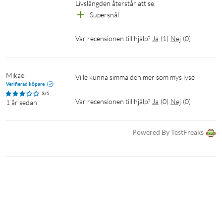
Livslängden återstår att se.
Supersnål
Var recensionen till hjälp?
Ja
(
1
)
Nej
(
0
)
Mikael
ville kunna simma den mer som mys lyse
Verifierad köpare
3/5
Var recensionen till hjälp?
Ja
(
0
)
Nej
(
0
)
1 år sedan
Powered By TestFreaks