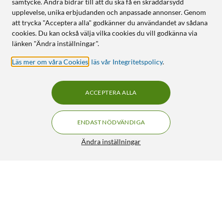
samtycke. Andra bidrar till att du ska få en skräddarsydd
upplevelse, unika erbjudanden och anpassade annonser. Genom
att trycka "Acceptera alla" godkänner du användandet av sådana
cookies. Du kan också välja vilka cookies du vill godkänna via
länken "Ändra inställningar".
Läs mer om våra Cookies
,
läs vår Integritetspolicy
.
ACCEPTERA ALLA
ENDAST NÖDVÄNDIGA
Ändra inställningar
Philips Ultra Efficient E27 Dimbar LED-lampa 840 lm
119:90
4/5
HÄMTA