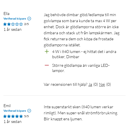
Antal tändcykler: 50 000
Ella
Jag behövde dimbar glöd/ledlampa till min 
E27
Spara el
Verifierad köpare
golvlampa som bara kunde ta max 4 W per 
2/5
enhet. Dock är glödlamporna större än icke 
1 år sedan
dimbara och stack ut från lampskärmen. Jag 
fick returnera dem och köpa de frostade 
glödlamporna istället. 
4 W i 840 lumen - ej hittat det i andra 
butiker, Dimbar
Större glödlampa än vanliga LED-
lampor.
Var recensionen till hjälp?
Ja
(
0
)
Nej
(
0
)
Emil
Inte superstarkt sken (840 lumen verkar 
Verifierad köpare
rimligt). Men super-snål strömförbrukning. 
5/5
Blir knappt ens ljumen.

1 år sedan