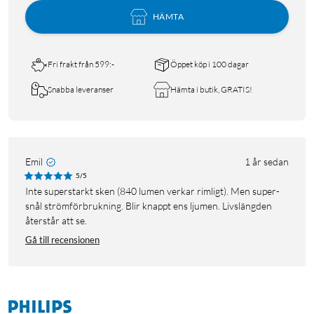
HÄMTA
Fri frakt från 599:-
Öppet köp i 100 dagar
Snabba leveranser
Hämta i butik, GRATIS!
Emil
1 år sedan
5/5
Inte superstarkt sken (840 lumen verkar rimligt). Men super-
snål strömförbrukning. Blir knappt ens ljumen. Livslängden
återstår att se.
Gå till recensionen