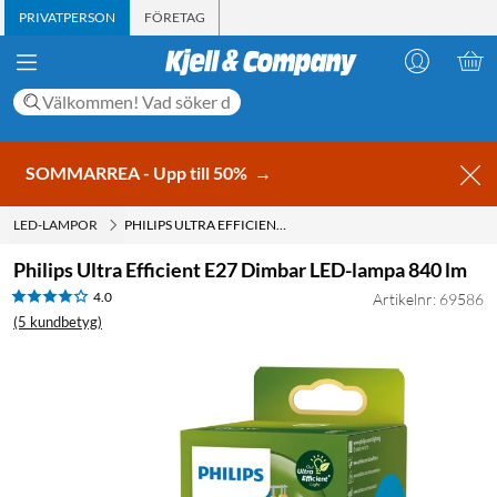
PRIVATPERSON
FÖRETAG
SOMMARREA - Upp till 50%
→
LED-LAMPOR
PHILIPS ULTRA EFFICIENT E27 DIMBAR LED-LAMPA 840 LM
Philips Ultra Efficient E27 Dimbar LED-lampa 840 lm
4.0
Artikelnr: 69586
(5 kundbetyg)