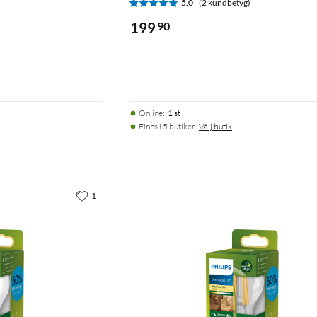
5.0
(2 kundbetyg)
)
199
90
Online
:
1 st
Finns i 5 butiker.
Välj butik
1