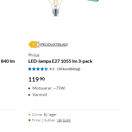
(PRODUKTBLAD)
Philips
 840 lm
LED-lampa E27 1055 lm 3-pack
4.5
(30 kundbetyg)
119
90
Motsvarar: ~75W
Varmvit
Online
:
Ej i lager
Finns i 2 butiker.
Välj butik