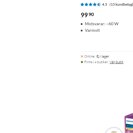
4.5
(15 kundbetyg
99
90
Motsvarar: ~60 W
Varmvit
Online
:
Ej i lager
Finns i 4 butiker.
Välj butik