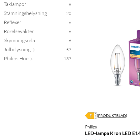
Taklampor
8
Stämningsbelysning
20
Reflexer
6
Rörelsevakter
6
Skymningsrelä
6
Julbely
sning
57
Philip
s Hue
137
(PRODUKTBLAD)
Philips
LED-lampa Kron LED E14