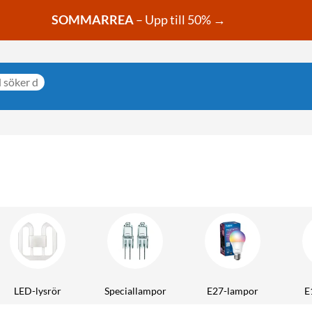
SOMMARREA
– Upp till 50% →
LED-lysrör
Speciallampor
E27-lampor
E