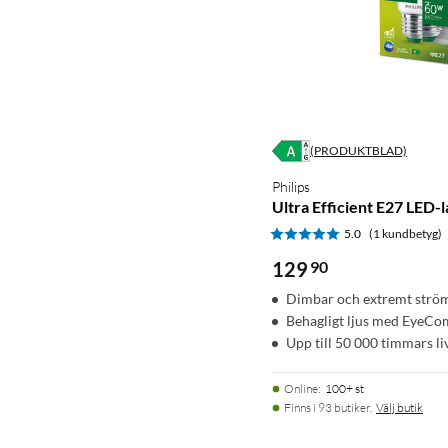
(PRODUKTBLAD)
Philips
Ultra Efficient E27 LED-
5.0
(1 kundbetyg)
129
90
Dimbar och extremt strö
Behagligt ljus med EyeCo
Upp till 50 000 timmars li
Online
:
100+ st
Finns i 93 butiker.
Välj butik