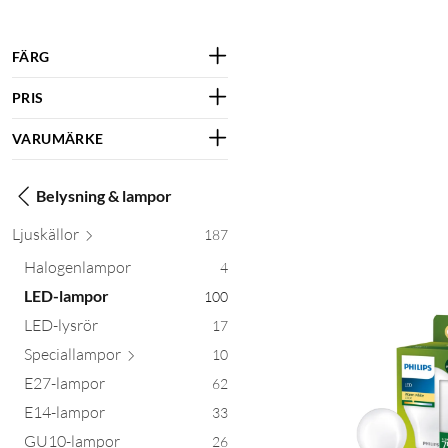
FÄRG
PRIS
VARUMÄRKE
Belysning & lampor
Ljusk
ällor
187
Halogenlampor
4
LED-lampor
100
LED-lysrör
17
Speciall
ampor
10
E27-lampor
62
E14-lampor
33
GU10-lampor
26