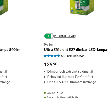
(PRODUKTBLAD)
Philips
lampa 840 lm
Ultra Efficient E27 dimbar LED-lampa
5.0
(2 kundbetyg)
129
90
msnål
Dimbar och extremt strömsnål
mfort
Behagligt ljus med EyeComfort
vslängd
Upp till 50 000 timmars livslängd
Online
:
5+ st
Finns i 4 butiker.
Välj butik