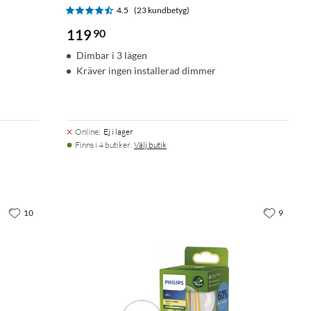
4.5
(23 kundbetyg)
119
90
Dimbar i 3 lägen
Kräver ingen installerad dimmer
Online
:
Ej i lager
Finns i 4 butiker.
Välj butik
10
9