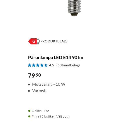
(PRODUKTBLAD)
Päronlampa LED E14 90 lm
4.5
(53 kundbetyg)
79
90
Motsvarar: ~10 W
Varmvit
Online
:
1 st
Finns i 5 butiker.
Välj butik