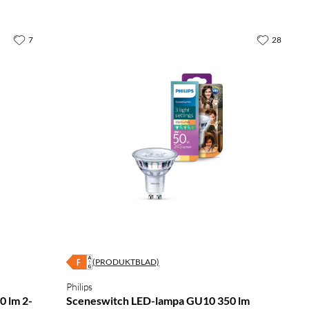
7
28
(PRODUKTBLAD)
Philips
0 lm 2-
Sceneswitch LED-lampa GU10 350 lm