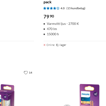
pack
)
4.0
(15 kundbetyg)
79
90
Varmvitt ljus - 2700 K
470 lm
15000 h
Online
:
Ej i lager
14