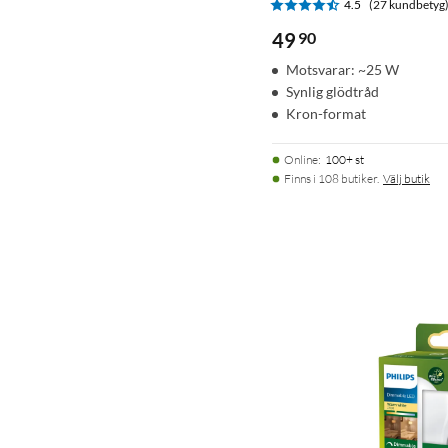
4.5
(27 kundbetyg
49
90
Motsvarar: ~25 W
Synlig glödtråd
Kron-format
Online
:
100+ st
Finns i 108 butiker.
Välj butik