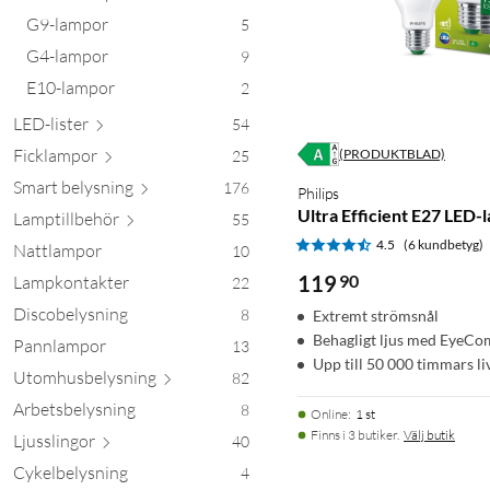
G9-lampor
5
G4-lampor
9
E10-lampor
2
LED-l
ister
54
Fickl
ampor
(PRODUKTBLAD)
25
Smart bely
sning
176
Philips
Ultra Efficient E27 LED-
Lamptill
behör
55
4.5
(6 kundbetyg)
Nattlampor
10
119
90
Lampkontakter
22
Discobelysning
8
Extremt strömsnål
Behagligt ljus med EyeCo
Pannlampor
13
Upp till 50 000 timmars li
Utomhusbely
sning
82
Arbetsbelysning
8
Online
:
1 st
Finns i 3 butiker.
Välj butik
Ljussl
ingor
40
Cykelbelysning
4