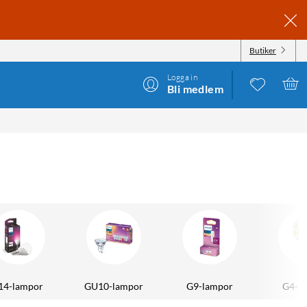
Butiker
Logga in
Bli medlem
14-lampor
GU10-lampor
G9-lampor
G4-l