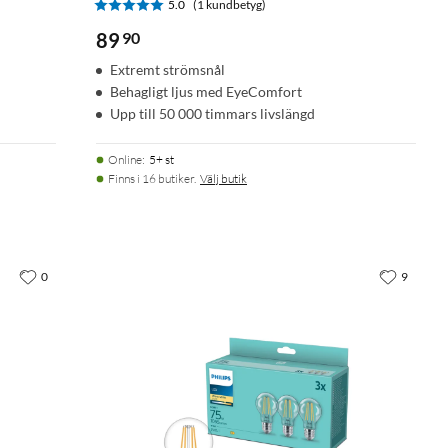
5.0
(1 kundbetyg)
89
90
Extremt strömsnål
Behagligt ljus med EyeComfort
Upp till 50 000 timmars livslängd
Online
:
5+ st
Finns i 16 butiker.
Välj butik
0
9