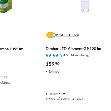
(PRODUKTBLAD)
Dimbar LED-filament G9 120 lm
lampa 1095 lm
4.0
(14 kundbetyg)
159
90
Dimbar
mfort
vslängd
Online
:
5+ st
Finns i 19 butiker.
Välj butik