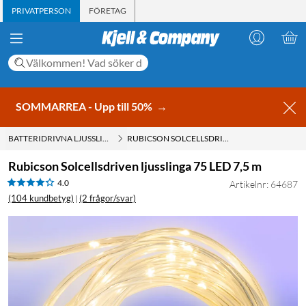
PRIVATPERSON
FÖRETAG
SOMMARREA - Upp till 50%
→
BATTERIDRIVNA LJUSSLINGOR
RUBICSON SOLCELLSDRIVEN LJUSSLINGA 75 LED 7,5 M
Rubicson Solcellsdriven ljusslinga 75 LED 7,5 m
4.0
Artikelnr: 64687
(104 kundbetyg)
(2 frågor/svar)
|