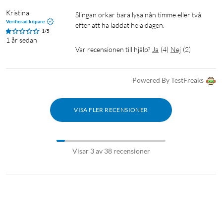
Kristina
Slingan orkar bara lysa nån timme eller två 
Verifierad köpare
efter att ha laddat hela dagen. 
1/5
1 år sedan
Var recensionen till hjälp?
Ja
(
4
)
Nej
(
2
)
Powered By TestFreaks
VISA FLER RECENSIONER
Visar 3 av 38 recensioner