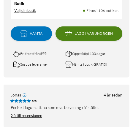
Butik
Välj din butik
Finns i 106 butiker.
HÄMTA
LÄGG I VARUKORGEN
Fri frakt från 599:-
Öppet köp i 100 dagar
Snabba leveranser
Hämta i butik, GRATIS!
Jonas
4 år sedan
5/5
Perfekt lagom att ha som mys belysning i förtältet.
Gå till recensionen