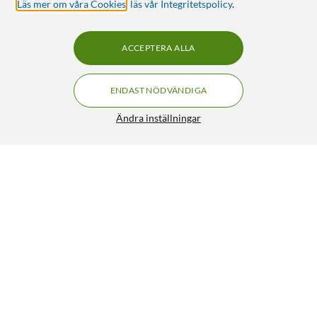
Läs mer om våra Cookies
,
läs vår Integritetspolicy
.
ACCEPTERA ALLA
ENDAST NÖDVÄNDIGA
Ändra inställningar
Rubicson Solcellsdriven ljusslinga 75 LED 7,5 m
179:90
4/5
HÄMTA
LÄGG I VARUKORGEN