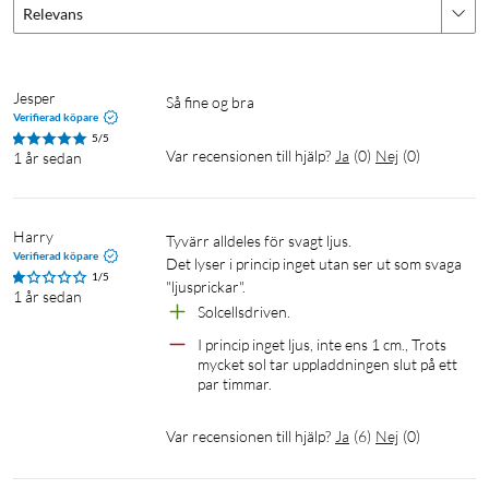
Relevans
Jesper
Så fine og bra
Verifierad köpare
5/5
Var recensionen till hjälp?
Ja
(
0
)
Nej
(
0
)
1 år sedan
Harry 
Tyvärr alldeles för svagt ljus.

Verifierad köpare
Det lyser i princip inget utan ser ut som svaga 
1/5
"ljusprickar".
1 år sedan
Solcellsdriven.
I princip inget ljus, inte ens 1 cm., Trots 
mycket sol tar uppladdningen slut på ett 
par timmar.
Var recensionen till hjälp?
Ja
(
6
)
Nej
(
0
)