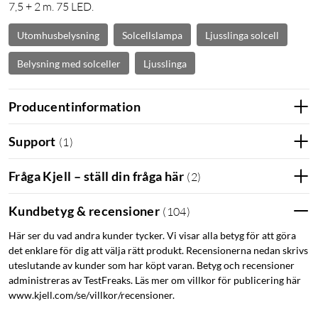
7,5 + 2 m. 75 LED.
Utomhusbelysning
Solcellslampa
Ljusslinga solcell
Belysning med solceller
Ljusslinga
Producentinformation
Support
(
1
)
Fråga Kjell – ställ din fråga här
(
2
)
Kundbetyg & recensioner
(
104
)
Här ser du vad andra kunder tycker. Vi visar alla betyg för att göra
det enklare för dig att välja rätt produkt. Recensionerna nedan skrivs
uteslutande av kunder som har köpt varan. Betyg och recensioner
administreras av TestFreaks. Läs mer om villkor för publicering här
www.kjell.com/se/villkor/recensioner.