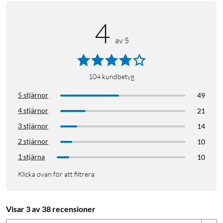
4
av 5
104
kundbetyg
5 stjärnor
49
4 stjärnor
21
3 stjärnor
14
2 stjärnor
10
1 stjärna
10
Klicka ovan för att filtrera
Visar 3 av 38 recensioner