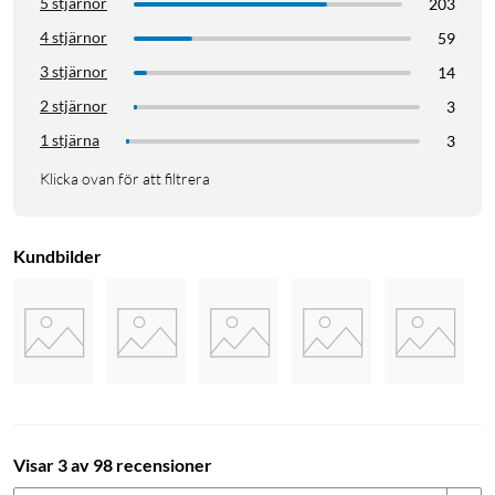
5 stjärnor
203
4 stjärnor
59
3 stjärnor
14
2 stjärnor
3
1 stjärna
3
Klicka ovan för att filtrera
Kundbilder
Visar 3 av 98 recensioner