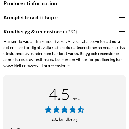
Effekt (förbrukning): 6 W
Producentinformation
Längd med lampor: 20 m
Anslutningskabel till adapter: 3 m
Komplettera ditt köp
(
4
)
Total längd: ca 23 m
Avstånd mellan lampor: 2 cm
Kundbetyg & recensioner
(
282
)
Här ser du vad andra kunder tycker. Vi visar alla betyg för att göra
I förpackningen
det enklare för dig att välja rätt produkt. Recensionerna nedan skrivs
Ljusslinga
uteslutande av kunder som har köpt varan. Betyg och recensioner
Strömadapter
administreras av TestFreaks. Läs mer om villkor för publicering här
Bruksanvisning
www.kjell.com/se/villkor/recensioner.
Utomhusbelysning
Julbelysning
Ljusslinga
4.5
Ljusslinga med timer
av 5
282
kundbetyg