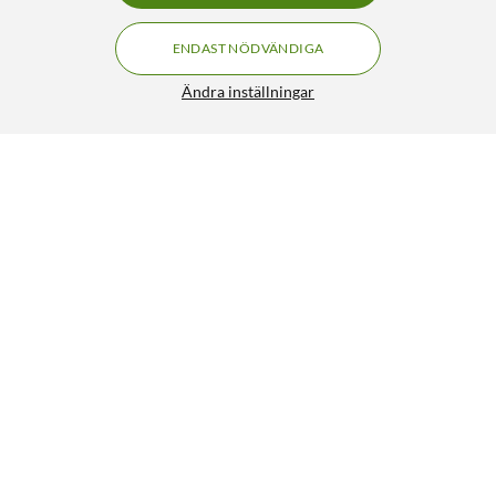
ENDAST NÖDVÄNDIGA
Ändra inställningar
Ljusslinga 1000 LED 20 m (svart)
199:-
4.5/5
HÄMTA
LÄGG I VARUKORGEN
Liknande produkter