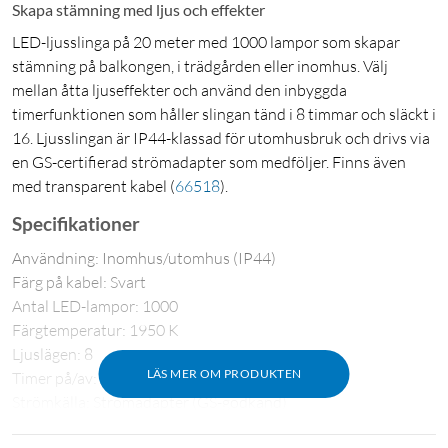
Skapa stämning med ljus och effekter
LED-ljusslinga på 20 meter med 1000 lampor som skapar
stämning på balkongen, i trädgården eller inomhus. Välj
mellan åtta ljuseffekter och använd den inbyggda
timerfunktionen som håller slingan tänd i 8 timmar och släckt i
16. Ljusslingan är IP44-klassad för utomhusbruk och drivs via
en GS-certifierad strömadapter som medföljer. Finns även
med transparent kabel
(
66518
)
.
Specifikationer
Användning: Inomhus/utomhus (IP44)
Färg på kabel: Svart
Antal LED-lampor: 1000
Färgtemperatur: 1950 K
Ljuslägen: 8
LÄS MER OM PRODUKTEN
Timer på/av: 8/16 h
Strömkälla: Strömadapter (GS-godkänd)
Spänning: 31 V DC