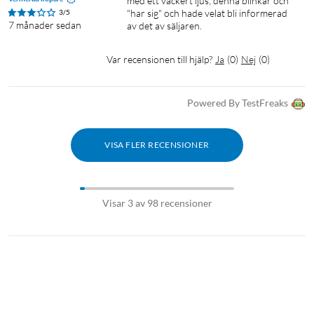
med ett vackert ljus; denna blinkar och 
"har sig" och hade velat bli informerad 
3/5
7 månader sedan
av det av säljaren.
Var recensionen till hjälp?
Ja
(
0
)
Nej
(
0
)
Powered By TestFreaks
VISA FLER RECENSIONER
Visar 3 av 98 recensioner