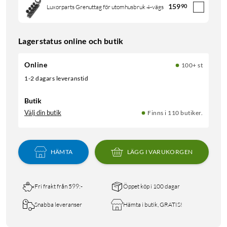
159
90
Luxorparts Grenuttag för utomhusbruk 4-vägs
Lagerstatus online och butik
Online
100+ st
1-2 dagars leveranstid
Butik
Välj din butik
Finns i 110 butiker.
HÄMTA
LÄGG I VARUKORGEN
Fri frakt från 599:-
Öppet köp i 100 dagar
Snabba leveranser
Hämta i butik, GRATIS!