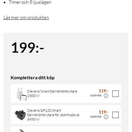
Timer och 8 ljuslägen
Läs mer om produkten
199
:
-
Komplettera ditt köp
119
:
-
Cleverio Smart fjärrströmbrytare
139:90
2300 W
Cleverio GP120 Smart
119
:
-
fjärrströmbrytare för utomhusbruk
149:90
3680 W