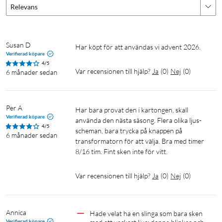
Relevans
Susan D
Har köpt för att användas vi advent 2026. 
Verifierad köpare
4/5
Var recensionen till hjälp?
Ja
(
0
)
Nej
(
0
)
6 månader sedan
Per A
Har bara provat den i kartongen, skall 
Verifierad köpare
använda den nästa säsong. Flera olika ljus-
4/5
scheman, bara trycka på knappen på 
6 månader sedan
transformatorn för att välja. Bra med timer 
8/16 tim. Fint sken inte för vitt.
Var recensionen till hjälp?
Ja
(
0
)
Nej
(
0
)
Annica
Hade velat ha en slinga som bara sken 
Verifierad köpare