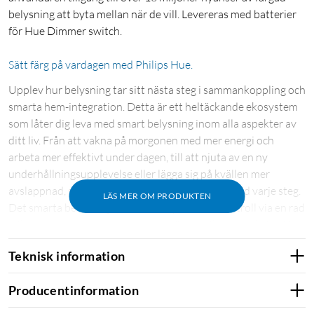
belysning att byta mellan när de vill. Levereras med batterier
för Hue Dimmer switch.
Sätt färg på vardagen med Philips Hue.
Upplev hur belysning tar sitt nästa steg i sammankoppling och
smarta hem-integration. Detta är ett heltäckande ekosystem
som låter dig leva med smart belysning inom alla aspekter av
ditt liv. Från att vakna på morgonen med mer energi och
arbeta mer effektivt under dagen, till att njuta av en ny
underhållningsupplevelse eller lägga sig på kvällen mer
avslappnad, så kommer Hue att vara där för dig vid varje steg.
LÄS MER OM PRODUKTEN
Det smarta belysningsystemet erbjuder full kontroll via en rad
olika smarta accessoarer, en stor mängd olika produktfamiljer
med olika funktionaliteter och en enorm mängd med
Teknisk information
tredjepartsappar och andra smarta hem-partners som
integrerar kontrollen av din belysning även mer.
Producentinformation
Med Philips Hue finns inga gränser: Med över 16 miljoner