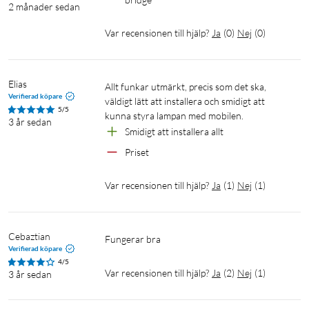
2 månader sedan
Var recensionen till hjälp?
Ja
(
0
)
Nej
(
0
)
Elias
Allt funkar utmärkt, precis som det ska, 
Verifierad köpare
väldigt lätt att installera och smidigt att 
5/5
kunna styra lampan med mobilen. 
3 år sedan
Smidigt att installera allt
Priset
Var recensionen till hjälp?
Ja
(
1
)
Nej
(
1
)
Cebaztian
Fungerar bra
Verifierad köpare
4/5
Var recensionen till hjälp?
Ja
(
2
)
Nej
(
1
)
3 år sedan