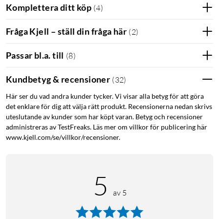
Komplettera ditt köp
(
4
)
färger kan du förvandla hemmet till en perfekt festlokal, ge
godnattsagan liv och mycket annat. Använd förinställda
Fråga Kjell – ställ din fråga här
färgljuslägen för att väcka känslan av sommar till liv när som
(
2
)
helst eller använd ett eget foto för att återuppleva ett speciellt
Passar bl.a. till
minne.
(
8
)
Använd 50 000 nyanser av varmt till kallt vitt ljus för att
Kundbetyg & recensioner
(
32
)
komma i stämning för att arbeta, leka eller koppla av – oavsett
Här ser du vad andra kunder tycker. Vi visar alla betyg för att göra
tid på dagen. Få en bra start på dagen med kallt, energigivande
det enklare för dig att välja rätt produkt. Recensionerna nedan skrivs
vitt ljus eller gör dig redo för läggdags med gyllene toner.
uteslutande av kunder som har köpt varan. Betyg och recensioner
administreras av TestFreaks. Läs mer om villkor för publicering här
www.kjell.com/se/villkor/recensioner.
5
av 5