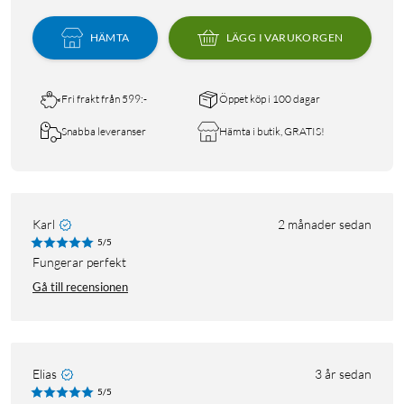
HÄMTA
LÄGG I VARUKORGEN
Fri frakt från 599:-
Öppet köp i 100 dagar
Snabba leveranser
Hämta i butik, GRATIS!
Karl
2 månader sedan
5/5
Fungerar perfekt
Gå till recensionen
Elias
3 år sedan
5/5