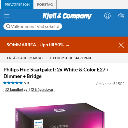
PRIVATPERSON
FÖRETAG
SOMMARREA - Upp till 50%
→
FLERFÄRGADE SMARTA LAMPOR
PHILIPS HUE STARTPAKET: 2X WHITE & COLOR E27 + DIMMER + BRIDGE
Philips Hue Startpaket: 2x White & Color E27 +
Dimmer + Bridge
5.0
Artikelnr: 51502
(32 kundbetyg)
(2 frågor/svar)
|