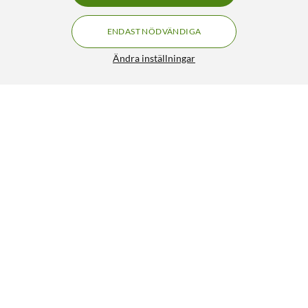
ENDAST NÖDVÄNDIGA
Ändra inställningar
Philips Hue Startpaket: 2x White & Color E27 +
FRI FRAKT
Dimmer + Bridge
1 490:-
5/5
HÄMTA
LÄGG I VARUKORGEN
Liknande produkter