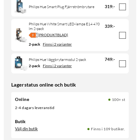
319
:
-
Philips Hue Smart Plug Fjärrströmbrytare
Philips Hue White Smart LED-lampa E14 470
339
:
-
lm 2-pack
(PRODUKTBLAD)
2-pack
Finns i 2 varianter
749
:
-
Philips Hue Väggbrytarmodul 2-pack
2-pack
Finns i 2 varianter
Lagerstatus online och butik
Online
100+ st
2-4 dagars leveranstid
Butik
Välj din butik
Finns i 109 butiker.