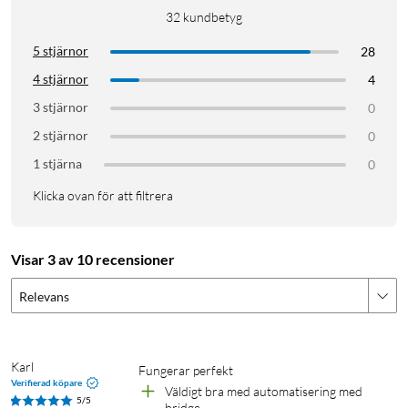
32
kundbetyg
5 stjärnor
28
Philips Hue
Philips Hue-startpaket
4 stjärnor
4
3 stjärnor
0
Philips RGB-ljuskällor
Smarta hem
Zigbee
2 stjärnor
0
Bluetooth
Homekit
Google Assistant
1 stjärna
0
Amazon Alexa
Klicka ovan för att filtrera
Visar 3 av 10 recensioner
Relevans
Karl
Fungerar perfekt 
Verifierad köpare
Väldigt bra med automatisering med 
5/5
bridge 