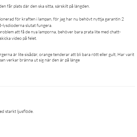
 får plats där den ska sitta, särskilt på längden.

WiZ-lampan till ditt Wi-Fi-nätverk. Styr belysningen när du inte är
ks automatiskt. Du behöver inte installera extra produkter!
nerad för kraften i lampan, för jag har nu behövt nyttja garantin 2 
lysdioderna slutat fungera.  

 problem att få de nya lamporna, behöver bara prata lite med chatt-
d
kicka video på felet.  
om vi har designat åt dig. Eldstad eller Ocean skapar till exempel
gerna är lite sisådär, orange tenderar att bli bara rött eller gult, Har varit 
pan verkar bränna ut sig när den är på länge
tt ljus
er välj något av de förinställda lägena som Fokus och Avslappning för
tera lamporna med din smartphone, röst, WiZ-fjärrkontrollen
la mellan två favoritlägen. Fungerar med Google Home, Alexa och