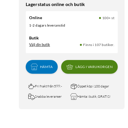
Lagerstatus online och butik
Online
100+ st
1-2 dagars leveranstid
Butik
Välj din butik
Finns i 107 butiker.
HÄMTA
LÄGG I VARUKORGEN
Fri frakt från 599:-
Öppet köp i 100 dagar
Snabba leveranser
Hämta i butik, GRATIS!