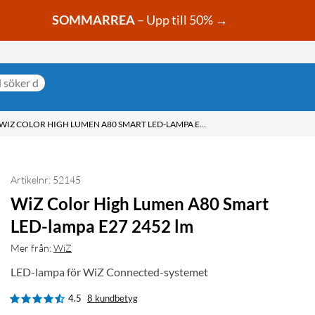
SOMMARREA
– Upp till 50% →
WIZ COLOR HIGH LUMEN A80 SMART LED-LAMPA E27 2452 LM
Artikelnr: 52145
WiZ Color High Lumen A80 Smart
LED-lampa E27 2452 lm
Mer från:
WiZ
LED-lampa för WiZ Connected-systemet
4.5
8 kundbetyg