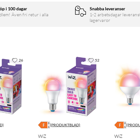
öp i 100 dagar
Snabba leveranser
em! Även fri retur i alla
1-2 arbetsdagar leverans
lagervaror
26
52
D)
(PRODUKTBLAD)
(PROD
WiZ
WiZ