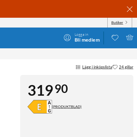
Butiker
Logga in
Bli medlem
Lägg i inköpslista
24 gillar
90
319
(PRODUKTBLAD)