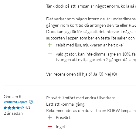
Tänk dock på att lampan är något enorm, kolla så den
Få tillgång till de smarta funktionerna direkt genom att ansluta 
hemma genom att schemalägga lamporna så att de tänds och släc
Det verkar som någon intern del är underdimensio
gånger inom kort tid då antingen de vita eller RGB-
Dock kan jag därför säga att det inte varit några
Miljontals färger och växlande ljuslägen gör dig gla
supporten i appen som ber en testa lite saker och s
Välj vilken ljusfärg du vill eller använda ett dynamiskt ljusläge s
rejält med ljus, mjukvaran är helt okej
en härlig atmosfär och gör dig på gott humör.
väldigt stor, kan inte dimma lägre än 10%, fär
tvungen att nyttja garantin 2 gånger då lam
Skapa rätt stämning med ställbart varmvitt till kallvi
Var recensionen till hjälp?
Ja
(
0
)
Nej
(
0
)
Välj allt från energigivande kallvitt ljus, till mjukt varmvitt, ell
att skapa den stämning som passar bäst för stunden.
Gholam R
Styr den smarta belysningen som du vill
Prisvärt jämfört med andra tillverkare.

Verifierad köpare
Lätt att komma igång.

Med WiZ kan du styra den smarta belysningen på flera sätt. Jus
4/5
2 år sedan
eller genom att använda den befintliga väggbrytaren för att väx
Prisvärt
Siri-genvägar.
Inget