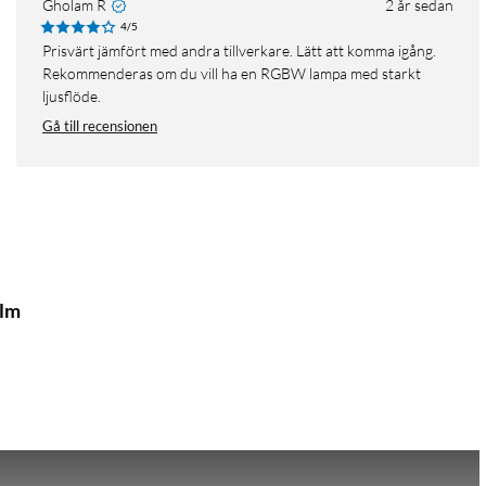
Gholam R
2 år sedan
4/5
Prisvärt jämfört med andra tillverkare. Lätt att komma igång.
Rekommenderas om du vill ha en RGBW lampa med starkt
ljusflöde.
Gå till recensionen
 lm