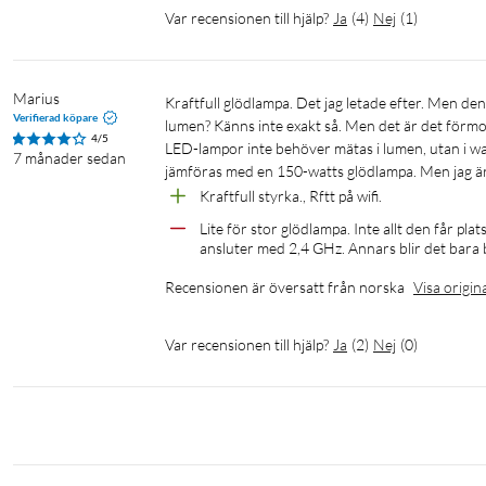
Specifikationer
Var recensionen till hjälp?
Ja
(
4
)
Nej
(
1
)
Sockel: E27
Typ av glas: Frostad
Höjd: 16,3 cm
Marius
Kraftfull glödlampa. Det jag letade efter. Men den är för stor för vissa kupoler. Men det var inte mitt behov nu. Men 2452 
Verifierad köpare
Bredd: 8,3 cm
lumen? Känns inte exakt så. Men det är det förmod
4/5
Nominell livslängd: 15 000 timmar
LED-lampor inte behöver mätas i lumen, utan i watt
7 månader sedan
jämföras med en 150-watts glödlampa. Men jag är
Antal tändcykler: 50 000
Kraftfull styrka., Rftt på wifi.
Färgkonsekvens: 6SDCM
Färgåtergivningsindex: 90
Lite för stor glödlampa. Inte allt den får plats
ansluter med 2,4 GHz. Annars blir det bara 
Färgtemperatur: 2200-6500 K
Nominellt ljusflöde: 2452 lm
Recensionen är översatt från norska
Visa origin
Tändtid: <0.5 s>
Wattstyrka: 18,5 W
Var recensionen till hjälp?
Ja
(
2
)
Nej
(
0
)
Wattmotsvarighet: 150 W
Energieffektivitetsetikett: E