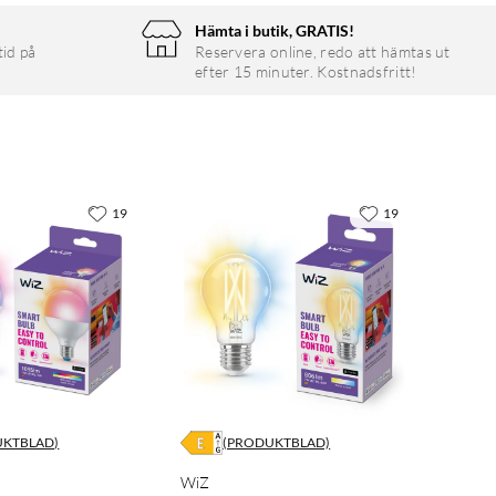
Hämta i butik, GRATIS!
tid på
Reservera online, redo att hämtas ut
efter 15 minuter. Kostnadsfritt!
19
19
UKTBLAD)
(PRODUKTBLAD)
WiZ