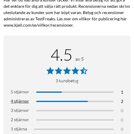
Specifikationer
det enklare för dig att välja rätt produkt. Recensionerna nedan skrivs
uteslutande av kunder som har köpt varan. Betyg och recensioner
Effekt: 4,2 W (motsvarar 35–40 W)
administreras av TestFreaks. Läs mer om villkor för publicering här
Färgtemperatur: 2700 K
www.kjell.com/se/villkor/recensioner.
Ljusflöde: 400 lm
Sockel: GU10
Energiklass: E
4.5
Spänning: 220 V-240 V
Livslängd: 25000 h
av 5
Mått: Ø50x57 mm
HomeKit-kompatibel: ja
Philips Hue-app: iOS 15 och senare, Android 10.0 och senare
3
kundbetyg
Röstassistenter: Amazon Alexa, Apple HomeKit (via Hue
5 stjärnor
1
Bridge), Google Assistant, Microsoft Cortana (via Hue Bridge)
4 stjärnor
2
3 stjärnor
0
2 stjärnor
0
1 stjärna
0