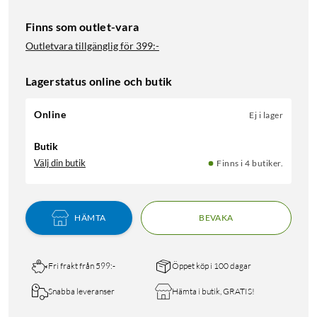
Finns som outlet-vara
Outletvara tillgänglig för
399:-
Lagerstatus online och butik
Online
Ej i lager
Butik
Välj din butik
Finns i 4 butiker.
HÄMTA
BEVAKA
Fri frakt från 599:-
Öppet köp i 100 dagar
Snabba leveranser
Hämta i butik, GRATIS!