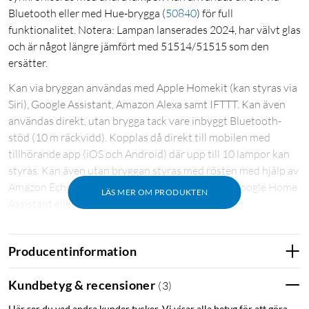
Bluetooth eller med Hue-brygga
(
50840
)
för full
funktionalitet. Notera: Lampan lanserades 2024, har välvt glas
och är något längre jämfört med 51514/51515 som den
ersätter.
Kan via bryggan användas med Apple Homekit (kan styras via
Siri), Google Assistant, Amazon Alexa samt IFTTT. Kan även
användas direkt, utan brygga tack vare inbyggt Bluetooth-
stöd (10 m räckvidd). Kopplas då direkt till mobilen med
tillhörande app (iOS och Android) där upp till 10 lampor kan
styras. Kan även utan bryggan styras med rösten med hjälp av
Amazon Echo, Apple HomeKit (via Hue Bridge), Google Home
LÄS MER OM PRODUKTEN
Assistant eller Microsoft Cortana (via Hue Bridge).
För full funktionalitet som fjärrstyrning utanför hemmet,
Producentinformation
röststyrning i mobilen, wake up-light, schemaläggning,
styrning av flera rum, och användning av upp till 50 lampor
Kundbetyg & recensioner
(
3
)
krävs Philips Hue-brygga
(
50840
)
.
Här ser du vad andra kunder tycker. Vi visar alla betyg för att göra