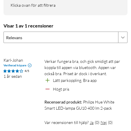
Klicka ovan för att filtrera
Visar 1 av 1 recensioner
Relevans
Karl-Johan
Verkar fungera bra, och gick smidigt att par 
Verifierad köpare
koppla till appen via bluetooth. Appen var 
4/5
också bra. Priset är dock i överkant.
1 år sedan
Lätt parkoppling, Bra app
Högt pris
Recenserad produkt:
Philips Hue White 
Smart LED-lampa GU10 400 lm 2-pack
Var recensionen till hjälp?
Ja
(
0
)
Nej
(
0
)