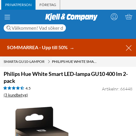
PRIVATPERSON
FÖRETAG
SOMMARREA - Upp till 50%
→
SMARTA GU10-LAMPOR
PHILIPS HUE WHITE SMART LED-LAMPA GU10 400 LM 2-PACK
Philips Hue White Smart LED-lampa GU10 400 lm 2-
pack
4.5
Artikelnr: 66448
(3 kundbetyg)