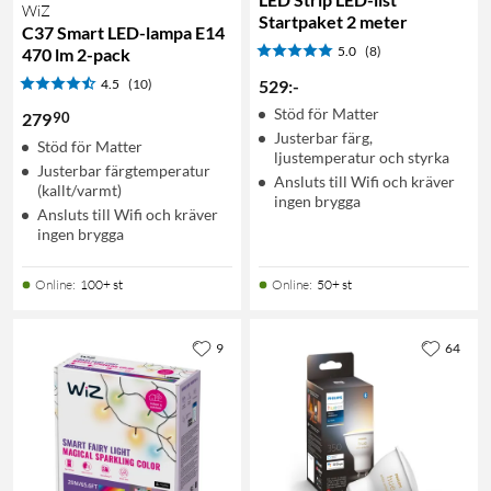
WiZ
Startpaket 2 meter
C37 Smart LED-lampa E14
5.0
(8)
470 lm 2-pack
4.5
(10)
529
:
-
Stöd för Matter
90
279
Justerbar färg,
Stöd för Matter
ljustemperatur och styrka
Justerbar färgtemperatur
Ansluts till Wifi och kräver
(kallt/varmt)
ingen brygga
Ansluts till Wifi och kräver
ingen brygga
Online
:
100+ st
Online
:
50+ st
9
64