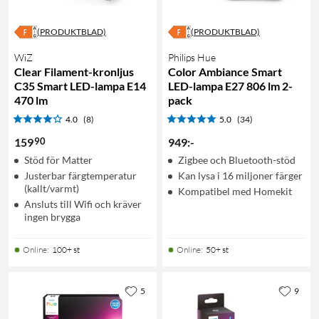
(PRODUKTBLAD)
(PRODUKTBLAD)
WiZ
Philips Hue
Clear Filament-kronljus
Color Ambiance Smart
C35 Smart LED-lampa E14
LED-lampa E27 806 lm 2-
470 lm
pack
4.0
(8)
5.0
(34)
90
159
949
:
-
Stöd för Matter
Zigbee och Bluetooth-stöd
Justerbar färgtemperatur
Kan lysa i 16 miljoner färger
(kallt/varmt)
Kompatibel med Homekit
Ansluts till Wifi och kräver
ingen brygga
Online
:
100+ st
Online
:
50+ st
5
9