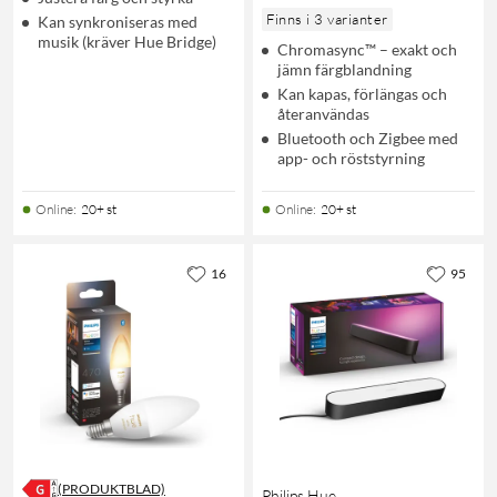
Finns i 3 varianter
Kan synkroniseras med
musik (kräver Hue Bridge)
Chromasync™ – exakt och
jämn färgblandning
Kan kapas, förlängas och
återanvändas
Bluetooth och Zigbee med
app- och röststyrning
Online
:
20+ st
Online
:
20+ st
16
95
(PRODUKTBLAD)
Philips Hue