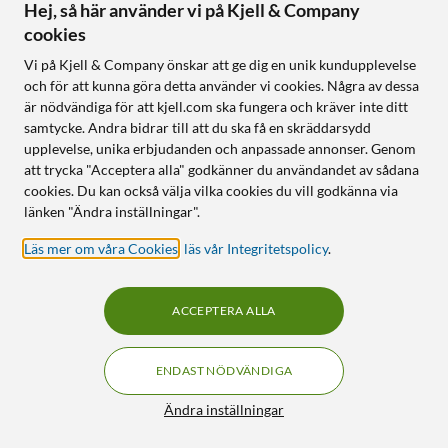
Hej, så här använder vi på Kjell & Company
cookies
Plejd
Plejd
Smart väggarmatur OUT-
Smart väggarmatur OUT-
Vi på Kjell & Company önskar att ge dig en unik kundupplevelse
02 för utomhusbruk Grå
02 för utomhusbruk Svart
och för att kunna göra detta använder vi cookies. Några av dessa
1 569
:
-
1 569
:
-
är nödvändiga för att kjell.com ska fungera och kräver inte ditt
samtycke. Andra bidrar till att du ska få en skräddarsydd
Finns i 3 varianter
Finns i 3 varianter
upplevelse, unika erbjudanden och anpassade annonser. Genom
Tunable white 2200–4000 K
Tunable white 2200–4000 K
att trycka "Acceptera alla" godkänner du användandet av sådana
Inbyggt astrour och
Inbyggt astrour och
cookies. Du kan också välja vilka cookies du vill godkänna via
batteribackup
batteribackup
länken "Ändra inställningar".
Dimbar 0,1–100 % via Plejd-
Dimbar 0,1–100 % via Plejd-
appen
appen
Läs mer om våra Cookies
,
läs vår Integritetspolicy
.
Online
:
5+ st
Online
:
5+ st
ACCEPTERA ALLA
0
0
ENDAST NÖDVÄNDIGA
Filter
Ändra inställningar