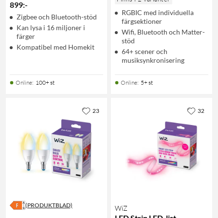
899
:
-
RGBIC med individuella
Zigbee och Bluetooth-stöd
färgsektioner
Kan lysa i 16 miljoner i
Wifi, Bluetooth och Matter-
färger
stöd
Kompatibel med Homekit
64+ scener och
musiksynkronisering
Online
:
100+ st
Online
:
5+ st
23
32
(PRODUKTBLAD)
WiZ
LED Strip LED-list