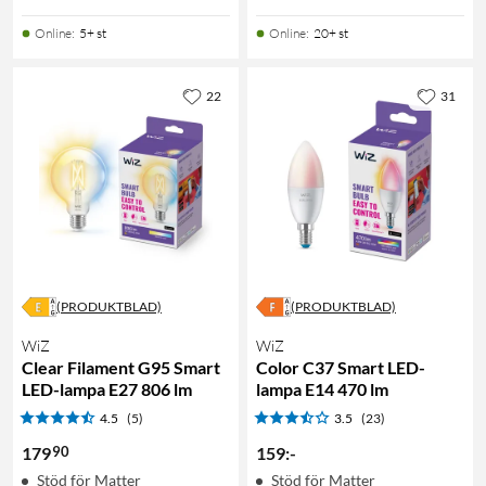
Online
:
5+ st
Online
:
20+ st
22
31
(PRODUKTBLAD)
(PRODUKTBLAD)
WiZ
WiZ
Clear Filament G95 Smart
Color C37 Smart LED-
LED-lampa E27 806 lm
lampa E14 470 lm
4.5
(5)
3.5
(23)
90
179
159
:
-
Stöd för Matter
Stöd för Matter