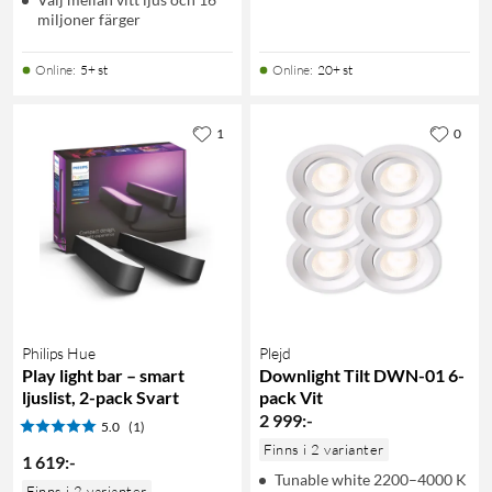
miljoner färger
Online
:
5+ st
Online
:
20+ st
1
0
Philips Hue
Plejd
Play light bar – smart
Downlight Tilt DWN-01 6-
ljuslist, 2-pack Svart
pack Vit
2 999
:
-
5.0
(1)
Finns i 2 varianter
1 619
:
-
Tunable white 2200–4000 K
Finns i 2 varianter