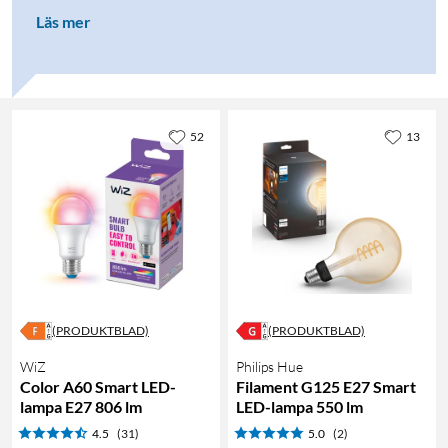
Läs mer
52
13
(PRODUKTBLAD)
(PRODUKTBLAD)
WiZ
Philips Hue
Color A60 Smart LED-
Filament G125 E27 Smart
lampa E27 806 lm
LED-lampa 550 lm
4.5
(31)
5.0
(2)