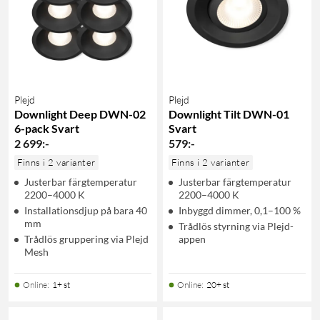
Plejd
Plejd
Downlight Deep DWN-02
Downlight Tilt DWN-01
6-pack Svart
Svart
2 699
:
-
579
:
-
Finns i 2 varianter
Finns i 2 varianter
Justerbar färgtemperatur
Justerbar färgtemperatur
2200–4000 K
2200–4000 K
Installationsdjup på bara 40
Inbyggd dimmer, 0,1–100 %
mm
Trådlös styrning via Plejd-
Trådlös gruppering via Plejd
appen
Mesh
Online
:
1+ st
Online
:
20+ st