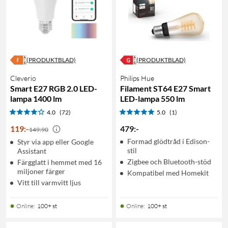
(PRODUKTBLAD)
(PRODUKTBLAD)
Cleverio
Philips Hue
Smart E27 RGB 2.0 LED-
Filament ST64 E27 Smart
lampa 1400 lm
LED-lampa 550 lm
4.0
(72)
5.0
(1)
119
:
-
479
:
-
149:90
Formad glödtråd i Edison-
Styr via app eller Google
stil
Assistant
Zigbee och Bluetooth-stöd
Färgglatt i hemmet med 16
miljoner färger
Kompatibel med Homekit
Vitt till varmvitt ljus
Online
:
100+ st
Online
:
100+ st