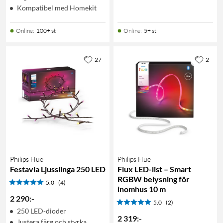
Kompatibel med Homekit
Online
:
100+ st
Online
:
5+ st
27
2
Philips Hue
Philips Hue
Festavia Ljusslinga 250 LED
Flux LED-list – Smart
RGBW belysning för
5.0
(4)
inomhus 10 m
2 290
:
-
5.0
(2)
250 LED-dioder
2 319
:
-
Justera färg och styrka