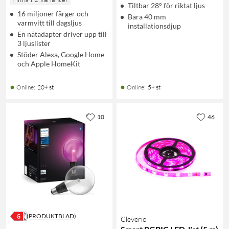
Tiltbar 28° för riktat ljus
16 miljoner färger och
Bara 40 mm
varmvitt till dagsljus
installationsdjup
En nätadapter driver upp till
3 ljuslister
Stöder Alexa, Google Home
och Apple HomeKit
Online
:
20+ st
Online
:
5+ st
10
46
(PRODUKTBLAD)
Cleverio