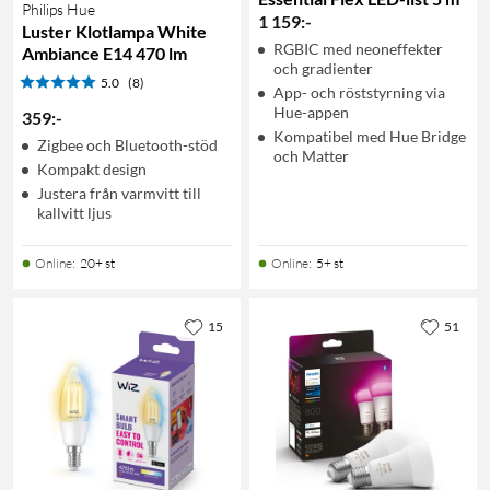
Philips Hue
1 159
:
-
Luster Klotlampa White
RGBIC med neoneffekter
Ambiance E14 470 lm
och gradienter
5.0
(8)
App- och röststyrning via
Hue-appen
359
:
-
Kompatibel med Hue Bridge
Zigbee och Bluetooth-stöd
och Matter
Kompakt design
Justera från varmvitt till
kallvitt ljus
Online
:
20+ st
Online
:
5+ st
15
51