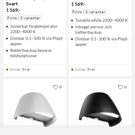
Svart
1 569
:
-
1 569
:
-
Finns i 3 varianter
Finns i 3 varianter
Tunable white 2200–4000 K
Justerbar färgtemperatur
Inbyggt astrour och
2200–4000 K
batteribackup
Dimbar 0,1–100 % via Plejd-
Dimbar 0,1–100 % via Plejd-
appen
appen
Batteribackup bevarar
tidsfunktioner
Online
:
5+ st
Online
:
5+ st
0
0