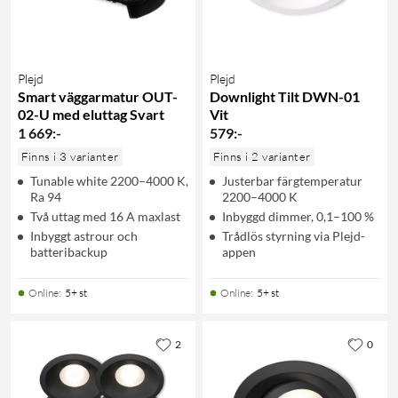
Plejd
Plejd
Smart väggarmatur OUT-
Downlight Tilt DWN-01
02-U med eluttag Svart
Vit
1 669
:
-
579
:
-
Finns i 3 varianter
Finns i 2 varianter
Tunable white 2200–4000 K,
Justerbar färgtemperatur
Ra 94
2200–4000 K
Två uttag med 16 A maxlast
Inbyggd dimmer, 0,1–100 %
Inbyggt astrour och
Trådlös styrning via Plejd-
batteribackup
appen
Online
:
5+ st
Online
:
5+ st
2
0