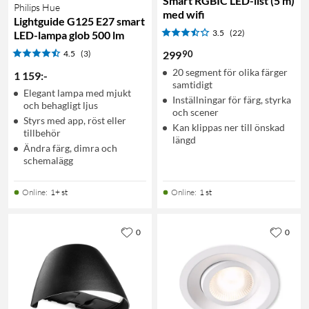
Smart RGBIC LED-list (5 m)
Philips Hue
med wifi
Lightguide G125 E27 smart
3.5
(22)
LED-lampa glob 500 lm
90
4.5
(3)
299
20 segment för olika färger
1 159
:
-
samtidigt
Elegant lampa med mjukt
Inställningar för färg, styrka
och behagligt ljus
och scener
Styrs med app, röst eller
Kan klippas ner till önskad
tillbehör
längd
Ändra färg, dimra och
schemalägg
Online
:
1+ st
Online
:
1 st
0
0