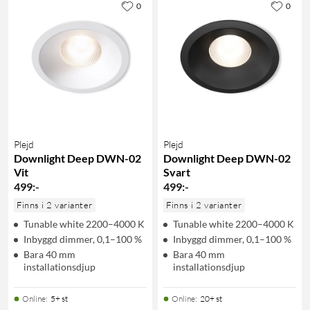
0
0
Plejd
Plejd
Downlight Deep DWN-02
Downlight Deep DWN-02
Vit
Svart
499
:
-
499
:
-
Finns i 2 varianter
Finns i 2 varianter
Tunable white 2200–4000 K
Tunable white 2200–4000 K
Inbyggd dimmer, 0,1–100 %
Inbyggd dimmer, 0,1–100 %
Bara 40 mm
Bara 40 mm
installationsdjup
installationsdjup
Online
:
5+ st
Online
:
20+ st