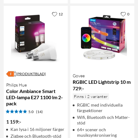
12
0
(PRODUKTBLAD)
Govee
RGBIC LED Lightstrip 10 m
Philips Hue
729
:
-
Color Ambiance Smart
Finns i 2 varianter
LED-lampa E27 1100 lm 2-
pack
RGBIC med individuella
färgsektioner
5.0
(14)
Wifi, Bluetooth och Matter-
1 159
:
-
stöd
Kan lysa i 16 miljoner färger
64+ scener och
musiksynkronisering
Zigbee och Bluetooth-stöd