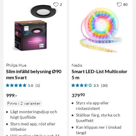
2
80
Philips Hue
Nedis
Slim infälld belysning Ø90
Smart LED-List Multicolor
mm Svart
5 m
5.0
(1)
3.5
(30)
90
999
:
-
379
Styrs via app eller
Finns i 2 varianter
röstassistent
Lågt monteringsdjup och
Ställbar färg, styrka och
högt ljusflöde
ljuseffekt
Styrs med app, röst eller
Kan klippas ner i önskad
tillbehör
längd
Välj mellan vitt ljus och 16