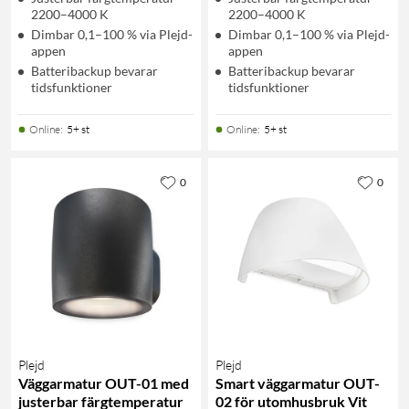
2200–4000 K
2200–4000 K
Dimbar 0,1–100 % via Plejd-
Dimbar 0,1–100 % via Plejd-
appen
appen
Batteribackup bevarar
Batteribackup bevarar
tidsfunktioner
tidsfunktioner
Online
:
5+ st
Online
:
5+ st
0
0
Plejd
Plejd
Väggarmatur OUT-01 med
Smart väggarmatur OUT-
justerbar färgtemperatur
02 för utomhusbruk Vit