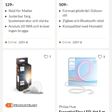
129
:
-
509
:
-
Stöd för Matter
Formad glödtråd i Edison-
stil
Justerbar färg,
ljustemperatur och styrka
Zigbee och Bluetooth-stöd
Ansluts till Wifi och kräver
Kompatibel med Homekit
ingen brygga
Online
:
100+ st
Online
:
100+ st
7
3
(PRODUKTBLAD)
Philips Hue
Essential Flex LED-list 5 m