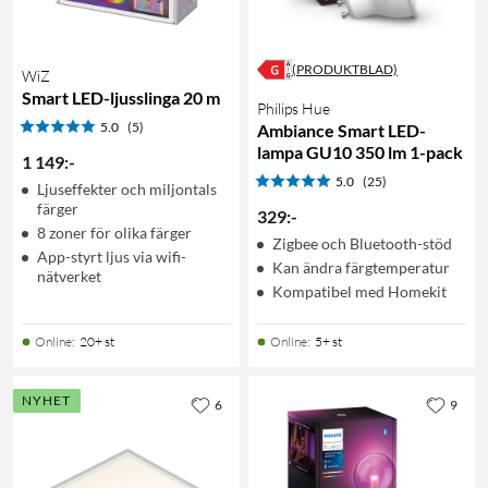
(PRODUKTBLAD)
WiZ
Smart LED-ljusslinga 20 m
Philips Hue
5.0
(5)
Ambiance Smart LED-
lampa GU10 350 lm 1-pack
1 149
:
-
5.0
(25)
Ljuseffekter och miljontals
färger
329
:
-
8 zoner för olika färger
Zigbee och Bluetooth-stöd
App-styrt ljus via wifi-
Kan ändra färgtemperatur
nätverket
Kompatibel med Homekit
Online
:
20+ st
Online
:
5+ st
NYHET
6
9