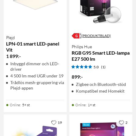
(PRODUKTBLAD)
Plejd
LPN-01 smart LED-panel
Philips Hue
Vit
RGB G95 Smart LED-lampa
1 899
:
-
E27 500 lm
Inbyggd dimmer och LED-
5.0
(1)
driver
4 500 lm med UGR under 19
899
:
-
Trådlös mesh-gruppering via
Zigbee och Bluetooth-stöd
Plejd-appen
Kompatibel med Homekit
Online
:
5+ st
Online
:
1+ st
19
2