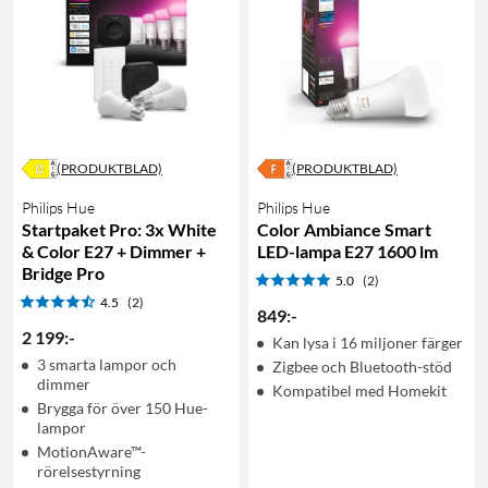
(PRODUKTBLAD)
(PRODUKTBLAD)
Philips Hue
Philips Hue
Startpaket Pro: 3x White
Color Ambiance Smart
& Color E27 + Dimmer +
LED-lampa E27 1600 lm
Bridge Pro
5.0
(2)
4.5
(2)
849
:
-
2 199
:
-
Kan lysa i 16 miljoner färger
3 smarta lampor och
Zigbee och Bluetooth-stöd
dimmer
Kompatibel med Homekit
Brygga för över 150 Hue-
lampor
MotionAware™-
rörelsestyrning