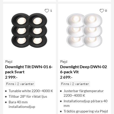
1
0
Plejd
Plejd
Downlight Tilt DWN-01 6-
Downlight Deep DWN-02
pack Svart
6-pack Vit
2 999
:
-
2 699
:
-
Finns i 2 varianter
Finns i 2 varianter
Tunable white 2200–4000 K
Justerbar färgtemperatur
2200–4000 K
Tiltbar 28° för riktat ljus
Installationsdjup på bara 40
Bara 40 mm
mm
installationsdjup
Trådlös gruppering via Plejd