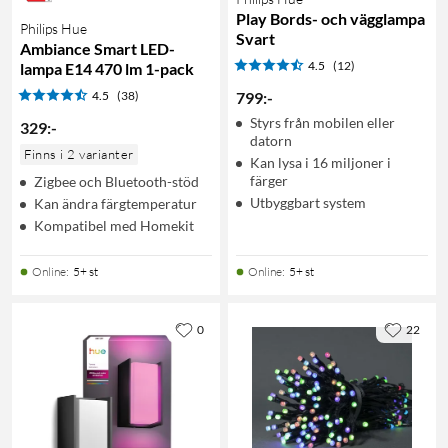
Play Bords- och vägglampa
Philips Hue
Svart
Ambiance Smart LED-
4.5
(12)
lampa E14 470 lm 1-pack
4.5
(38)
799
:
-
Styrs från mobilen eller
329
:
-
datorn
Finns i 2 varianter
Kan lysa i 16 miljoner i
färger
Zigbee och Bluetooth-stöd
Utbyggbart system
Kan ändra färgtemperatur
Kompatibel med Homekit
Online
:
5+ st
Online
:
5+ st
0
22