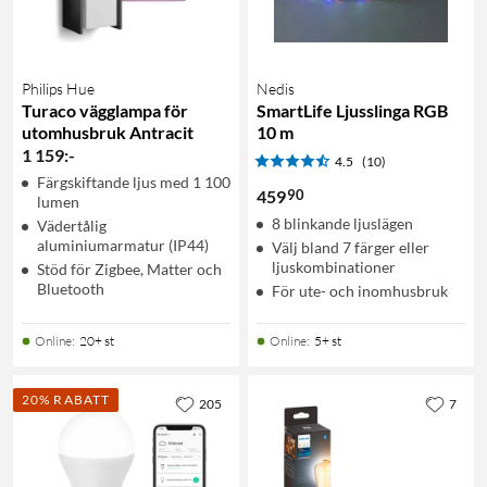
Philips Hue
Nedis
Turaco vägglampa för
SmartLife Ljusslinga RGB
utomhusbruk Antracit
10 m
1 159
:
-
4.5
(10)
Färgskiftande ljus med 1 100
90
459
lumen
8 blinkande ljuslägen
Vädertålig
aluminiumarmatur (IP44)
Välj bland 7 färger eller
ljuskombinationer
Stöd för Zigbee, Matter och
Bluetooth
För ute- och inomhusbruk
Online
:
20+ st
Online
:
5+ st
20% RABATT
205
7