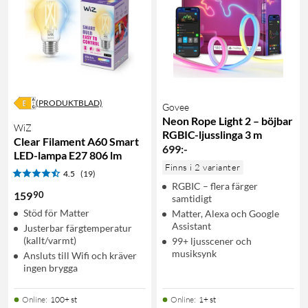
(PRODUKTBLAD)
Govee
Neon Rope Light 2 – böjbar
WiZ
RGBIC-ljusslinga 3 m
Clear Filament A60 Smart
699
:
-
LED-lampa E27 806 lm
Finns i 2 varianter
4.5
(19)
RGBIC – flera färger
90
159
samtidigt
Stöd för Matter
Matter, Alexa och Google
Assistant
Justerbar färgtemperatur
(kallt/varmt)
99+ ljusscener och
musiksynk
Ansluts till Wifi och kräver
ingen brygga
Online
:
100+ st
Online
:
1+ st