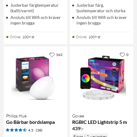
Justerbar färgtemperatur
Justerbar färg,
(kallt/varmt)
ljustemperatur och styrka
Ansluts till Wifi och kräver
Ansluts till Wifi och kräver
ingen brygga
ingen brygga
Online
:
100+ st
Online
:
100+ st
162
0
Philips Hue
Govee
Go Bärbar bordslampa
RGBIC LED Lightstrip 5 m
439
:
-
4.5
(38)
Finns i 2 varianter