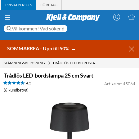
PRIVATPERSON
FÖRETAG
SOMMARREA - Upp till 50%
→
STÄMNINGSBELYSNING
TRÅDLÖS LED-BORDSLAMPA 25 CM SVART
Trådlös LED-bordslampa 25 cm Svart
4.5
Artikelnr: 45064
(6 kundbetyg)