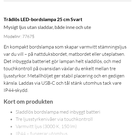
Trådlös LED-bordslampa 25 cm Svart
Mysigt ljus utan sladdar, både inne och ute
Modellnr: 77675
En kompakt bordslampa som skapar varmvitt stämningsljus
var du vill – på nattduksbordet, matbordet eller uteplatsen.
Det inbyggda batteriet gör lampan helt sladdlös, och med
touchkontroll på ovansidan växlar du enkelt mellan tre
ljusstyrkor. Metallhöljet ger stabil placering och en gedigen
känsla. Laddas via USB-C och tål stänk utomhus tack vare
IP44-skydd.
Kort om produkten
Sladdlös bordslampa med inbyggt batteri
Tre ljusstyrkenivåer via touchkontroll
Varmvitt ljus (3000 K, 150 lm)
IP44 – fungerar utomhus