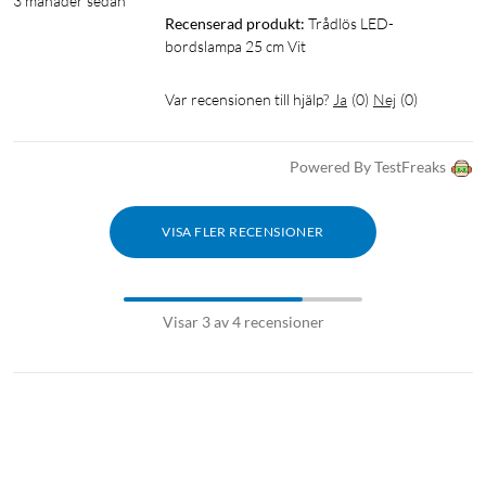
3 månader sedan
Recenserad produkt:
Trådlös LED-
bordslampa 25 cm Vit
Var recensionen till hjälp?
Ja
(
0
)
Nej
(
0
)
Powered By TestFreaks
VISA FLER RECENSIONER
Visar 3 av 4 recensioner