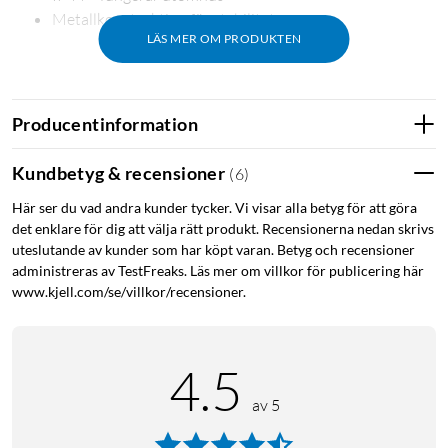
Metallkonstruktion för stabilitet
LÄS MER OM PRODUKTEN
Stämningsljus utan kablar
Producentinformation
Med det inbyggda litiumjonbatteriet placerar du lampan fritt
utan att behöva tänka på eluttag. Den laddas via USB-C och
Kundbetyg & recensioner
(
6
)
fungerar sedan var som helst – på balkongen, i trädgården
Här ser du vad andra kunder tycker. Vi visar alla betyg för att göra
eller vid sängbordet. Vid full ljusstyrka räcker batteriet i
det enklare för dig att välja rätt produkt. Recensionerna nedan skrivs
ungefär 5 timmar, och vid dämpad belysning upp till 12
uteslutande av kunder som har köpt varan. Betyg och recensioner
timmar.
administreras av TestFreaks. Läs mer om villkor för publicering här
www.kjell.com/se/villkor/recensioner.
Enkel styrning med touch
Tryck lätt på ovansidan för att växla mellan tre ljusnivåer eller
4.5
stänga av lampan. Det varmvita ljuset på 3000 K skapar en
behaglig atmosfär utan bländande effekt.
av 5
Tålig konstruktion