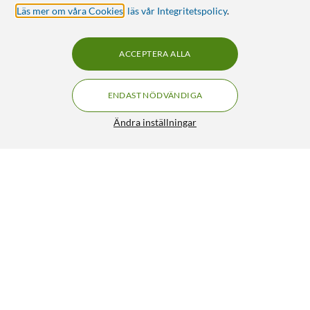
Läs mer om våra Cookies
,
läs vår Integritetspolicy
.
ACCEPTERA ALLA
ENDAST NÖDVÄNDIGA
Ändra inställningar
Trådlös LED-bordslampa 25 cm Svart
199:-
4.5/5
HÄMTA
LÄGG I VARUKORGEN