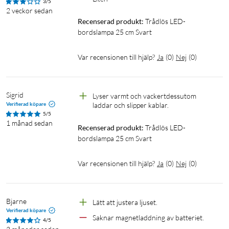
Vikt: 350 g
3/5
2 veckor sedan
Recenserad produkt:
Trådlös LED-
I förpackningen
bordslampa 25 cm Svart
1 × LED-bordslampa
1 × USB-C till USB-A-kabel (0,5 m)
Var recensionen till hjälp?
Ja
(
0
)
Nej
(
0
)
Sigrid
Lyser varmt och vackertdessutom 
Verifierad köpare
laddar och slipper kablar. 
5/5
1 månad sedan
Recenserad produkt:
Trådlös LED-
bordslampa 25 cm Svart
Var recensionen till hjälp?
Ja
(
0
)
Nej
(
0
)
Bjarne
Lätt att justera ljuset.
Verifierad köpare
Saknar magnetladdning av batteriet.
4/5