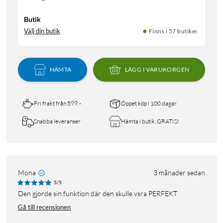
Butik
Välj din butik
Finns i 57 butiker.
HÄMTA
LÄGG I VARUKORGEN
Fri frakt från 599:-
Öppet köp i 100 dagar
Snabba leveranser
Hämta i butik, GRATIS!
Mona
3 månader sedan
5/5
Den gjorde sin funktion där den skulle vsra PERFEKT
Gå till recensionen