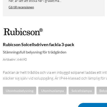
ner, är lätt att sticka ner i gräset/ma...
Gå till recensionen
Rubicson Solcellsdriven fackla 3-pack
Stämningsfull belysning för trädgården
Artikelnr: 64690
Facklan är helt trådlös och via en inbyggd solpanel laddas ett in
släcker sig själv vid soluppgång. Är IP44-klassad och lämplig f
Utomhusbelysning
Utomhuslampa
Solcellslampa
Belys