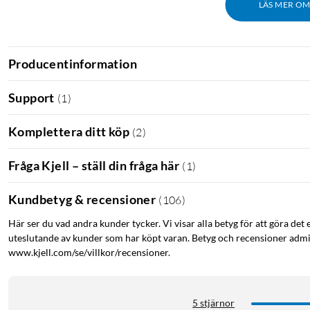
LÄS MER O
Producentinformation
Support
(
1
)
Komplettera ditt köp
(
2
)
Fråga Kjell – ställ din fråga här
(
1
)
Kundbetyg & recensioner
(
106
)
Här ser du vad andra kunder tycker. Vi visar alla betyg för att göra det 
uteslutande av kunder som har köpt varan. Betyg och recensioner admin
www.kjell.com/se/villkor/recensioner.
5 stjärnor