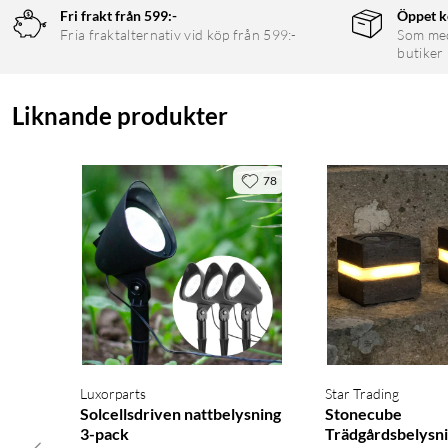
Fri frakt från 599:-
Öppet k
Fria fraktalternativ vid köp från 599:-
Som medl
butiker
Liknande produkter
78
Luxorparts
Star Trading
Solcellsdriven nattbelysning
Stonecube
3-pack
Trädgårdsbelysn