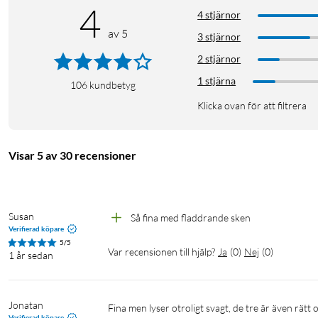
4
4 stjärnor
av 5
3 stjärnor
2 stjärnor
1 stjärna
106
kundbetyg
Klicka ovan för att filtrera
Visar 5 av 30 recensioner
Susan
Så fina med fladdrande sken
Verifierad köpare
5/5
Var recensionen till hjälp?
Ja
(
0
)
Nej
(
0
)
1 år sedan
Jonatan
Fina men lyser otroligt svagt, de tre är även rätt ojämna då de trots att de står bredvid varandra och får lika mycket sol kan 
Verifierad köpare