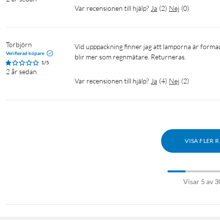
Var recensionen till hjälp?
Ja
(
2
)
Nej
(
0
)
Torbjörn
Vid upppackning finner jag att lamporna är formade som urnor med öppen topp. Regn kommer plaska in runt lampan. De 
Verifierad köpare
blir mer som regnmätare. Returneras.
1/5
2 år sedan
Var recensionen till hjälp?
Ja
(
4
)
Nej
(
2
)
VISA FLER 
Visar 5 av 3