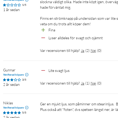
slockna väldigt olika. Hade inte köpt igen, övervä
1/5
hade förväntat mig.

1 år sedan
Finns en strömknapp på undersidan som var lite svår
veta om du trots allt köper dem!
Fina
Lyser alldeles för svagt och ojämnt
Var recensionen till hjälp?
Ja
(
2
)
Nej
(
0
)
Gunnar
Lite svagt ljus
Verifierad köpare
3/5
Var recensionen till hjälp?
Ja
(
1
)
Nej
(
0
)
2 år sedan
Niklas
Ger en mjukt ljus, som påminner om stearinljus.  Behagligt och trevligt, tycker jag.  

Verifierad köpare
Plus också att "foten", dvs spetsen längst ner, är l
5/5
2 år sedan