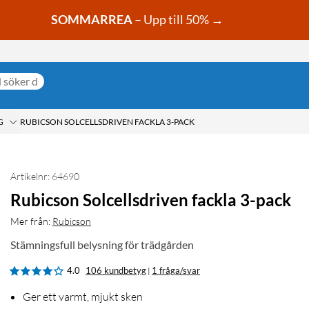
SOMMARREA
– Upp till 50% →
G
RUBICSON SOLCELLSDRIVEN FACKLA 3-PACK
Artikelnr: 64690
Rubicson Solcellsdriven fackla 3-pack
Mer från:
Rubicson
Stämningsfull belysning för trädgården
4.0
106 kundbetyg
1 fråga/svar
|
Ger ett varmt, mjukt sken