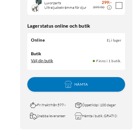
299
:
-
Luxorparts
399:90
Ultraljudsskrämma för djur
Lagerstatus online och butik
Online
Ej i lager
Butik
Välj din butik
Finns i 1 butik.
HÄMTA
Fri frakt från 599:-
Öppet köp i 100 dagar
Snabba leveranser
Hämta i butik, GRATIS!