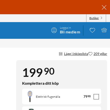
Butiker
Logga in
Bli medlem
Lägg i inköpslista
209 gillar
90
199
Komplettera ditt köp
79
90
Elektrisk flugsmälla