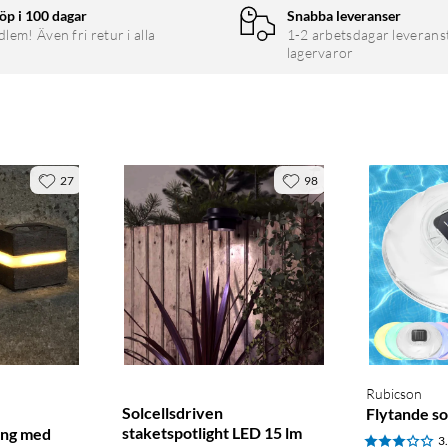
öp i 100 dagar
Snabba leveranser
em! Även fri retur i alla
1-2 arbetsdagar leverans
lagervaror
27
98
Rubicson
Solcellsdriven
Flytande so
staketspotlight LED 15 lm
ing med
3