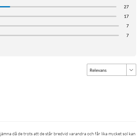
27
17
7
7
Relevans