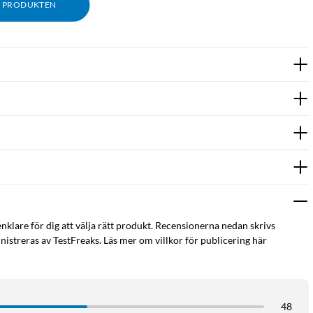
M PRODUKTEN
enklare för dig att välja rätt produkt. Recensionerna nedan skrivs
istreras av TestFreaks. Läs mer om villkor för publicering här
48