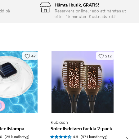
Hämta i butik, GRATIS!
tid på
Reservera online, redo att hämtas ut
efter 15 minuter. Kostnadsfritt!
47
212
Rubicson
lcellslampa
Solcellsdriven fackla 2-pack
.0
(25 kundbetyg)
4.5
(571 kundbetyg)