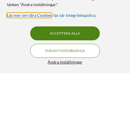
länken "Ändra inställningar".
Läs mer om våra Cookies
,
läs vår Integritetspolicy
.
ACCEPTERA ALLA
ENDAST NÖDVÄNDIGA
Ändra inställningar
GXTrust Helox GXT928 Lightweight Svart
199:90
4.5/5
HÄMTA
LÄGG I VARUKORGEN