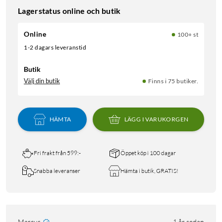
Lagerstatus online och butik
Online
100+ st
1-2 dagars leveranstid
Butik
Välj din butik
Finns i 75 butiker.
HÄMTA
LÄGG I VARUKORGEN
Fri frakt från 599:-
Öppet köp i 100 dagar
Snabba leveranser
Hämta i butik, GRATIS!
Marcus
1 år sedan