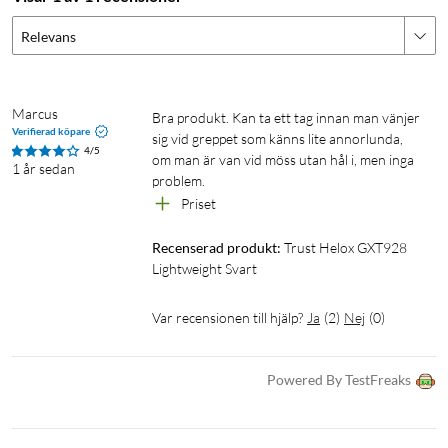
Relevans
Marcus
Bra produkt. Kan ta ett tag innan man vänjer 
Verifierad köpare
sig vid greppet som känns lite annorlunda, 
4/5
om man är van vid möss utan hål i, men inga 
1 år sedan
problem.
Priset
Recenserad produkt:
Trust Helox GXT928 
Lightweight Svart
Var recensionen till hjälp?
Ja
(
2
)
Nej
(
0
)
Powered By TestFreaks