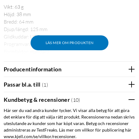
Vikt: 63 g
Höjd: 38 mm
Bredd: 64 mm
Djup/längd: 125 mm
Glidkuddar: UPE
LÄS MER OM PRODUKTEN
Programvara: ja
Formfaktor: standard
Sensorteknik: optisk
DPI-omfång: 200–6400 dpi
Producentinformation
DPI-justering: ja
DPI-knapp: ja
Passar bl.a. till
(
1
)
Antal knappar: 6
Programmerbara knappar: ja
Kundbetyg & recensioner
(
10
)
Högerhänt/vänsterhänt: högerhänt
Här ser du vad andra kunder tycker. Vi visar alla betyg för att göra
Anslutning: kabel
det enklare för dig att välja rätt produkt. Recensionerna nedan skrivs
Kontakt: USB-A
uteslutande av kunder som har köpt varan. Betyg och recensioner
RGB-ljus: ja
administreras av TestFreaks. Läs mer om villkor för publicering här
Kompatibla enheter: PC, laptop
www.kjell.com/se/villkor/recensioner.