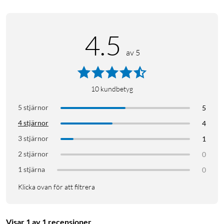
Kompatibla plattformar: Windows
I förpackningen
4.5
GXT928 Helox ultralätt gamingmus
av 5
Manual
10
kundbetyg
5 stjärnor
5
4 stjärnor
4
3 stjärnor
1
2 stjärnor
0
1 stjärna
0
Klicka ovan för att filtrera
Visar 1 av 1 recensioner