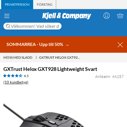
PRIVATPERSON
FÖRETAG
SOMMARREA - Upp till 50%
→
MÖSS MED SLADD
GXTRUST HELOX GXT928 LIGHTWEIGHT SVART
GXTrust Helox GXT928 Lightweight Svart
4.5
Artikelnr: 66157
(10 kundbetyg)