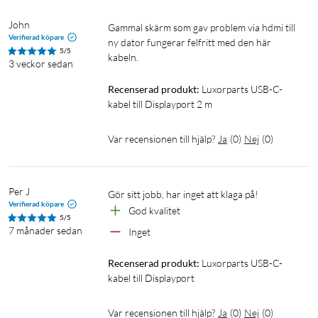
John
Gammal skärm som gav problem via hdmi till 
Verifierad köpare
ny dator fungerar felfritt med den här 
5/5
kabeln.
3 veckor sedan
Recenserad produkt:
Luxorparts USB-C-
kabel till Displayport 2 m
Var recensionen till hjälp?
Ja
(
0
)
Nej
(
0
)
Per J
Gör sitt jobb, har inget att klaga på!
Verifierad köpare
God kvalitet
5/5
7 månader sedan
Inget
Recenserad produkt:
Luxorparts USB-C-
kabel till Displayport
Var recensionen till hjälp?
Ja
(
0
)
Nej
(
0
)