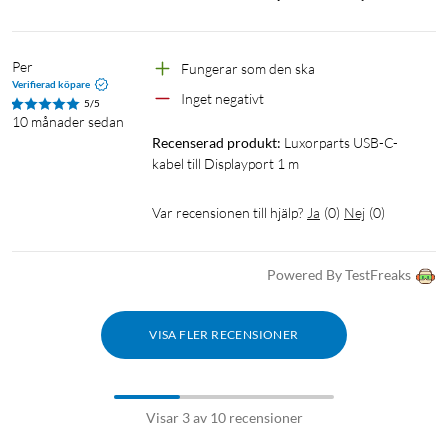
Per
Fungerar som den ska
Verifierad köpare
Inget negativt 
5/5
10 månader sedan
Recenserad produkt:
Luxorparts USB-C-
kabel till Displayport 1 m
Var recensionen till hjälp?
Ja
(
0
)
Nej
(
0
)
Powered By TestFreaks
VISA FLER RECENSIONER
Visar 3 av 10 recensioner