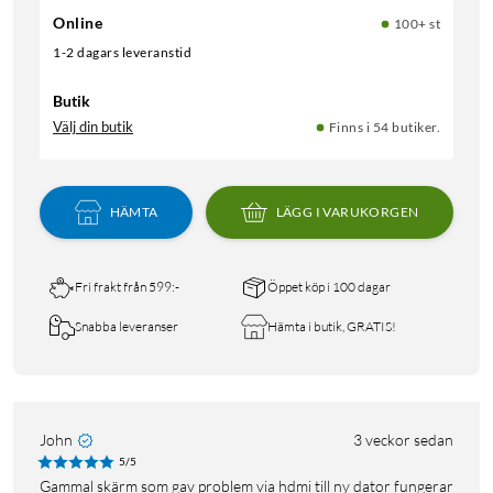
Online
100+ st
1-2 dagars leveranstid
Butik
Välj din butik
Finns i 54 butiker.
HÄMTA
LÄGG I VARUKORGEN
Fri frakt från 599:-
Öppet köp i 100 dagar
Snabba leveranser
Hämta i butik, GRATIS!
John
3 veckor sedan
5/5
Gammal skärm som gav problem via hdmi till ny dator fungerar