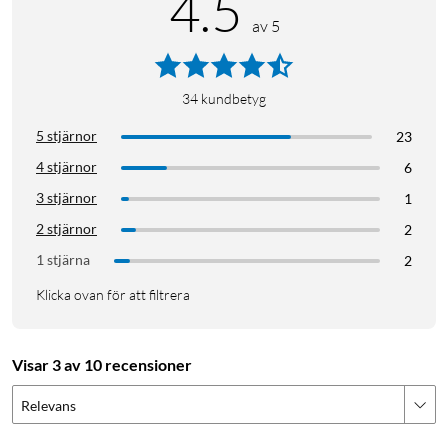
4.5
av 5
34
kundbetyg
5 stjärnor
23
4 stjärnor
6
3 stjärnor
1
2 stjärnor
2
1 stjärna
2
Klicka ovan för att filtrera
Visar 3 av 10 recensioner
Relevans