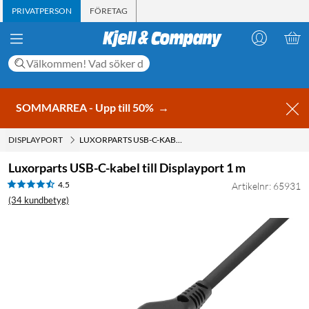
PRIVATPERSON
FÖRETAG
SOMMARREA - Upp till 50%
→
DISPLAYPORT
LUXORPARTS USB-C-KABEL TILL DISPLAYPORT 1 M
Luxorparts USB-C-kabel till Displayport 1 m
4.5
Artikelnr: 65931
(34 kundbetyg)