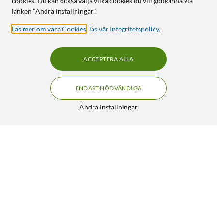
cookies. Du kan också välja vilka cookies du vill godkänna via
länken "Ändra inställningar".
Läs mer om våra Cookies
,
läs vår Integritetspolicy
.
ACCEPTERA ALLA
ENDAST NÖDVÄNDIGA
Ändra inställningar
Luxorparts USB-C-kabel till Displayport 1 m
399:90
4.5/5
HÄMTA
LÄGG I VARUKORGEN