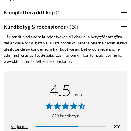
Komplettera ditt köp
(
1
)
Kundbetyg & recensioner
(
328
)
Här ser du vad andra kunder tycker. Vi visar alla betyg för att göra
det enklare för dig att välja rätt produkt. Recensionerna nedan skrivs
uteslutande av kunder som har köpt varan. Betyg och recensioner
administreras av TestFreaks. Läs mer om villkor för publicering här
www.kjell.com/se/villkor/recensioner.
4.5
av 5
328
kundbetyg
5 stjärnor
200