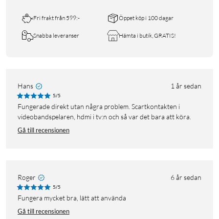
Fri frakt från 599:-
Öppet köp i 100 dagar
Snabba leveranser
Hämta i butik, GRATIS!
Hans
1 år sedan
5/5
Fungerade direkt utan några problem. Scartkontakten i
videobandspelaren, hdmi i tv:n och så var det bara att köra.
Gå till recensionen
Roger
6 år sedan
5/5
Fungera mycket bra, lätt att använda
Gå till recensionen