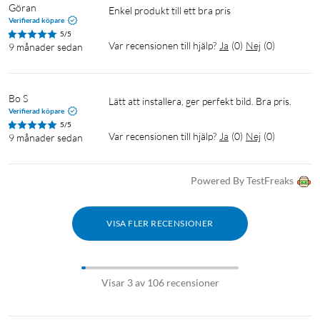
Göran
Enkel produkt till ett bra pris 
Verifierad köpare
5/5
Var recensionen till hjälp?
Ja
(
0
)
Nej
(
0
)
9 månader sedan
Bo S
Lätt att installera, ger perfekt bild. Bra pris.
Verifierad köpare
5/5
Var recensionen till hjälp?
Ja
(
0
)
Nej
(
0
)
9 månader sedan
Powered By TestFreaks
VISA FLER RECENSIONER
Visar 3 av 106 recensioner