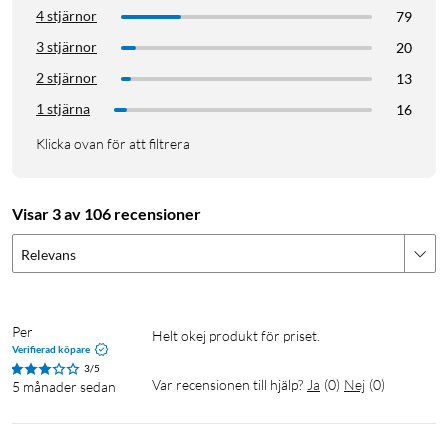
4 stjärnor
79
3 stjärnor
20
2 stjärnor
13
1 stjärna
16
Klicka ovan för att filtrera
Visar 3 av 106 recensioner
Relevans
Per
Helt okej produkt för priset.
Verifierad köpare
3/5
Var recensionen till hjälp?
Ja
(
0
)
Nej
(
0
)
5 månader sedan