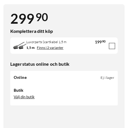
90
299
Komplettera ditt köp
199
90
Luxorparts Scartkabel 1,5 m
1,5 m
Finns i 2 varianter
Lagerstatus online och butik
Online
Ej i lager
Butik
Välj din butik