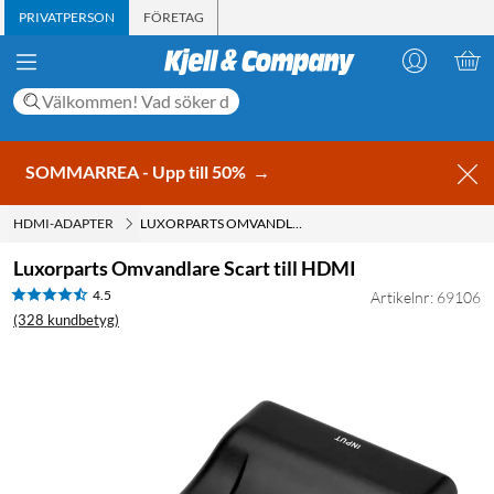
PRIVATPERSON
FÖRETAG
SOMMARREA - Upp till 50%
→
HDMI-ADAPTER
LUXORPARTS OMVANDLARE SCART TILL HDMI
Luxorparts Omvandlare Scart till HDMI
4.5
Artikelnr: 69106
(328 kundbetyg)