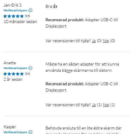
Längd: Ca 10 cm
Jan-Erik S
Bra.👍 
Verifierad köpare
Förpackningens innehåll
5/5
Recenserad produkt:
Adapter USB-C till 
10 månader sedan
USB-C- till DisplayPort-adapter
Displayport
Var recensionen till hjälp?
Ja
(
0
)
Nej
(
0
)
DisplayPort
DP-kabel
USB-C
USB Type-C
Anette
Måste ha en sådan adapter för att kunna 
Verifierad köpare
använda bägge skärmarna till datorn.
5/5
2 år sedan
Recenserad produkt:
Adapter USB-C till 
Displayport
Var recensionen till hjälp?
Ja
(
1
)
Nej
(
1
)
Kasper
Behövde ansluta till en lite äldre skärm där 
Verifierad köpare