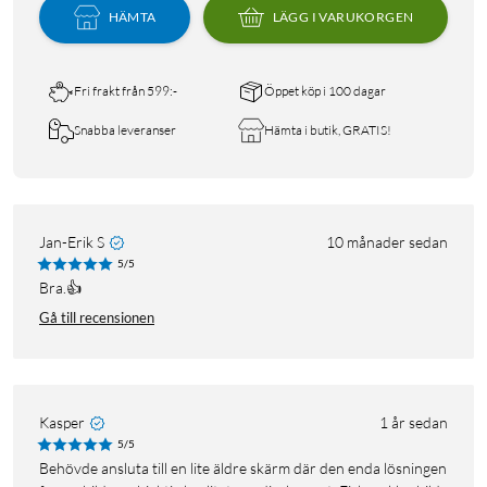
HÄMTA
LÄGG I VARUKORGEN
Fri frakt från 599:-
Öppet köp i 100 dagar
Snabba leveranser
Hämta i butik, GRATIS!
Jan-Erik S
10 månader sedan
5/5
Bra.👍
Gå till recensionen
Kasper
1 år sedan
5/5
Behövde ansluta till en lite äldre skärm där den enda lösningen