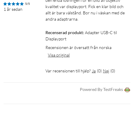
den enda lösningen för en bild av objektiv 
5/5
kvalitet var displayport. Fick en klar bild och 
1 år sedan
allt är bara välstånd. Bor nu i väskan med de 
andra adaptrarna. 
Recenserad produkt:
Adapter USB-C til 
Displayport
Recensionen är översatt från norska
Visa original
Var recensionen till hjälp?
Ja
(
0
)
Nej
(
0
)
Powered By TestFreaks