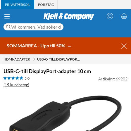
PRIVATPERSON
FÖRETAG
SOMMARREA - Upp till 50%
→
HDMI-ADAPTER
USB-C- TILL DISPLAYPORT-ADAPTER 10 CM
USB-C- till DisplayPort-adapter 10 cm
5.0
Artikelnr: 69202
(19 kundbetyg)