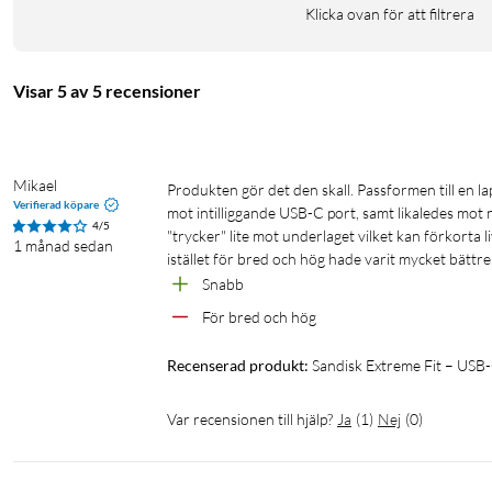
Klicka ovan för att filtrera
Läshastighet: upp till 400 MB/s
Mått: 18,5 × 15,7 × 13,6 mm
Vikt: 3 g
Visar 5 av 5 recensioner
Driftstemperatur: 0–45 °C
Kompatibilitet: Windows 10+, macOS 12+, iPadOS 15+
Garanti: 5 år
Mikael
Produkten gör det den skall. Passformen till en laptop är dock aningen missanpassad då den är någon 10-dels mm för bred 
Verifierad köpare
I förpackningen
mot intilliggande USB-C port, samt likaledes mot 
4/5
"trycker" lite mot underlaget vilket kan förkorta 
1 månad sedan
1 × SANDISK Extreme Fit USB-C-minne
istället för bred och hög hade varit mycket bättre.
Snabb
För bred och hög
Recenserad produkt:
Sandisk Extreme Fit – US
Var recensionen till hjälp?
Ja
(
1
)
Nej
(
0
)