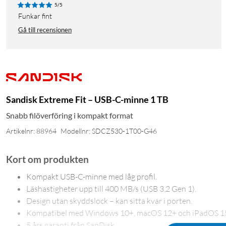
5/5
Funkar fint
Gå till recensionen
Sandisk Extreme Fit – USB-C-minne 1 TB
Snabb filöverföring i kompakt format
Artikelnr: 88964
Modellnr: SDCZ530-1T00-G46
Kort om produkten
Kompakt USB-C-minne med låg profil.
Läshastigheter upp till 400 MB/s (USB 3.2 Gen 1).
Design utan skyddslock – kan sitta kvar i porten.
Kompatibel med Windows 10+, macOS 12+ och iPadOS 1
5 års garanti från SanDisk