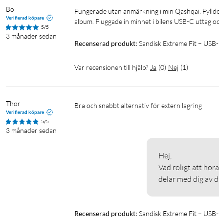
Bo
Fungerade utan anmärkning i min Qashqai. Fyllde med cirka 100GB musikfiler i flacformat organiserade i kataloger, per 
Verifierad köpare
album. Pluggade in minnet i bilens USB-C uttag och
5/5
3 månader sedan
Recenserad produkt:
Sandisk Extreme Fit – US
Var recensionen till hjälp?
Ja
(
0
)
Nej
(
1
)
Thor
Bra och snabbt alternativ för extern lagring
Verifierad köpare
5/5
3 månader sedan
Hej,

Vad roligt att höra
delar med dig av d
Recenserad produkt:
Sandisk Extreme Fit – USB