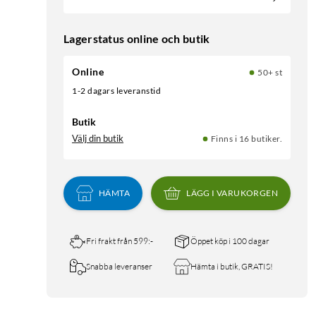
Lagerstatus online och butik
Online
50+ st
1-2 dagars leveranstid
Butik
Välj din butik
Finns i 16 butiker.
HÄMTA
LÄGG I VARUKORGEN
Fri frakt från 599:-
Öppet köp i 100 dagar
Snabba leveranser
Hämta i butik, GRATIS!