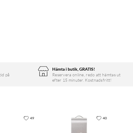
Hämta i butik, GRATIS!
tid på
Reservera online, redo att hämtas ut
efter 15 minuter. Kostnadsfritt!
49
40