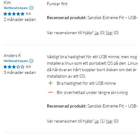
Kim
Funkar fint
Verifierad köpare
5/5
Recenserad produkt:
Sandisk Extreme Fit – USB
2 månader sedan
Var recensionen till hjälp?
Ja
(
0
)
Nej
(
0
)
Anders K
Väldigt bra hastighet för ett USB minne, men nog viktigt att vara tydlig med att den inte är ett bra alternativ om man vill 
Verifierad köpare
installera linux som ett portabelt OS på den. Linu
3/5
då hårdvaran hårt kopplar bort disken om det är 
3 månader sedan
installation av ett OS.
Bra hastighet för ett USB minne
Blir överhettad under längre skrivning
Recenserad produkt:
Sandisk Extreme Fit – US
Var recensionen till hjälp?
Ja
(
1
)
Nej
(
0
)