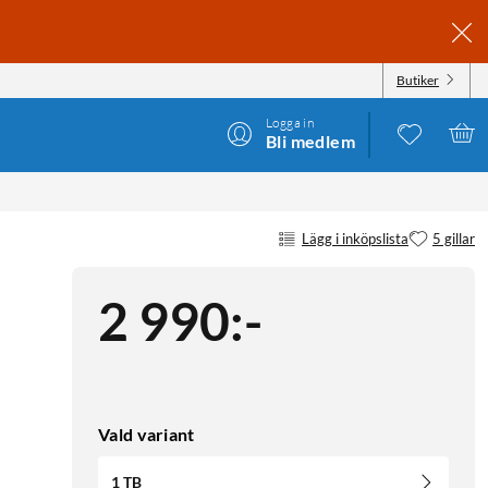
Butiker
Logga in
Bli medlem
Lägg i inköpslista
5 gillar
2 990
:
-
Vald variant
1 TB