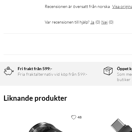
Recensionen är översatt från norska
Visa origin
Var recensionen till hjälp?
Ja
(
0
)
Nej
(
0
)
Fri frakt från 599:-
Öppet k
Fria fraktalternativ vid köp från 599:-
Som medl
butiker
Liknande produkter
48