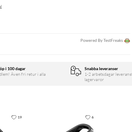
al
Powered By TestFreaks
öp i 100 dagar
Snabba leveranser
em! Även fri retur i alla
1-2 arbetsdagar leverans
lagervaror
19
6