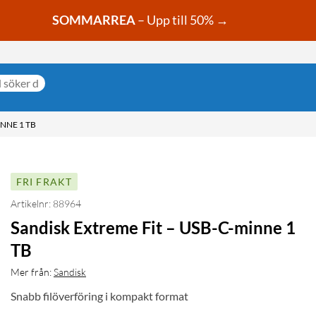
SOMMARREA
– Upp till 50% →
INNE 1 TB
FRI FRAKT
Artikelnr: 88964
Sandisk Extreme Fit – USB-C-minne 1
TB
Mer från:
Sandisk
Snabb filöverföring i kompakt format