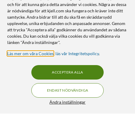
och för att kunna göra detta använder vi cookies. Några av dessa
är nödvändiga för att kjell.com ska fungera och kräver inte ditt
samtycke. Andra bidrar till att du ska få en skräddarsydd
upplevelse, unika erbjudanden och anpassade annonser. Genom
att trycka "Acceptera alla" godkänner du användandet av sådana
cookies. Du kan också välja vilka cookies du vill godkänna via
länken "Ändra inställningar".
Läs mer om våra Cookies
,
läs vår Integritetspolicy
.
ACCEPTERA ALLA
ENDAST NÖDVÄNDIGA
Ändra inställningar
Sandisk Ultra 3.0 USB-minne 512 GB
FRI FRAKT
4.5/5
1 190:-