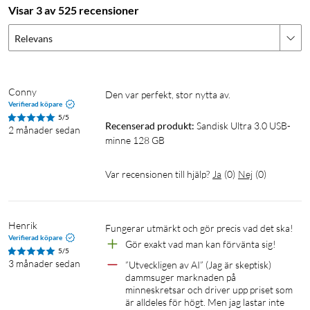
Visar 3 av 525 recensioner
Relevans
Conny
Den var perfekt, stor nytta av.
Verifierad köpare
5/5
Recenserad produkt:
Sandisk Ultra 3.0 USB-
2 månader sedan
minne 128 GB
Var recensionen till hjälp?
Ja
(
0
)
Nej
(
0
)
Henrik
Fungerar utmärkt och gör precis vad det ska!
Verifierad köpare
Gör exakt vad man kan förvänta sig!
5/5
3 månader sedan
”Utveckligen av AI” (Jag är skeptisk) 
dammsuger marknaden på 
minneskretsar och driver upp priset som 
är alldeles för högt. Men jag lastar inte 