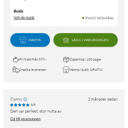
Butik
Välj din butik
Finns i 10 butiker.
HÄMTA
LÄGG I VARUKORGEN
Fri frakt från 599:-
Öppet köp i 100 dagar
Snabba leveranser
Hämta i butik, GRATIS!
Conny
2 månader sedan
5/5
Den var perfekt, stor nytta av.
Gå till recensionen