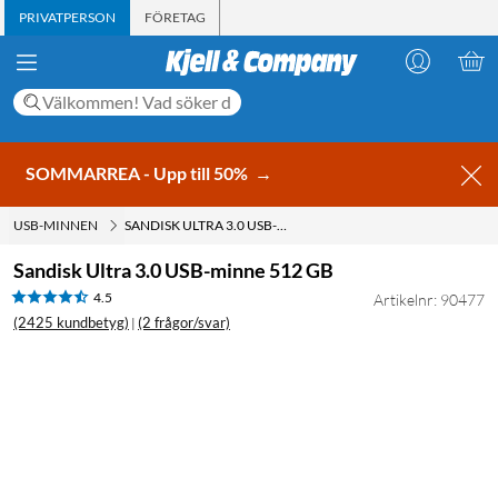
PRIVATPERSON
FÖRETAG
SOMMARREA - Upp till 50%
→
USB-MINNEN
SANDISK ULTRA 3.0 USB-MINNE 512 GB
Sandisk Ultra 3.0 USB-minne 512 GB
4.5
Artikelnr: 90477
(2425 kundbetyg)
(2 frågor/svar)
|