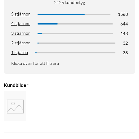
2425
kundbetyg
5 stjärnor
1568
4 stjärnor
644
3 stjärnor
143
2 stjärnor
32
1 stjärna
38
Klicka ovan för att filtrera
Kundbilder