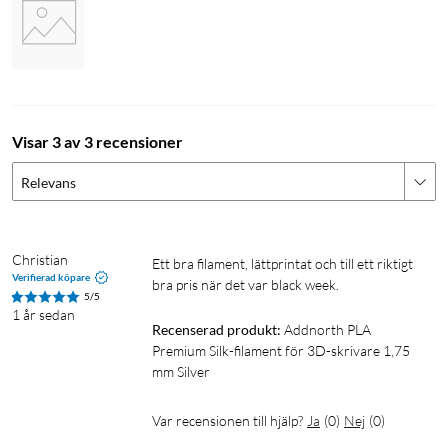
Visar 3 av 3 recensioner
Relevans
Christian
Ett bra filament, lättprintat och till ett riktigt 
Verifierad köpare
bra pris när det var black week.
5/5
1 år sedan
Recenserad produkt:
Addnorth PLA 
Premium Silk-filament för 3D-skrivare 1,75 
mm Silver
Var recensionen till hjälp?
Ja
(
0
)
Nej
(
0
)