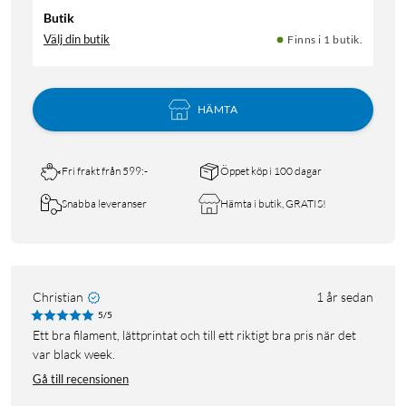
Butik
Välj din butik
Finns i 1 butik.
HÄMTA
Fri frakt från 599:-
Öppet köp i 100 dagar
Snabba leveranser
Hämta i butik, GRATIS!
Christian
1 år sedan
5/5
Ett bra filament, lättprintat och till ett riktigt bra pris när det
var black week.
Gå till recensionen