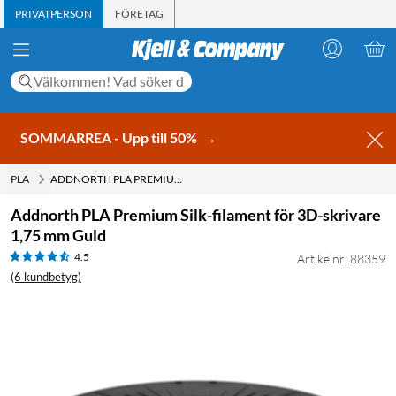
PRIVATPERSON
FÖRETAG
SOMMARREA - Upp till 50%
→
PLA
ADDNORTH PLA PREMIUM SILK-FILAMENT FÖR 3D-SKRIVARE 1,75 MM GULD
Addnorth PLA Premium Silk-filament för 3D-skrivare
1,75 mm Guld
4.5
Artikelnr: 88359
(6 kundbetyg)