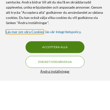
samtycke. Andra bidrar till att du ska få en skräddarsydd
upplevelse, unika erbjudanden och anpassade annonser. Genom
att trycka "Acceptera alla" godkänner du användandet av sådana
cookies. Du kan också välja vilka cookies du vill godkänna via
länken "Ändra inställningar".
Läs mer om våra Cookies
,
läs vår Integritetspolicy
.
ACCEPTERA ALLA
ENDAST NÖDVÄNDIGA
Ändra inställningar
Addnorth PLA Premium Silk-filament för 3D-skrivare 1,75
mm Guld
349:-
4.5/5
HÄMTA