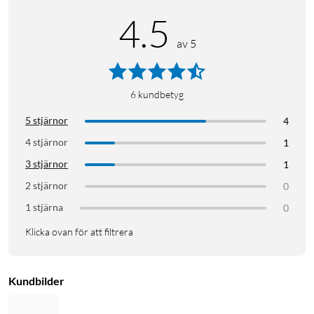
4.5
av 5
6
kundbetyg
5 stjärnor
4
4 stjärnor
1
3 stjärnor
1
2 stjärnor
0
1 stjärna
0
Klicka ovan för att filtrera
Kundbilder