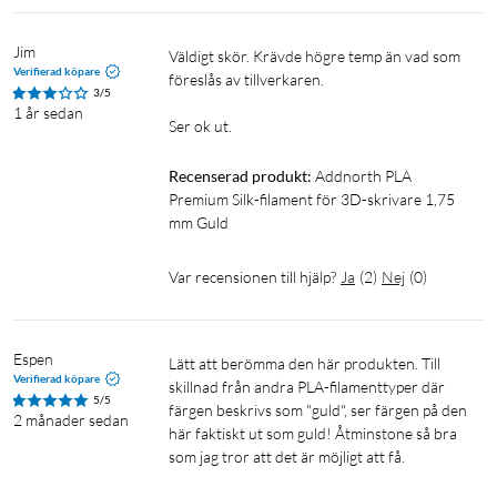
Jim
Väldigt skör. Krävde högre temp än vad som 
Verifierad köpare
föreslås av tillverkaren. 

3/5
1 år sedan
Ser ok ut.
Recenserad produkt:
Addnorth PLA 
Premium Silk-filament för 3D-skrivare 1,75 
mm Guld
Var recensionen till hjälp?
Ja
(
2
)
Nej
(
0
)
Espen
Lätt att berömma den här produkten. Till 
Verifierad köpare
skillnad från andra PLA-filamenttyper där 
5/5
färgen beskrivs som "guld", ser färgen på den 
2 månader sedan
här faktiskt ut som guld! Åtminstone så bra 
som jag tror att det är möjligt att få.
