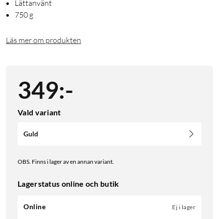
Lättanvänt
750 g
Läs mer om produkten
349
:
-
Vald variant
Guld
OBS. Finns i lager av en annan variant.
Lagerstatus online och butik
Online
Ej i lager