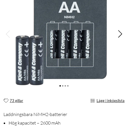
73 gillar
Lägg i inköpslista
Laddningsbara NiMH2-batterier
Hög kapacitet – 2600 mAh