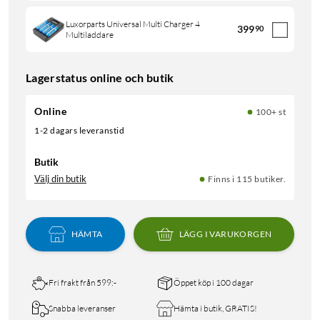
Luxorparts Universal Multi Charger 4
399
90
Multiladdare
Lagerstatus online och butik
Online
100+ st
1-2 dagars leveranstid
Butik
Välj din butik
Finns i 115 butiker.
HÄMTA
LÄGG I VARUKORGEN
Fri frakt från 599:-
Öppet köp i 100 dagar
Snabba leveranser
Hämta i butik, GRATIS!