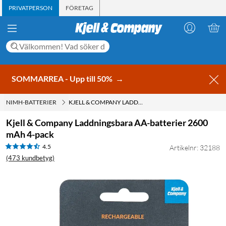
PRIVATPERSON
FÖRETAG
SOMMARREA - Upp till 50%
→
NIMH-BATTERIER
KJELL & COMPANY LADDNINGSBARA AA-BATTERIER 2600 MAH 4-PACK
Kjell & Company Laddningsbara AA-batterier 2600
mAh 4-pack
4.5
Artikelnr: 32188
(473 kundbetyg)