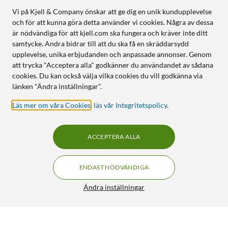
Vi på Kjell & Company önskar att ge dig en unik kundupplevelse
och för att kunna göra detta använder vi cookies. Några av dessa
är nödvändiga för att kjell.com ska fungera och kräver inte ditt
samtycke. Andra bidrar till att du ska få en skräddarsydd
upplevelse, unika erbjudanden och anpassade annonser. Genom
att trycka "Acceptera alla" godkänner du användandet av sådana
cookies. Du kan också välja vilka cookies du vill godkänna via
länken "Ändra inställningar".
Läs mer om våra Cookies
,
läs vår Integritetspolicy
.
ACCEPTERA ALLA
ENDAST NÖDVÄNDIGA
Ändra inställningar
Kjell & Company Laddningsbara AA-batterier 2600 mAh
4-pack
159:90