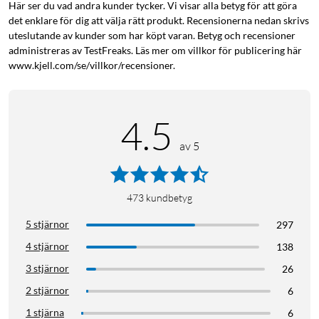
Här ser du vad andra kunder tycker. Vi visar alla betyg för att göra
det enklare för dig att välja rätt produkt. Recensionerna nedan skrivs
uteslutande av kunder som har köpt varan. Betyg och recensioner
administreras av TestFreaks. Läs mer om villkor för publicering här
www.kjell.com/se/villkor/recensioner.
4.5
av 5
473
kundbetyg
5 stjärnor
297
4 stjärnor
138
3 stjärnor
26
2 stjärnor
6
1 stjärna
6