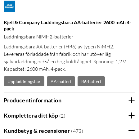
Kjell & Company Laddningsbara AA-batterier 2600 mAh 4-
pack
Laddningsbara NiMH2-batterier
Laddningsbara AA-batterier (HR6) av typen NiMH2.
Levereras förladdade från fabrik och har utöver låg
självurladdning också en hög köldtålighet. Spänning: 1,2 V.
Kapacitet: 2600 mAh. 4-pack.
Uppladdningsbar
AA-batteri
R6-batteri
Producentinformation
Komplettera ditt köp
(
2
)
Kundbetyg & recensioner
(
473
)