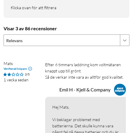
Klicka ovan för att filtrera
Visar 3 av 86 recensioner
Relevans
Mats
Efter 6 timmars laddning kom voltmätaren 
Verifierad köpare
knappt upp till grönt.

2/5
Så de verkar inte vara av alltför god kvalitet.
1 vecka sedan
Emil H - Kjell & Company
Hej Mats,

Vi beklagar problemet med 
batterierna. Det skulle kunna vara 
något fel på dessa batterier och du är 