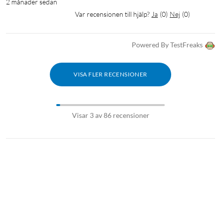
2 månader sedan
Var recensionen till hjälp?
Ja
(
0
)
Nej
(
0
)
Powered By TestFreaks
VISA FLER RECENSIONER
Visar 3 av 86 recensioner