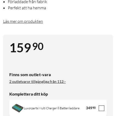
Förladdade från fabrik
Perfekt att ha hemma
Läs mer om produkten
90
159
Finns som outlet-vara
2 outletvaror tillgängliga från
112:-
Komplettera ditt köp
349
90
Luxorparts Multi Charger 8 Batteriladdare