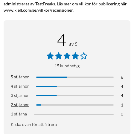
administreras av TestFreaks. Läs mer om villkor för publicering här
www.kjell.com/se/villkor/recensioner.
4
av 5
15
kundbetyg
5 stjärnor
6
4 stjärnor
4
3 stjärnor
4
2 stjärnor
1
1 stjärna
0
Klicka ovan för att filtrera