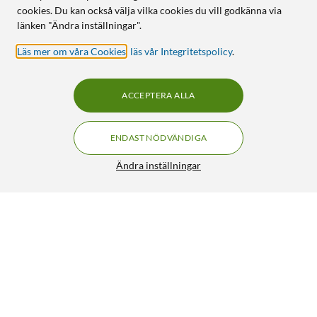
cookies. Du kan också välja vilka cookies du vill godkänna via
länken "Ändra inställningar".
Läs mer om våra Cookies
,
läs vår Integritetspolicy
.
ACCEPTERA ALLA
ENDAST NÖDVÄNDIGA
Ändra inställningar
Linocell Förvaringsnät till bilen
49:-
4/5
HÄMTA