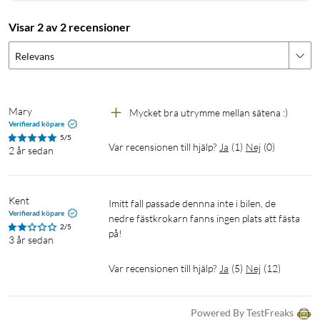
Visar 2 av 2 recensioner
Relevans
Mary
Mycket bra utrymme mellan sätena :)
Verifierad köpare
5/5
Var recensionen till hjälp?
Ja
(
1
)
Nej
(
0
)
2 år sedan
Kent
Imitt fall passade dennna inte i bilen, de 
Verifierad köpare
nedre fästkrokarn fanns ingen plats att fästa 
2/5
på!
3 år sedan
Var recensionen till hjälp?
Ja
(
5
)
Nej
(
12
)
Powered By TestFreaks