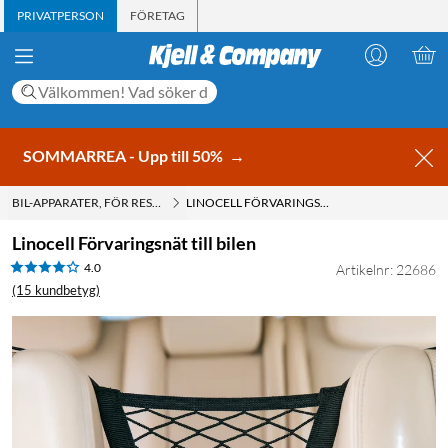
PRIVATPERSON
FÖRETAG
SOMMARREA - Upp till 50%
→
BIL-APPARATER, FÖR RESAN
LINOCELL FÖRVARINGSNÄT TILL BILEN
Linocell Förvaringsnät till bilen
4.0
Artikelnr: 22686
(15 kundbetyg)