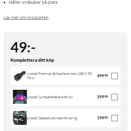
Håller småsaker på plats
Läs mer om produkten
49
:
-
Komplettera ditt köp
Linocell Premium Billaddare med USB-C PD
499
90
95 W
299
90
Linocell Surfplattehållare för bil
199
90
Linocell Sätesskydd med förvaring