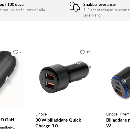
öp i 100 dagar
Snabba leveranser
em! Även fri retur i alla
1-2 arbetsdagar leverans
lagervaror
9
135
Linocell
Linocell Pre
 PD GaN
30 W billaddare Quick
Billaddare
Charge 3.0
W
kundbetyg)