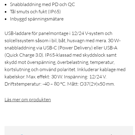
Snabbladdning med PD och QC
Tål smuts och fukt (IP65)
Inbyggd spänningsmätare
USB-laddare för panelmontage i 12/24 V-system och
solcellssystem såsom i bil, båt, husvagn med mera. 30 W-
snabbladdning via USB-C (Power Delivery) eller USB-A
(Quick Charge 3.0). IP65-klassad med skyddslock samt
skydd mot överspänning, överbelastning, temperatur,
kortslutning och omvänd polaritet. Inkluderar kablage med
kabelskor. Max. effekt: 30 W. Inspänning: 12/24 V.
Driftstemperatur: -40 – 80 °C. Mått: Ø37(29)x50 mm.
Läs mer om produkten