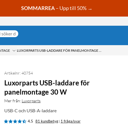
SOMMARREA
– Upp till 50% →
NTAGE
LUXORPARTS USB-LADDARE FÖR PANELMONTAGE 30 W
Artikelnr: 40754
Luxorparts USB-laddare för
panelmontage 30 W
Mer från:
Luxorparts
USB-C och USB-A-laddare
4.5
81 kundbetyg
1 fråga/svar
|