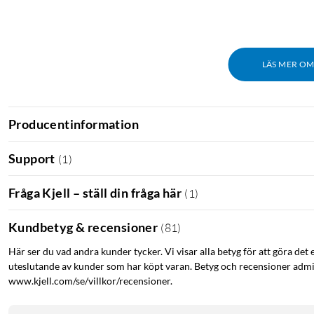
LÄS MER O
Producentinformation
Support
(
1
)
Fråga Kjell – ställ din fråga här
(
1
)
Kundbetyg & recensioner
(
81
)
Här ser du vad andra kunder tycker. Vi visar alla betyg för att göra det 
uteslutande av kunder som har köpt varan. Betyg och recensioner admin
www.kjell.com/se/villkor/recensioner.