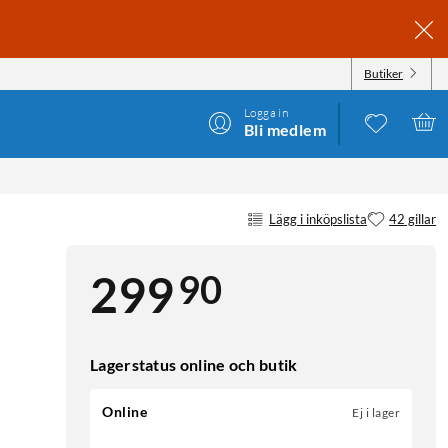
Butiker
Logga in
Bli medlem
Lägg i inköpslista
42 gillar
90
299
Lagerstatus online och butik
Online
Ej i lager