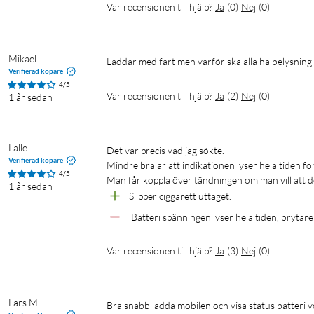
Var recensionen till hjälp?
Ja
(
0
)
Nej
(
0
)
Mikael
Laddar med fart men varför ska alla ha belysning
Verifierad köpare
4/5
Var recensionen till hjälp?
Ja
(
2
)
Nej
(
0
)
1 år sedan
Lalle
Det var precis vad jag sökte.

Verifierad köpare
Mindre bra är att indikationen lyser hela tiden för
4/5
1 år sedan
Slipper ciggarett uttaget.
 Batteri spänningen lyser hela tiden, brytar
Var recensionen till hjälp?
Ja
(
3
)
Nej
(
0
)
Lars M
Bra snabb ladda mobilen och visa status batteri vo