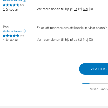
Verifierad köpare
5/5
Var recensionen till hjälp?
Ja
(
2
)
Nej
(
0
)
1 år sedan
Pop
Enkel att montera och att koppla in, visar spän
Verifierad köpare
5/5
Var recensionen till hjälp?
Ja
(
1
)
Nej
(
0
)
1 år sedan
VISA FLER 
Visar 5 av 3