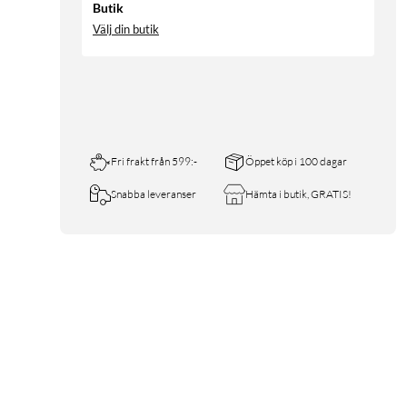
Butik
Välj din butik
Fri frakt från 599:-
Öppet köp i 100 dagar
Snabba leveranser
Hämta i butik, GRATIS!