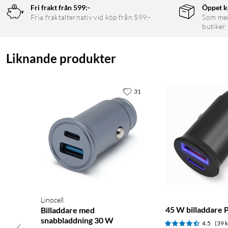
Fri frakt från 599:-
Öppet k
Fria fraktalternativ vid köp från 599:-
Som medl
butiker
Liknande produkter
31
Linocell
45 W billaddare
Billaddare med
snabbladdning 30 W
4.5
(39 