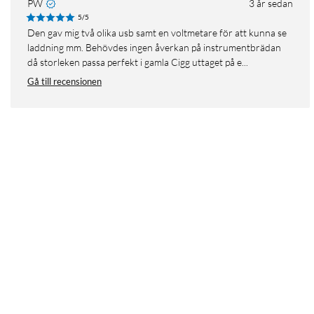
PW
3 år sedan
5/5
Den gav mig två olika usb samt en voltmetare för att kunna se
laddning mm. Behövdes ingen åverkan på instrumentbrädan
då storleken passa perfekt i gamla Cigg uttaget på e...
Gå till recensionen