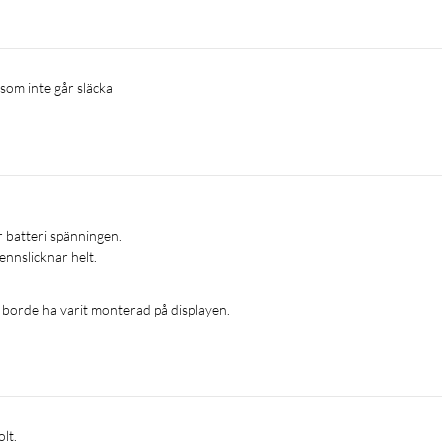
 som inte går släcka
 batteri spänningen.

e borde ha varit monterad på displayen.
lt.