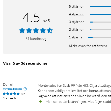
5 stjärnor
4.5
4 stjärnor
av 5
3 stjärnor
2 stjärnor
1 stjärna
81
kundbetyg
Klicka ovan för att filtrera
Visar 5 av 36 recensioner
Daniel
Monterades i en Saab 99 från -83. Cigarettuttaget hade gett upp och monterade denna Istället. 

Verifierad köpare
Känns som väldigt bra kvalitet och bonus att man k
5/5
Jag valde att inte använda silikon locket då den sitt
1 år sedan
Man ser batterispänningen, Medföljer slad