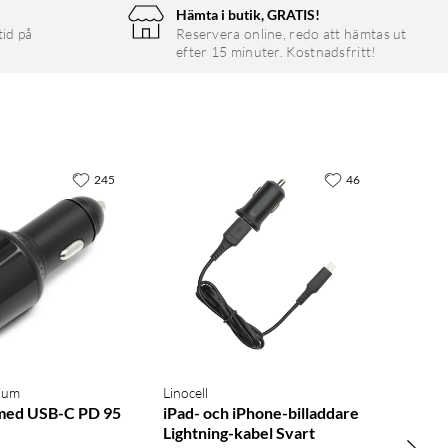
Hämta i butik, GRATIS!
tid på
Reservera online, redo att hämtas ut
efter 15 minuter. Kostnadsfritt!
245
46
mium
Linocell
 med USB-C PD 95
iPad- och iPhone-billaddare
Lightning-kabel Svart