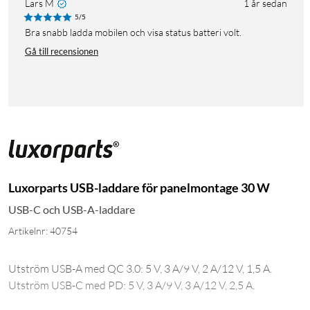
Lars M
1 år sedan
5/5
Bra snabb ladda mobilen och visa status batteri volt.
Gå till recensionen
Luxorparts USB-laddare för panelmontage 30 W
USB-C och USB-A-laddare
Artikelnr: 40754
Utström USB-A med QC 3.0: 5 V, 3 A/9 V, 2 A/12 V, 1,5 A.
Utström USB-C med PD: 5 V, 3 A/9 V, 3 A/12 V, 2,5 A.