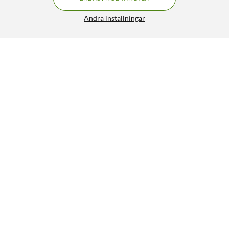
Ändra inställningar
Innerhörn för kabelkanal 20x10 mm
79:90
4.5/5
HÄMTA
LÄGG I VARUKORGEN
Liknande produkter
120
79