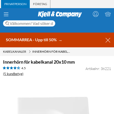
PRIVATPERSON
FÖRETAG
SOMMARREA - Upp till 50%
→
KABELKANALER
INNERHÖRN FÖR KABELKANAL 20X10 MM
Innerhörn för kabelkanal 20x10 mm
4.5
Artikelnr: 36221
(5 kundbetyg)