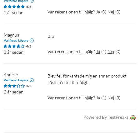
Verifierad köpare
5/5
Var recensionen till hjälp?
Ja
(
0
)
Nej
(
0
)
1 år sedan
Magnus
bra
Verifierad köpare
4/5
Var recensionen till hjälp?
Ja
(
1
)
Nej
(
0
)
3 år sedan
Annelie
Blev fel, förväntade mig en annan produkt. 
Verifierad köpare
Läste på lite för dåligt. 
3/5
2 år sedan
Var recensionen till hjälp?
Ja
(
1
)
Nej
(
3
)
Powered By TestFreaks