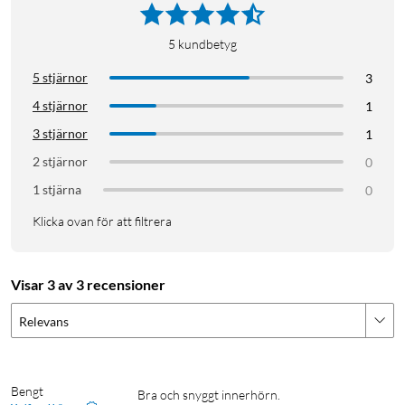
5
kundbetyg
5 stjärnor
3
4 stjärnor
1
3 stjärnor
1
2 stjärnor
0
1 stjärna
0
Klicka ovan för att filtrera
Visar 3 av 3 recensioner
Relevans
Bengt
Bra och snyggt innerhörn.