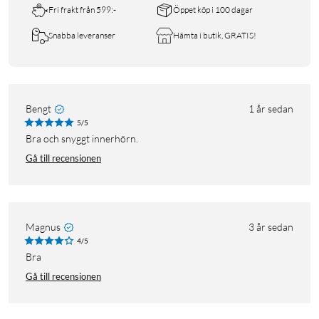
Fri frakt från 599:-
Öppet köp i 100 dagar
Snabba leveranser
Hämta i butik, GRATIS!
Bengt
1 år sedan
5/5
Bra och snyggt innerhörn.
Gå till recensionen
Magnus
3 år sedan
4/5
bra
Gå till recensionen