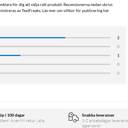
enklare för dig att välja rätt produkt. Recensionerna nedan skrivs
istreras av TestFreaks. Läs mer om villkor för publicering här
2
0
1
0
0
öp i 100 dagar
Snabba leveranser
em! Även fri retur i alla
1-2 arbetsdagar leverans
lagervaror