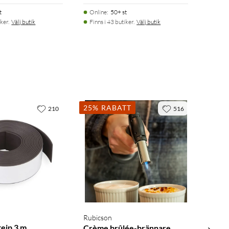
t
Online
:
50+ st
ker.
Välj butik
Finns i 43 butiker.
Välj butik
25% RABATT
210
516
Rubicson
tejp 3 m
Crème brûlée-brännare