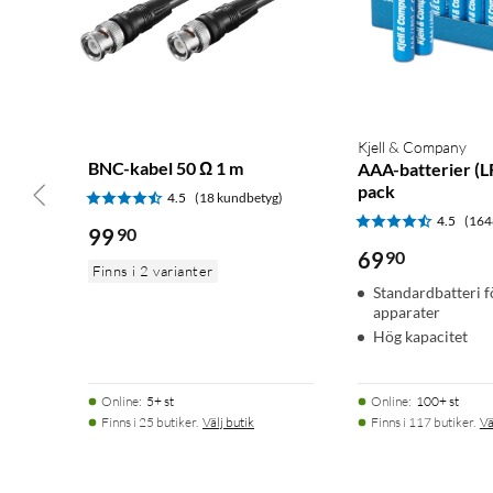
Kjell & Company
BNC-kabel 50 Ω 1 m
AAA-batterier (L
pack
4.5
(18 kundbetyg)
4.5
(164
99
90
69
90
Finns i 2 varianter
Standardbatteri 
apparater
Hög kapacitet
Online
:
5+ st
Online
:
100+ st
Finns i 25 butiker.
Välj butik
Finns i 117 butiker.
Vä