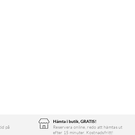
Hämta i butik, GRATIS!
tid på
Reservera online, redo att hämtas ut
efter 15 minuter. Kostnadsfritt!