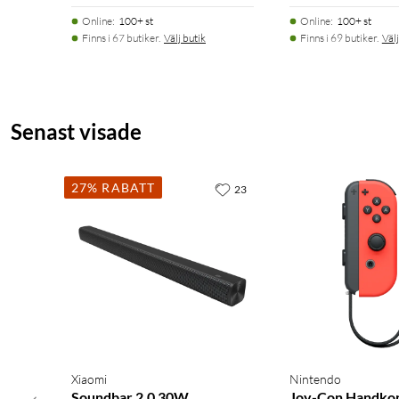
Online
:
100+ st
Online
:
100+ st
Finns i 67 butiker.
Välj butik
Finns i 69 butiker.
Välj
Senast visade
27% RABATT
23
Xiaomi
Nintendo
Soundbar 2.0 30W
Joy-Con Handkon