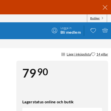
Butiker
Logga in
Bli medlem
Lägg i inköpslista
14 gillar
90
79
Lagerstatus online och butik