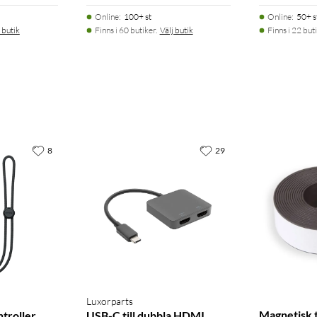
Online
:
100+ st
Online
:
50+ s
 butik
Finns i 60 butiker.
Välj butik
Finns i 22 buti
8
29
Luxorparts
Magnetisk 
troller
USB-C till dubbla HDMI