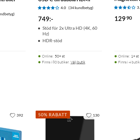
3
4.0
(34 kundbetyg)
undbetyg)
129
90
749
:
-
Stöd för 2x Ultra HD (4K, 60
Hz)
HDR-stöd
Online
:
50+ st
Online
:
1+ st
Finns i 80 butiker.
Välj butik
Finns i 4 butik
50% RABATT
392
130