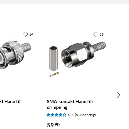
19
19
t Hane för
SMA-kontakt Hane för
crimpning
4.0
(5 kundbetyg)
59
90