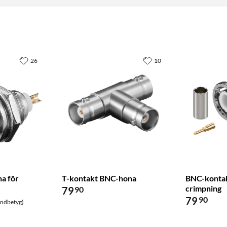
26
10
a för
T-kontakt BNC-hona
BNC-kontak
crimpning
79
90
79
90
undbetyg)