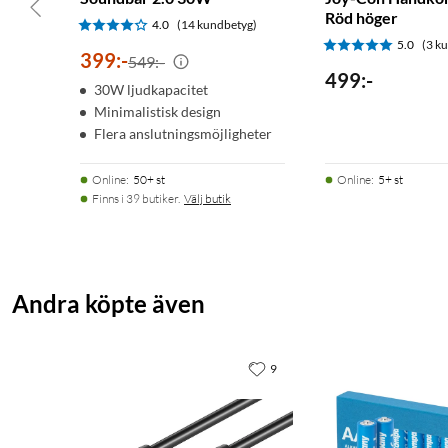
Röd höger
4.0
(14 kundbetyg)
5.0
(3 k
399
:
-
549:-
499
:
-
30W ljudkapacitet
Minimalistisk design
Flera anslutningsmöjligheter
Online
:
50+ st
Online
:
5+ st
Finns i 39 butiker.
Välj butik
Andra köpte även
9