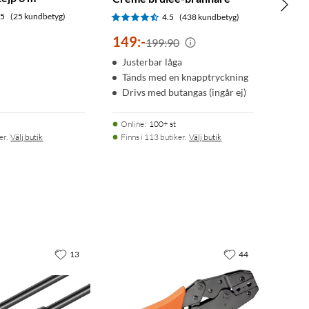
.5
(25 kundbetyg)
4.5
(438 kundbetyg)
149
:
-
199:90
Justerbar låga
Tänds med en knapptryckning
Drivs med butangas (ingår ej)
Online
:
100+ st
er.
Välj butik
Finns i 113 butiker.
Välj butik
13
44