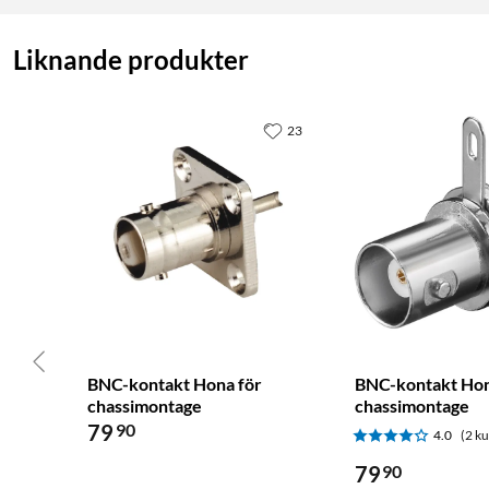
Liknande produkter
23
BNC-kontakt Hona för
BNC-kontakt Hon
chassimontage
chassimontage
79
90
4.0
(2 k
79
90