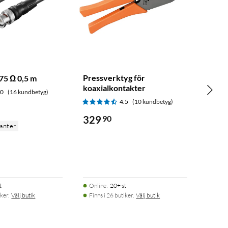
Pressverktyg för
75 Ω 0,5 m
koaxialkontakter
.0
(16 kundbetyg)
4.5
(10 kundbetyg)
329
90
ianter
t
Online
:
20+ st
ker.
Välj butik
Finns i 26 butiker.
Välj butik