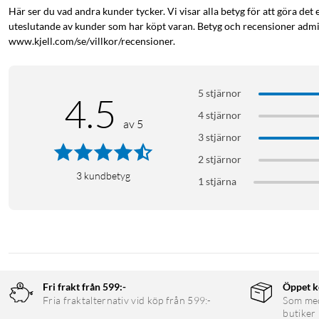
Här ser du vad andra kunder tycker. Vi visar alla betyg för att göra det 
uteslutande av kunder som har köpt varan. Betyg och recensioner admin
www.kjell.com/se/villkor/recensioner.
5 stjärnor
4.5
4 stjärnor
av 5
3 stjärnor
2 stjärnor
3
kundbetyg
1 stjärna
Fri frakt från 599:-
Öppet k
Fria fraktalternativ vid köp från 599:-
Som medl
butiker