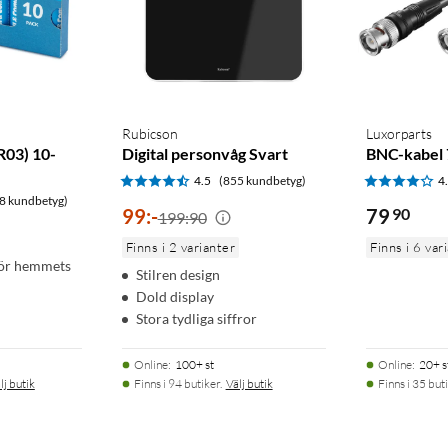
Rubicson
Luxorparts
R03) 10-
Digital personvåg Svart
BNC-kabel 
4.5
(855 kundbetyg)
4
8 kundbetyg)
99
:
-
79
90
199:90
Finns i 2 varianter
Finns i 6 var
för hemmets
Stilren design
Dold display
Stora tydliga siffror
Online
:
100+ st
Online
:
20+ s
lj butik
Finns i 94 butiker.
Välj butik
Finns i 35 buti