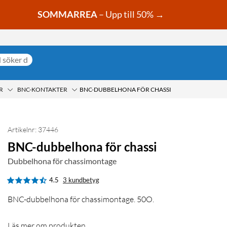
SOMMARREA
– Upp till 50% →
R
BNC-KONTAKTER
BNC-DUBBELHONA FÖR CHASSI
Artikelnr: 37446
BNC-dubbelhona för chassi
Dubbelhona för chassimontage
4.5
3 kundbetyg
BNC-dubbelhona för chassimontage. 50O.
Läs mer om produkten