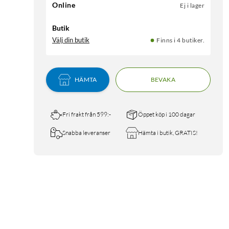
Online
Ej i lager
Butik
Välj din butik
Finns i 4 butiker.
HÄMTA
BEVAKA
Fri frakt från 599:-
Öppet köp i 100 dagar
Snabba leveranser
Hämta i butik, GRATIS!