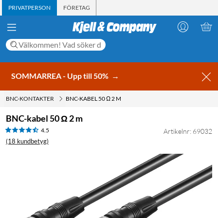
PRIVATPERSON
FÖRETAG
SOMMARREA - Upp till 50%
→
BNC-KONTAKTER
BNC-KABEL 50 Ω 2 M
BNC-kabel 50 Ω 2 m
4.5
Artikelnr: 69032
(18 kundbetyg)