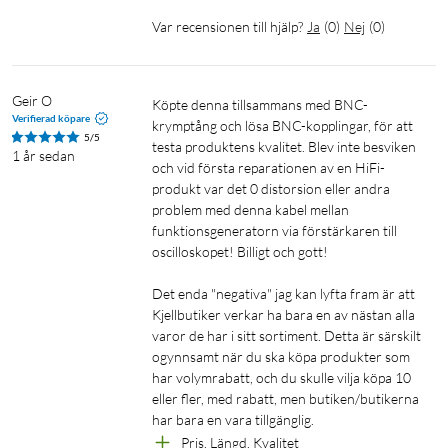
Var recensionen till hjälp?
Ja
(
0
)
Nej
(
0
)
Geir O
Köpte denna tillsammans med BNC-
Verifierad köpare
krymptång och lösa BNC-kopplingar, för att 
5/5
testa produktens kvalitet. Blev inte besviken 
1 år sedan
och vid första reparationen av en HiFi-
produkt var det 0 distorsion eller andra 
problem med denna kabel mellan 
funktionsgeneratorn via förstärkaren till 
oscilloskopet! Billigt och gott!

Det enda "negativa" jag kan lyfta fram är att 
Kjellbutiker verkar ha bara en av nästan alla 
varor de har i sitt sortiment. Detta är särskilt 
ogynnsamt när du ska köpa produkter som 
har volymrabatt, och du skulle vilja köpa 10 
eller fler, med rabatt, men butiken/butikerna 
har bara en vara tillgänglig.
Pris, Längd, Kvalitet