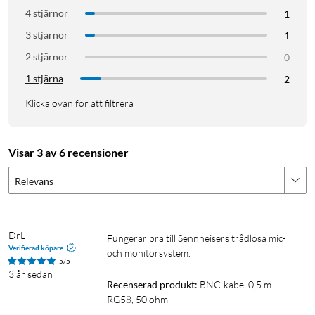
4 stjärnor
1
3 stjärnor
1
2 stjärnor
0
1 stjärna
2
Klicka ovan för att filtrera
Visar 3 av 6 recensioner
Relevans
DrL
Fungerar bra till Sennheisers trådlösa mic- 
Verifierad köpare
och monitorsystem.
5/5
3 år sedan
Recenserad produkt:
BNC-kabel 0,5 m 
RG58, 50 ohm