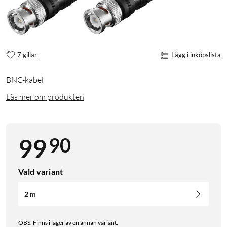
7 gillar
Lägg i inköpslista
BNC-kabel
Läs mer om produkten
90
99
Vald variant
2 m
OBS. Finns i lager av en annan variant.