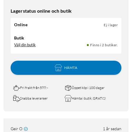
Lagerstatus online och butik
Online
Ej i lager
Butik
Välj din butik
Finns i 2 butiker.
HÄMTA
Fri frakt från 599:-
Öppet köp i 100 dagar
Snabba leveranser
Hämta i butik, GRATIS!
Geir O
1 år sedan