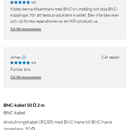
5/5
Köpte denna tillsammans med BNC-krymptång och lösa BNC-
kopplingar, för att testa produktens kvalitet. Blev inte besviken
och vid första reparationen av en HiFi-produkt va...
Gå till recensionen
Jonas
2 år sedan
5/5
Funkar bra.
Gå till recensionen
BNC-kabel 50 Ω 2 m
BNC-kabel
Anslutningskabel (RG58) med BNC-hane till BNC-hane.
Impedans: 50 Ω.