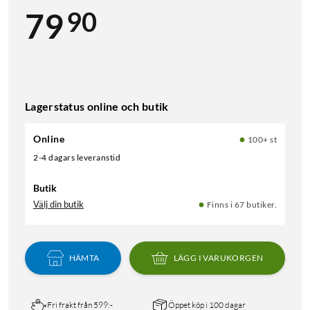
90
79
Lagerstatus online och butik
Online
100+ st
2-4 dagars leveranstid
Butik
Välj din butik
Finns i 67 butiker.
HÄMTA
LÄGG I VARUKORGEN
Fri frakt från 599:-
Öppet köp i 100 dagar