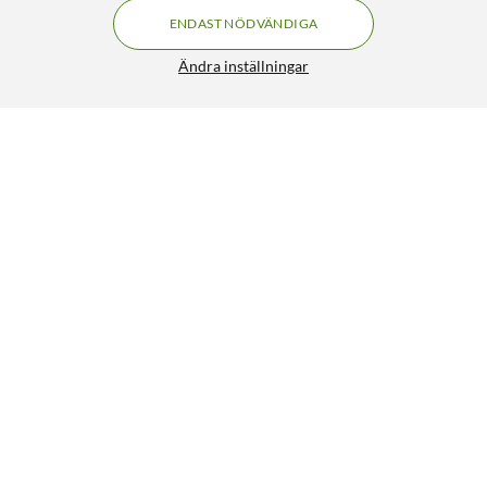
ENDAST NÖDVÄNDIGA
Ändra inställningar
BNC-kontakt Hona för chassimontage
79:90
HÄMTA
LÄGG I VARUKORGEN
Liknande produkter