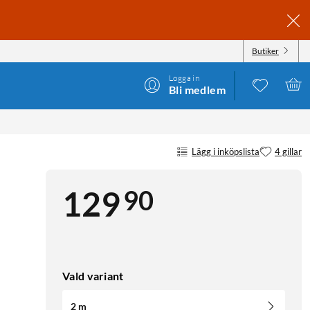
Butiker
Logga in
Bli medlem
Lägg i inköpslista
4 gillar
90
129
Vald variant
2 m