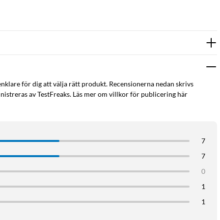
enklare för dig att välja rätt produkt. Recensionerna nedan skrivs
istreras av TestFreaks. Läs mer om villkor för publicering här
7
7
0
1
1