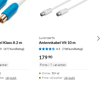
Luxorparts
l Klass A 2 m
Antennkabel Vit 10 m
.5
(477 kundbetyg)
4.5
(738 kundbetyg)
179
90
ianter
Finns i 7 varianter
t
Online
:
50+ st
ker.
Välj butik
Finns i 40 butiker.
Välj butik