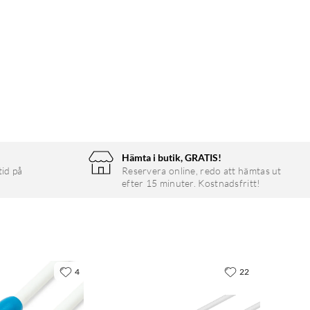
Hämta i butik, GRATIS!
tid på
Reservera online, redo att hämtas ut
efter 15 minuter. Kostnadsfritt!
4
22