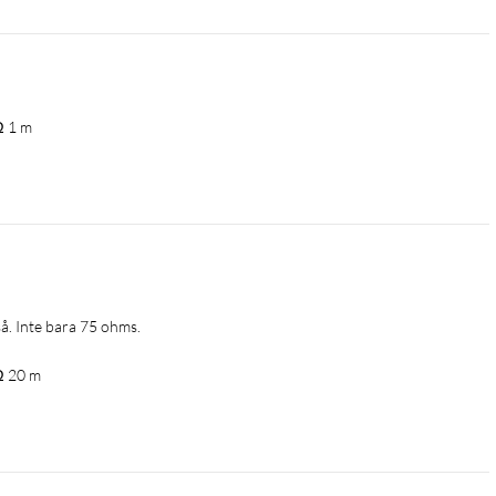
Ω 1 m
å. Inte bara 75 ohms.
Ω 20 m