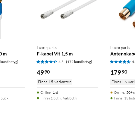
Luxorparts
Luxorparts
10 m
F-kabel Vit 1,5 m
Antennkabe
 kundbetyg)
4.5
(172 kundbetyg)
4
49
90
179
90
Finns i 5 varianter
Finns i 6 var
Online
:
1 st
Online
:
50+ s
 butik
Finns i 1 butik.
Välj butik
Finns i 13 buti