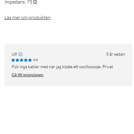
Impedans: 75 Ω.
Läs mer om produkten
Ulf
5 år sedan
5/5
Fick inga kablar med när jag köpte ett oscilloscope. Privat
Gå till recensionen