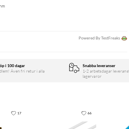
ohm
Powered By TestFreaks
öp i 100 dagar
Snabba leveranser
em! Även fri retur i alla
1-2 arbetsdagar leverans
lagervaror
17
66