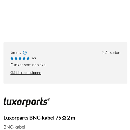
Jimmy
2 år sedan
5/5
Funkar som den ska.
Gå till recensionen
Luxorparts BNC-kabel 75 Ω 2 m
BNC-kabel