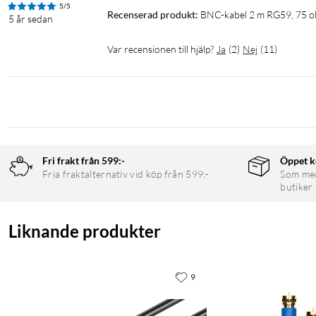
5/5
Recenserad produkt:
BNC-kabel 2 m RG59, 75 
5 år sedan
Var recensionen till hjälp?
Ja
(
2
)
Nej
(
11
)
Fri frakt från 599:-
Öppet k
Fria fraktalternativ vid köp från 599:-
Som medl
butiker
Liknande produkter
9