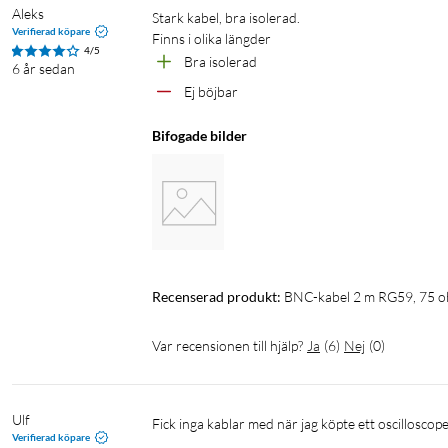
Aleks
Stark kabel, bra isolerad.

Verifierad köpare
Finns i olika längder
4/5
Bra isolerad
6 år sedan
Ej böjbar 
Bifogade bilder
Recenserad produkt:
BNC-kabel 2 m RG59, 75 
Var recensionen till hjälp?
Ja
(
6
)
Nej
(
0
)
Ulf
Fick inga kablar med när jag köpte ett oscilloscope
Verifierad köpare