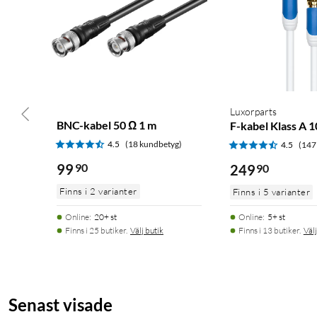
Luxorparts
BNC-kabel 50 Ω 1 m
F-kabel Klass A 
4.5
(18 kundbetyg)
4.5
(147
99
90
249
90
Finns i 2 varianter
Finns i 5 varianter
Online
:
20+ st
Online
:
5+ st
Finns i 25 butiker.
Välj butik
Finns i 13 butiker.
Välj
Senast visade