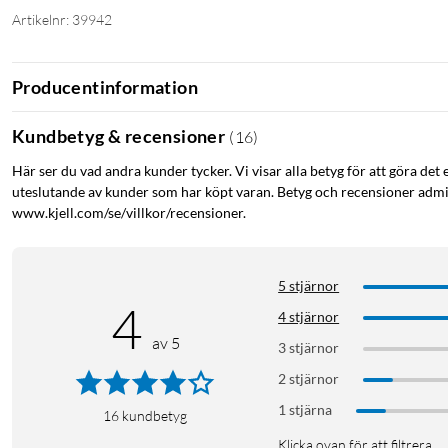
Artikelnr: 39942
Producentinformation
Kundbetyg & recensioner
(
16
)
Här ser du vad andra kunder tycker. Vi visar alla betyg för att göra det 
uteslutande av kunder som har köpt varan. Betyg och recensioner admin
www.kjell.com/se/villkor/recensioner.
5 stjärnor
4
4 stjärnor
av 5
3 stjärnor
2 stjärnor
1 stjärna
16
kundbetyg
Klicka ovan för att filtrera