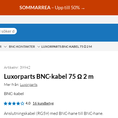
SOMMARREA
– Upp till 50% →
R
BNC-KONTAKTER
LUXORPARTS BNC-KABEL 75 Ω 2 M
Artikelnr: 39942
Luxorparts BNC-kabel 75 Ω 2 m
Mer från:
Luxorparts
BNC-kabel
4.0
16 kundbetyg
Anslutningskabel (RG59) med BNC-hane till BNC-hane.