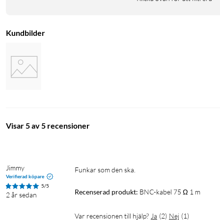
Kundbilder
Visar 5 av 5 recensioner
Jimmy
Funkar som den ska. 
Verifierad köpare
5/5
Recenserad produkt:
BNC-kabel 75 Ω 1 m
2 år sedan
Var recensionen till hjälp?
Ja
(
2
)
Nej
(
1
)