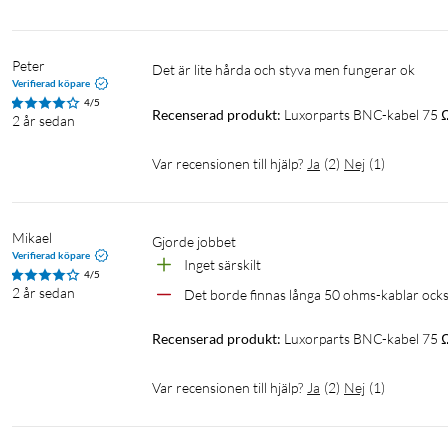
Peter
Det är lite hårda och styva men fungerar ok
Verifierad köpare
4/5
Recenserad produkt:
Luxorparts BNC-kabel 75 
2 år sedan
Var recensionen till hjälp?
Ja
(
2
)
Nej
(
1
)
Mikael
Gjorde jobbet
Verifierad köpare
Inget särskilt 
4/5
2 år sedan
Det borde finnas långa 50 ohms-kablar ocks
Recenserad produkt:
Luxorparts BNC-kabel 75 
Var recensionen till hjälp?
Ja
(
2
)
Nej
(
1
)