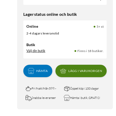
Lagerstatus online och butik
Online
5+ st
2-4 dagars leveranstid
Butik
Välj din butik
Finns i 18 butiker.
HÄMTA
LÄGG I VARUKORGEN
Fri frakt från 599:-
Öppet köp i 100 dagar
Snabba leveranser
Hämta i butik, GRATIS!