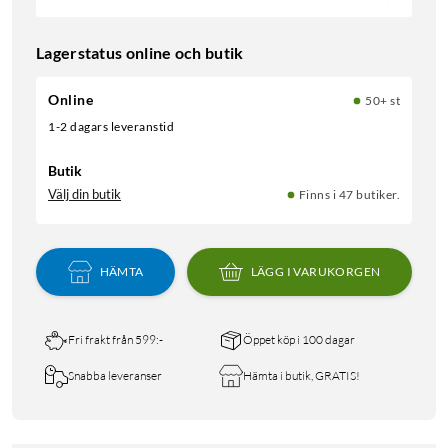
Lagerstatus online och butik
Online
50+ st
1-2 dagars leveranstid
Butik
Välj din butik
Finns i 47 butiker.
HÄMTA
LÄGG I VARUKORGEN
Fri frakt från 599:-
Öppet köp i 100 dagar
Snabba leveranser
Hämta i butik, GRATIS!