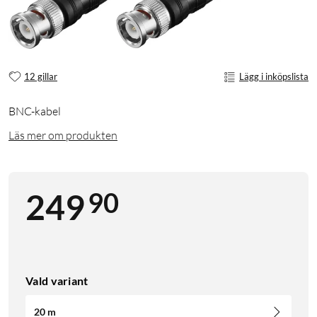
12 gillar
Lägg i inköpslista
BNC-kabel
Läs mer om produkten
90
249
Vald variant
20 m