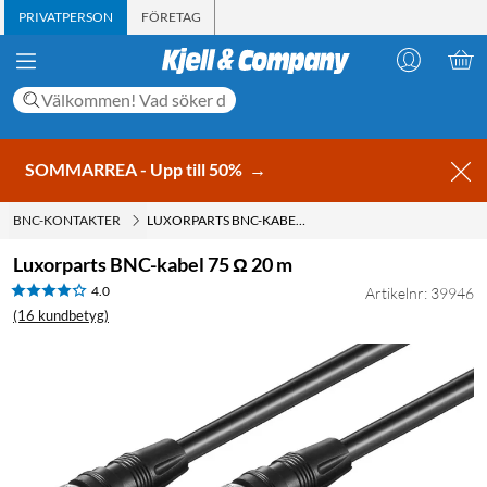
PRIVATPERSON
FÖRETAG
SOMMARREA - Upp till 50%
→
BNC-KONTAKTER
LUXORPARTS BNC-KABEL 75 Ω 20 M
Luxorparts BNC-kabel 75 Ω 20 m
4.0
Artikelnr: 39946
(16 kundbetyg)