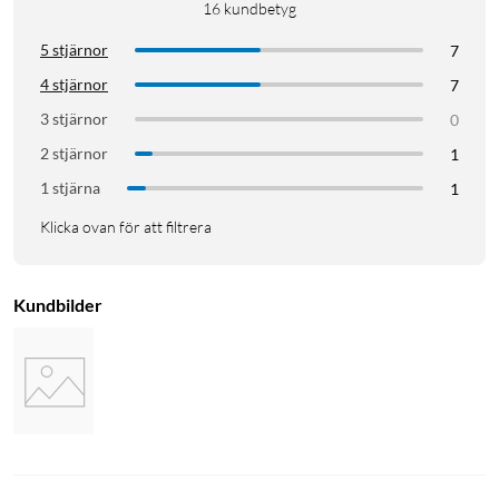
16
kundbetyg
5 stjärnor
7
4 stjärnor
7
3 stjärnor
0
2 stjärnor
1
1 stjärna
1
Klicka ovan för att filtrera
Kundbilder