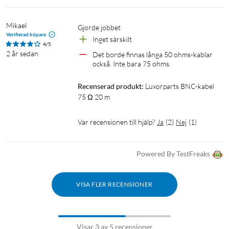
Mikael
Gjorde jobbet
Verifierad köpare
Inget särskilt 
4/5
2 år sedan
Det borde finnas långa 50 ohms-kablar 
också. Inte bara 75 ohms.
Recenserad produkt:
Luxorparts BNC-kabel 
75 Ω 20 m
Var recensionen till hjälp?
Ja
(
2
)
Nej
(
1
)
Powered By TestFreaks
VISA FLER RECENSIONER
Visar 3 av 5 recensioner