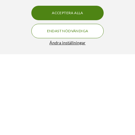
ACCEPTERA ALLA
ENDAST NÖDVÄNDIGA
Ändra inställningar
Luxorparts BNC-kabel 75 Ω 20 m
249:90
4/5
HÄMTA
LÄGG I VARUKORGEN