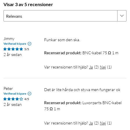
Visar 3 av 5 recensioner
Relevans
Jimmy
Funkar som den ska. 
Verifierad köpare
5/5
Recenserad produkt:
BNC-kabel 75 Ω 1 m
2 år sedan
Var recensionen till hjälp?
Ja
(
2
)
Nej
(
1
)
Peter
Det är lite hårda och styva men fungerar ok
Verifierad köpare
4/5
Recenserad produkt:
Luxorparts BNC-kabel 
2 år sedan
75 Ω 1 m
Var recensionen till hjälp?
Ja
(
2
)
Nej
(
1
)