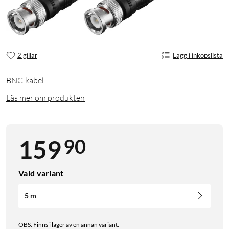
2 gillar
Lägg i inköpslista
BNC-kabel
Läs mer om produkten
90
159
Vald variant
5 m
OBS. Finns i lager av en annan variant.