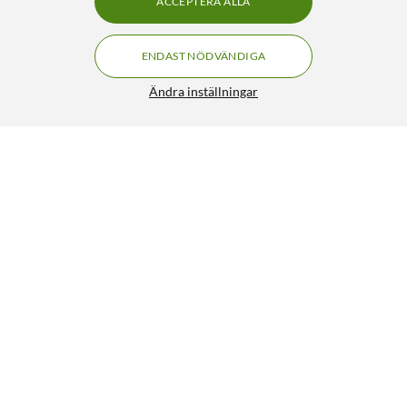
ACCEPTERA ALLA
ENDAST NÖDVÄNDIGA
Ändra inställningar
Luxorparts BNC-kabel 75 Ω 5 m
159:90
4/5
HÄMTA
Liknande produkter