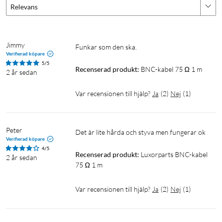
Relevans
Jimmy
Funkar som den ska. 
Verifierad köpare
5/5
Recenserad produkt:
BNC-kabel 75 Ω 1 m
2 år sedan
Var recensionen till hjälp?
Ja
(
2
)
Nej
(
1
)
Peter
Det är lite hårda och styva men fungerar ok
Verifierad köpare
4/5
Recenserad produkt:
Luxorparts BNC-kabel 
2 år sedan
75 Ω 1 m
Var recensionen till hjälp?
Ja
(
2
)
Nej
(
1
)