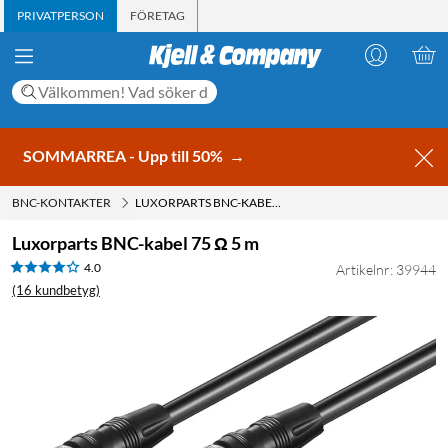
PRIVATPERSON
FÖRETAG
SOMMARREA - Upp till 50%
→
BNC-KONTAKTER
LUXORPARTS BNC-KABEL 75 Ω 5 M
Luxorparts BNC-kabel 75 Ω 5 m
4.0
Artikelnr: 39944
(16 kundbetyg)