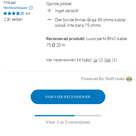
Mikael
Gjorde jobbet
Verifierad köpare
Inget särskilt 
4/5
2 år sedan
Det borde finnas långa 50 ohms-kablar 
också. Inte bara 75 ohms.
Recenserad produkt:
Luxorparts BNC-kabel 
75 Ω 20 m
Var recensionen till hjälp?
Ja
(
2
)
Nej
(
1
)
Powered By TestFreaks
VISA FLER RECENSIONER
Visar 3 av 5 recensioner