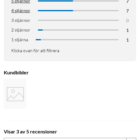
5 stjärnor
7
4 stjärnor
7
3 stjärnor
0
2 stjärnor
1
1 stjärna
1
Klicka ovan för att filtrera
Kundbilder
Visar 3 av 5 recensioner