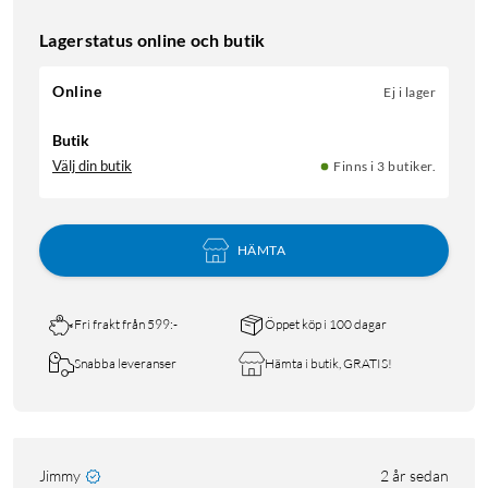
Lagerstatus online och butik
Online
Ej i lager
Butik
Välj din butik
Finns i 3 butiker.
HÄMTA
Fri frakt från 599:-
Öppet köp i 100 dagar
Snabba leveranser
Hämta i butik, GRATIS!
Jimmy
2 år sedan