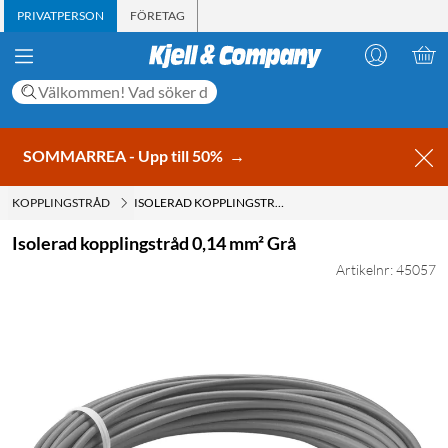
PRIVATPERSON
FÖRETAG
SOMMARREA - Upp till 50%
→
KOPPLINGSTRÅD
ISOLERAD KOPPLINGSTRÅD 0,14 MM² GRÅ
Isolerad kopplingstråd 0,14 mm² Grå
Artikelnr: 45057