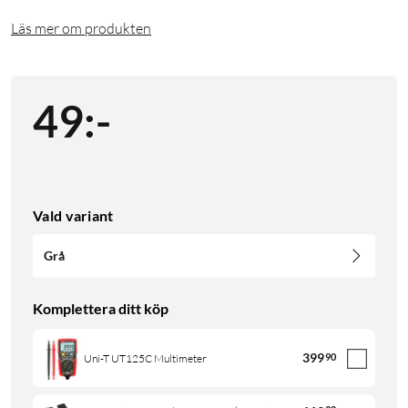
Läs mer om produkten
49
:
-
Vald variant
Grå
Komplettera ditt köp
399
90
Uni-T UT125C Multimeter