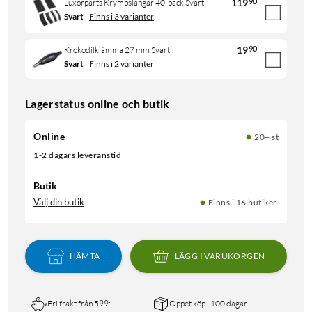
119
90
Luxorparts Krympslangar 40-pack Svart
Svart
Finns i 3 varianter
19
90
Krokodilklämma 27 mm Svart
Svart
Finns i 2 varianter
Lagerstatus online och butik
Online
20+ st
1-2 dagars leveranstid
Butik
Välj din butik
Finns i 16 butiker.
HÄMTA
LÄGG I VARUKORGEN
Fri frakt från 599:-
Öppet köp i 100 dagar