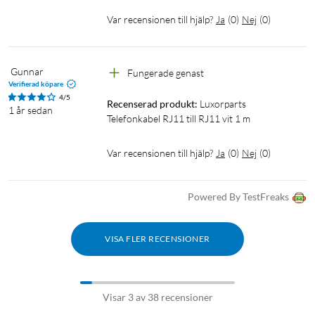
Var recensionen till hjälp?
Ja
(
0
)
Nej
(
0
)
 Gunnar
Fungerade genast
Verifierad köpare
4/5
Recenserad produkt:
Luxorparts 
1 år sedan
Telefonkabel RJ11 till RJ11 vit 1 m
Var recensionen till hjälp?
Ja
(
0
)
Nej
(
0
)
Powered By TestFreaks
VISA FLER RECENSIONER
Visar 3 av 38 recensioner