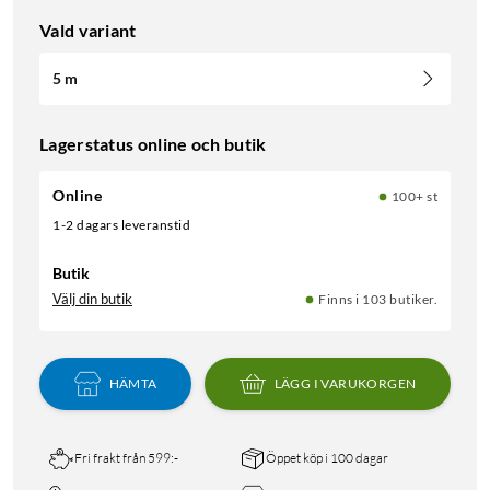
Vald variant
5 m
Lagerstatus online och butik
Online
100+ st
1-2 dagars leveranstid
Butik
Välj din butik
Finns i 103 butiker.
HÄMTA
LÄGG I VARUKORGEN
Fri frakt från 599:-
Öppet köp i 100 dagar