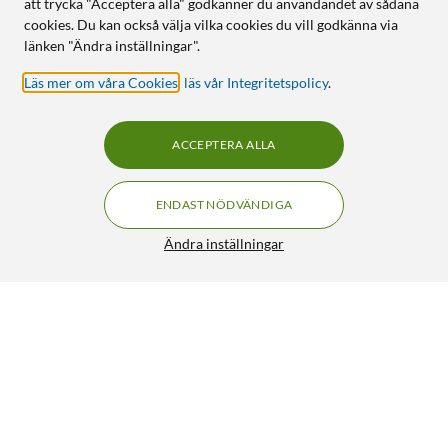
att trycka "Acceptera alla" godkänner du användandet av sådana
cookies. Du kan också välja vilka cookies du vill godkänna via
länken "Ändra inställningar".
Läs mer om våra Cookies
,
läs vår Integritetspolicy
.
ACCEPTERA ALLA
ENDAST NÖDVÄNDIGA
Ändra inställningar
Luxorparts Telefonkabel RJ11 till RJ11 vit 5 m
149:90
4.5/5
HÄMTA
LÄGG I VARUKORGEN