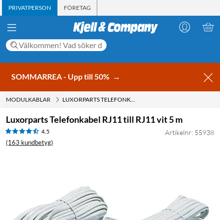
PRIVATPERSON
FÖRETAG
SOMMARREA - Upp till 50%
→
MODULKABLAR
LUXORPARTS TELEFONKABEL RJ11 TILL RJ11 VIT 5 M
Luxorparts Telefonkabel RJ11 till RJ11 vit 5 m
4.5
Artikelnr: 55938
(163 kundbetyg)