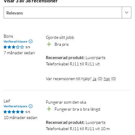
Visar 3 av 38 recensioner
Relevans
Bons
Gjorde sitt jobb
Verifierad köpare
Bra pris
3/5
7 månader sedan
Recenserad produkt:
Luxorparts 
Telefonkabel RJ11 till RJ11 vit
Var recensionen till hjälp?
Ja
(
0
)
Nej
(
0
)
Leif
Fungerar som den ska 
Verifierad köpare
Fungerar bra o bra längd
5/5
10 månader sedan
Recenserad produkt:
Luxorparts 
Telefonkabel RJ11 till RJ11 vit 10 m