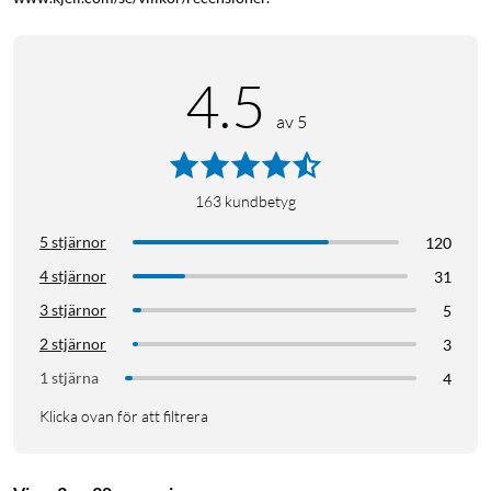
4.5
av 5
163
kundbetyg
5 stjärnor
120
4 stjärnor
31
3 stjärnor
5
2 stjärnor
3
1 stjärna
4
Klicka ovan för att filtrera