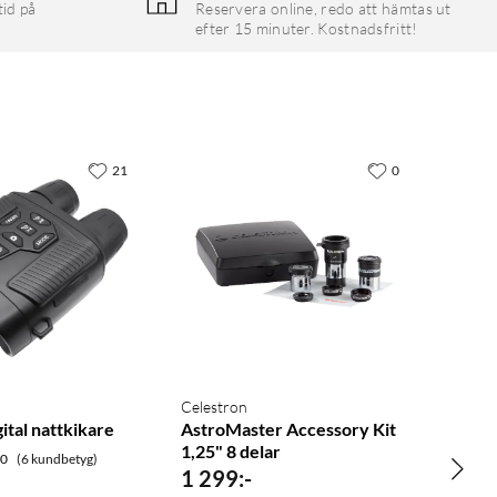
tid på
Reservera online, redo att hämtas ut
efter 15 minuter. Kostnadsfritt!
21
0
Celestron
ital nattkikare
AstroMaster Accessory Kit
1,25" 8 delar
.0
(6 kundbetyg)
1 299
:
-