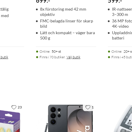
699
:
-
599
:
-
tålig
8x förstoring med 42 mm
IR-nattsee
objektiv
3–300 m
a med
FMC-belagda linser för skarp
36 MP foto
bild
4K-video
Lätt och kompakt – väger bara
Uppladdni
500 g
batteri
Online
:
50+ st
Online
:
20+ s
 butik
Finns i 70 butiker.
Välj butik
Finns i 45 buti
23
1