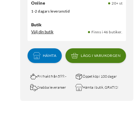
Online
20+ st
1-2 dagars leveranstid
Butik
Välj din butik
Finns i 46 butiker.
HÄMTA
LÄGG I VARUKORGEN
Fri frakt från 599:-
Öppet köp i 100 dagar
Snabba leveranser
Hämta i butik, GRATIS!