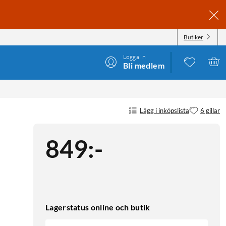
Butiker
Logga in
Bli medlem
Lägg i inköpslista
6 gillar
849
:
-
Lagerstatus online och butik