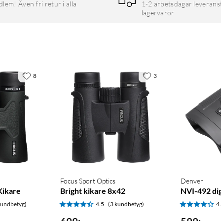
em! Även fri retur i alla
1-2 arbetsdagar leverans
lagervaror
8
3
Focus Sport Optics
Denver
Kikare
Bright kikare 8x42
NVI-492 dig
kundbetyg)
4.5
(3 kundbetyg)
4