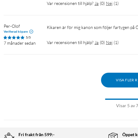
Var recensionen till hjälp?
Ja
(
0
)
Nej
(
1
)
Per-Olof
Kikaren är för mig kanon som följer fartygen på 
Verifierad köpare
5/5
Var recensionen till hjälp?
Ja
(
0
)
Nej
(
1
)
7 månader sedan
VISA FLER 
Visar 5 av 
Fri frakt från 599:-
Öppet k