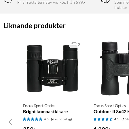
Fria fraktalternativ vid köp från 599:-
Som medl
butiker
Liknande produkter
3
Focus Sport Optics
Focus Sport Optics
Bright kompaktkikare
Outdoor II 8x42 
4.5
(6 kundbetyg)
4.5
(15 