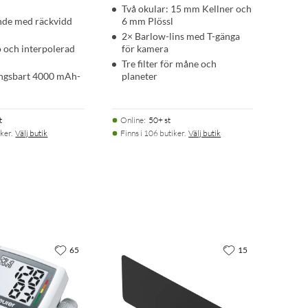
Två okular: 15 mm Kellner och
nde med räckvidd
6 mm Plössl
2× Barlow-lins med T-gänga
 och interpolerad
för kamera
Tre filter för måne och
ngsbart 4000 mAh-
planeter
t
Online
:
50+ st
ker.
Välj butik
Finns i 106 butiker.
Välj butik
65
15