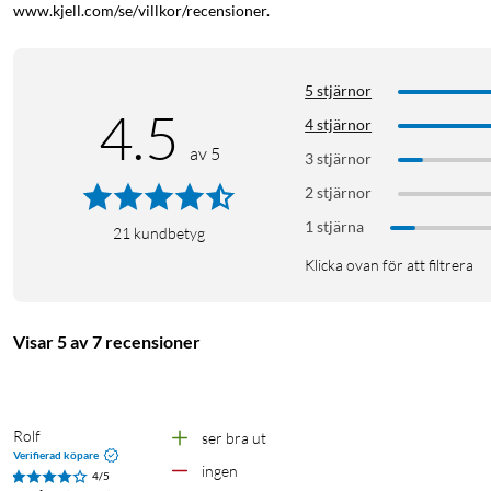
www.kjell.com/se/villkor/recensioner.
5 stjärnor
4.5
4 stjärnor
av 5
3 stjärnor
2 stjärnor
1 stjärna
21
kundbetyg
Klicka ovan för att filtrera
Visar 5 av 7 recensioner
Rolf
ser bra ut
Verifierad köpare
ingen
4/5