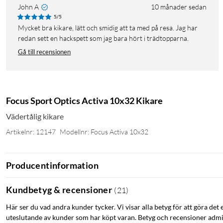
John A
10 månader sedan
5/5
Mycket bra kikare, lätt och smidig att ta med på resa. Jag har
redan sett en hackspett som jag bara hört i trädtopparna.
Gå till recensionen
Focus Sport Optics Activa 10x32 Kikare
Vädertålig kikare
Artikelnr: 12147
Modellnr: Focus Activa 10x32
Producentinformation
Kundbetyg & recensioner
(
21
)
Här ser du vad andra kunder tycker. Vi visar alla betyg för att göra det 
uteslutande av kunder som har köpt varan. Betyg och recensioner admin