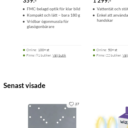
359
:
-
1 299
:
-
FMC-belagd optik för klar bild
Vattentät och stöt
Kompakt och lätt – bara 180 g
Enkel att använd
handskar
Vridbar ögonmussla för
glasögonbärare
Online
:
100+ st
Online
:
50+ st
Finns i 91 butiker.
Välj butik
Finns i 22 butiker.
Välj
Senast visade
27