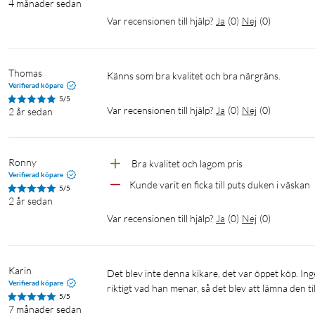
4 månader sedan
Var recensionen till hjälp?
Ja
(
0
)
Nej
(
0
)
Thomas
Känns som bra kvalitet och bra närgräns.
Verifierad köpare
5/5
Var recensionen till hjälp?
Ja
(
0
)
Nej
(
0
)
2 år sedan
Ronny
 Bra kvalitet och lagom pris
Verifierad köpare
Kunde varit en ficka till puts duken i väskan
5/5
2 år sedan
Var recensionen till hjälp?
Ja
(
0
)
Nej
(
0
)
Karin
Det blev inte denna kikare, det var öppet köp. Inget fel på själva kikare, men maken tyckte det var litet synfält. Vet inte 
Verifierad köpare
riktigt vad han menar, så det blev att lämna den til
5/5
7 månader sedan