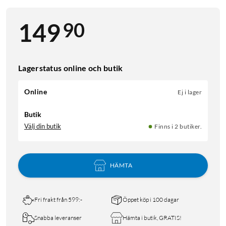
90
149
Lagerstatus online och butik
Online
Ej i lager
Butik
Välj din butik
Finns i 2 butiker.
HÄMTA
Fri frakt från 599:-
Öppet köp i 100 dagar
Snabba leveranser
Hämta i butik, GRATIS!