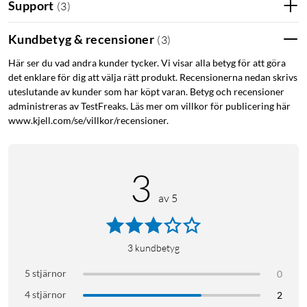
Support
(
3
)
Kundbetyg & recensioner
(
3
)
Här ser du vad andra kunder tycker. Vi visar alla betyg för att göra
det enklare för dig att välja rätt produkt. Recensionerna nedan skrivs
uteslutande av kunder som har köpt varan. Betyg och recensioner
administreras av TestFreaks. Läs mer om villkor för publicering här
www.kjell.com/se/villkor/recensioner.
3
av 5
3
kundbetyg
5 stjärnor
0
4 stjärnor
2