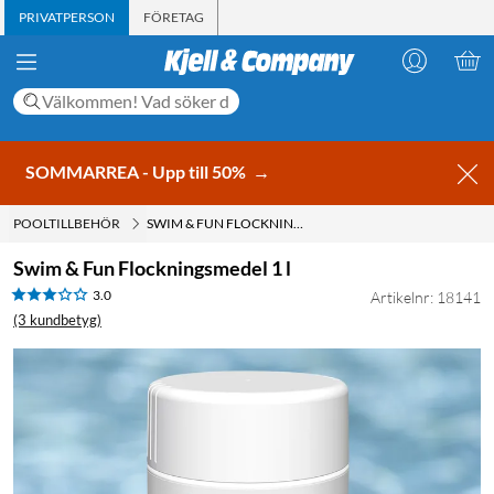
PRIVATPERSON
FÖRETAG
SOMMARREA - Upp till 50%
→
POOLTILLBEHÖR
SWIM & FUN FLOCKNINGSMEDEL 1 L
Swim & Fun Flockningsmedel 1 l
3.0
Artikelnr: 18141
(3 kundbetyg)