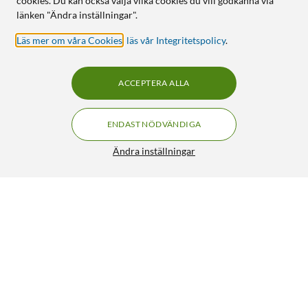
cookies. Du kan också välja vilka cookies du vill godkänna via
länken "Ändra inställningar".
Läs mer om våra Cookies
,
läs vår Integritetspolicy
.
ACCEPTERA ALLA
ENDAST NÖDVÄNDIGA
Ändra inställningar
Swim & Fun Flockningsmedel 1 l
149:90
3/5
HÄMTA