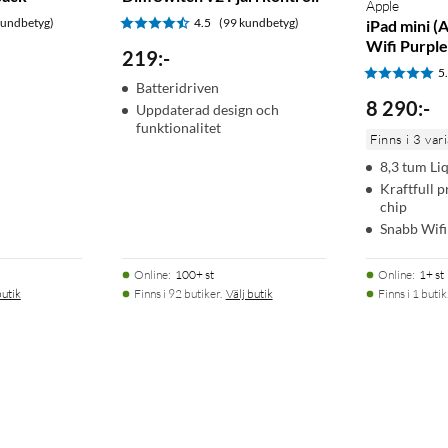
Apple
kundbetyg)
4.5
(99 kundbetyg)
iPad mini (
Wifi Purpl
219
:
-
5
Batteridriven
8 290
:
-
Uppdaterad design och
funktionalitet
Finns i 3 var
8,3 tum Li
Kraftfull 
chip
Snabb Wifi
Online
:
100+ st
Online
:
1+ st
butik
Finns i 92 butiker.
Välj butik
Finns i 1 butik