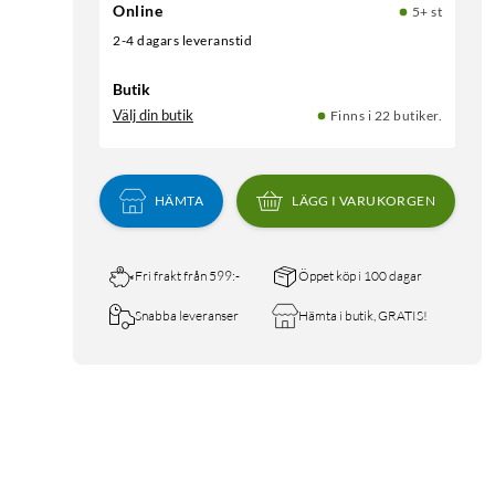
Online
5+ st
2-4 dagars leveranstid
Butik
Välj din butik
Finns i 22 butiker.
HÄMTA
LÄGG I VARUKORGEN
Fri frakt från 599:-
Öppet köp i 100 dagar
Snabba leveranser
Hämta i butik, GRATIS!