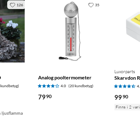
126
35
Luxorparts
D
Analog pooltermometer
Skarvdon R
 kundbetyg)
4.0
(20 kundbetyg)
4
79
90
99
90
Finns i 2 var
n ljusflamma