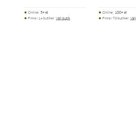
Online
:
5+ st
Online
:
100+ st
Finns i 14 butiker.
Välj butik
Finns i 93 butiker.
Välj