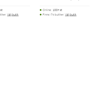
st
Online
:
100+ st
tiker.
Välj butik
Finns i 94 butiker.
Välj butik