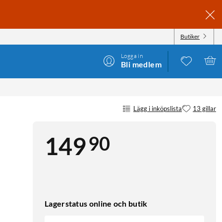
Butiker
Logga in
Bli medlem
Lägg i inköpslista
13 gillar
90
149
Lagerstatus online och butik