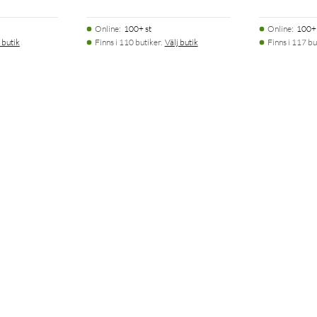
Online
:
100+ st
Online
:
100+ 
 butik
Finns i 110 butiker.
Välj butik
Finns i 117 bu