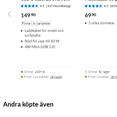
4.5
(3373 kundbetyg)
4.5
(83 
149
90
69
90
5 olika storlekar
Finns i 8 varianter
Laddkabel för mobil och
surfplatta
Stöd för upp till 60 W
480 Mb/s (USB 2.0)
Online
:
100+ st
Online
:
Ej i lager
Finns i 114 butiker.
Välj butik
Finns i 2 butiker.
Välj 
Andra köpte även