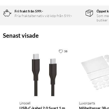
Fri frakt från 599:-
Öppet k
Fria fraktalternativ vid köp från 599:-
Som medl
butiker
Senast visade
38
Linocell
Luxorparts
USB-C-kabel 2.0 Svart 1 m
Möbeltassar 38-