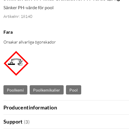
Sänker PH-värde för pool
Artikelnr: 18140
Fara
Orsakar allvarliga ögonskador
Poolkemi
Poolkemikalier
Pool
Producentinformation
Support
(
3
)