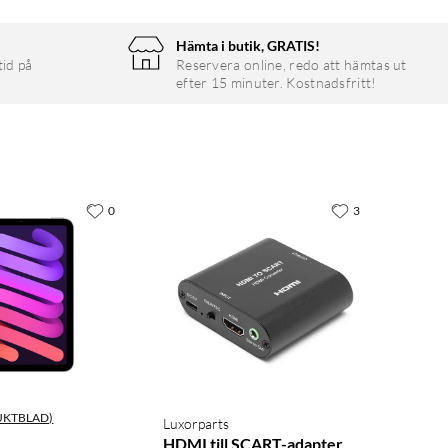
Hämta i butik, GRATIS!
tid på
Reservera online, redo att hämtas ut
efter 15 minuter. Kostnadsfritt!
0
3
UKTBLAD)
Luxorparts
HDMI till SCART-adapter