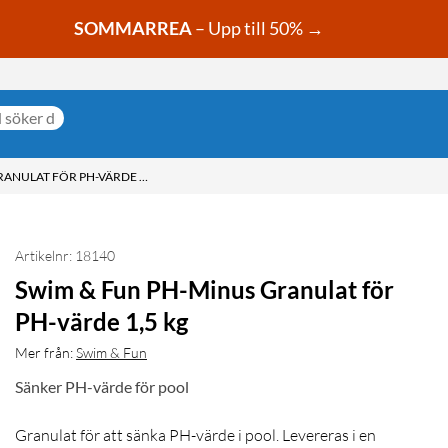
SOMMARREA
– Upp till 50% →
SWIM & FUN PH-MINUS GRANULAT FÖR PH-VÄRDE 1,5 KG
Artikelnr: 18140
Swim & Fun PH-Minus Granulat för
PH-värde 1,5 kg
Mer från:
Swim & Fun
Sänker PH-värde för pool
Granulat för att sänka PH-värde i pool. Levereras i en