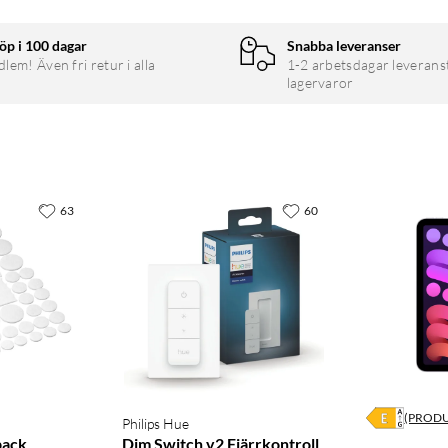
öp i 100 dagar
Snabba leveranser
em! Även fri retur i alla
1-2 arbetsdagar leverans
lagervaror
63
60
(PROD
Philips Hue
pack
Dim Switch v2 Fjärrkontroll