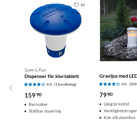
10
Swim & Fun
Gravljus med LE
Dispenser för klortablett
4.0
(209
4.0
(1 kundbetyg)
79
90
159
90
Lång brinntid
Barnsäker
Verklighetstroge
Ställbar dosering
Kan stå utomhus