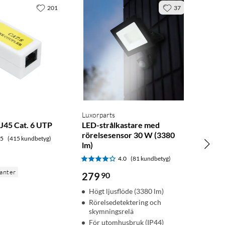
201
37
Luxorparts
J45 Cat. 6 UTP
LED-strålkastare med
rörelsesensor 30 W (3380
.5
(415 kundbetyg)
lm)
4.0
(81 kundbetyg)
ianter
279
90
Högt ljusflöde (3380 lm)
Rörelsedetektering och
skymningsrelä
För utomhusbruk (IP44)