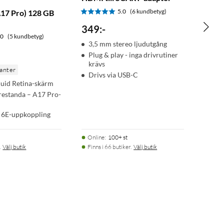
5.0
(6 kundbetyg)
A17 Pro) 128 GB
e
349
:
-
.0
(5 kundbetyg)
3,5 mm stereo ljudutgång
Plug & play - inga drivrutiner
krävs
ianter
Drivs via USB-C
quid Retina-skärm
prestanda – A17 Pro-
 6E-uppkoppling
Online
:
100+ st
.
Välj butik
Finns i 66 butiker.
Välj butik