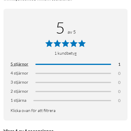
5
av 5
1
kundbetyg
5 stjärnor
1
4 stjärnor
0
3 stjärnor
0
2 stjärnor
0
1 stjärna
0
Klicka ovan för att filtrera
Visar 1 av 1 recensioner