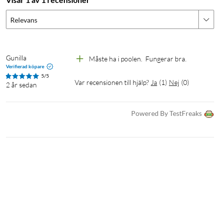
Relevans
Gunilla
Måste ha i poolen.  Fungerar bra.
Verifierad köpare
5/5
Var recensionen till hjälp?
Ja
(
1
)
Nej
(
0
)
2 år sedan
Powered By TestFreaks