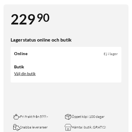
90
229
Lagerstatus online och butik
Online
Ej i lager
Butik
Välj din butik
Fri frakt från 599:-
Öppet köp i 100 dagar
Snabba leveranser
Hämta i butik, GRATIS!