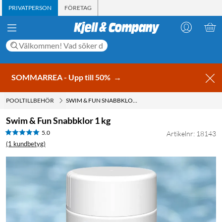
PRIVATPERSON
FÖRETAG
SOMMARREA - Upp till 50%
→
POOLTILLBEHÖR
SWIM & FUN SNABBKLOR 1 KG
Swim & Fun Snabbklor 1 kg
5.0
Artikelnr: 18143
(1 kundbetyg)