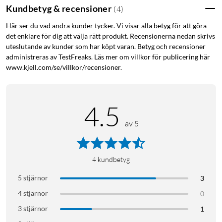
Kundbetyg & recensioner
(
4
)
Här ser du vad andra kunder tycker. Vi visar alla betyg för att göra
det enklare för dig att välja rätt produkt. Recensionerna nedan skrivs
uteslutande av kunder som har köpt varan. Betyg och recensioner
administreras av TestFreaks. Läs mer om villkor för publicering här
www.kjell.com/se/villkor/recensioner.
4.5
av 5
4
kundbetyg
5 stjärnor
3
4 stjärnor
0
3 stjärnor
1