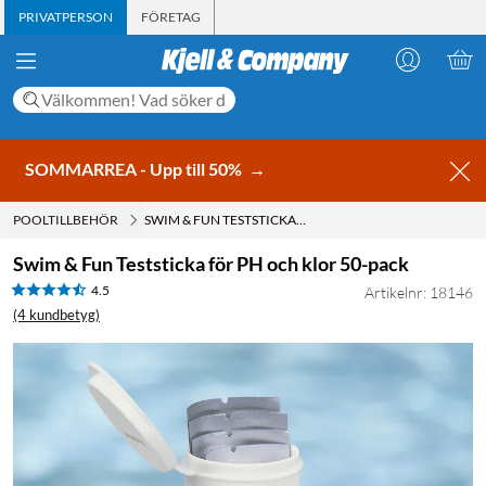
PRIVATPERSON
FÖRETAG
SOMMARREA - Upp till 50%
→
POOLTILLBEHÖR
SWIM & FUN TESTSTICKA FÖR PH OCH KLOR 50-PACK
Swim & Fun Teststicka för PH och klor 50-pack
4.5
Artikelnr: 18146
(4 kundbetyg)