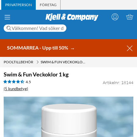
PRIVATPERSON
FÖRETAG
SOMMARREA - Upp till 50%
→
POOLTILLBEHÖR
SWIM & FUN VECKOKLOR 1 KG
Swim & Fun Veckoklor 1 kg
4.5
Artikelnr: 18144
(5 kundbetyg)