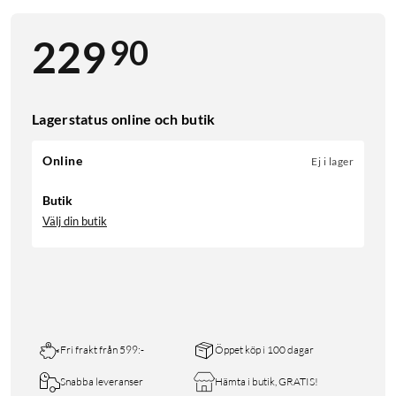
90
229
Lagerstatus online och butik
Online
Ej i lager
Butik
Välj din butik
Fri frakt från 599:-
Öppet köp i 100 dagar
Snabba leveranser
Hämta i butik, GRATIS!