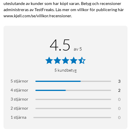
uteslutande av kunder som har köpt varan. Betyg och recensioner
administreras av TestFreaks. Läs mer om villkor för publicering här
www.kjell.com/se/villkor/recensioner.
4.5
av 5
5
kundbetyg
5 stjärnor
3
4 stjärnor
2
3 stjärnor
0
2 stjärnor
0
1 stjärna
0