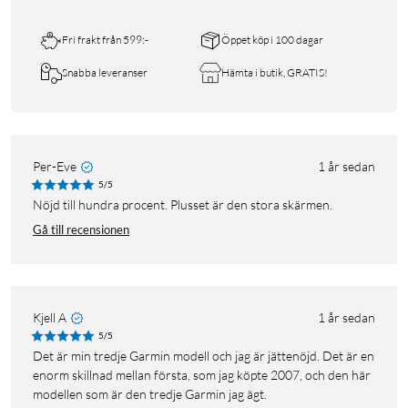
Fri frakt från 599:-
Öppet köp i 100 dagar
Snabba leveranser
Hämta i butik, GRATIS!
Per-Eve
1 år sedan
5/5
Nöjd till hundra procent. Plusset är den stora skärmen.
Gå till recensionen
Kjell A
1 år sedan
5/5
Det är min tredje Garmin modell och jag är jättenöjd. Det är en
enorm skillnad mellan första, som jag köpte 2007, och den här
modellen som är den tredje Garmin jag ägt.