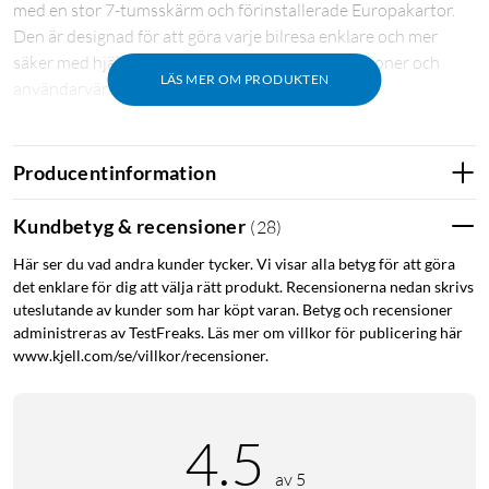
med en stor 7-tumsskärm och förinstallerade Europakartor.
Den är designad för att göra varje bilresa enklare och mer
säker med hjälp av avancerade navigeringsfunktioner och
LÄS MER OM PRODUKTEN
användarvänliga verktyg.
Stor och klar skärm
Producentinformation
Den stora 7-tumsskärmen ger en tydlig och detaljerad visning
av kartor och vägbeskrivningar. Den höga upplösningen och
Kundbetyg & recensioner
(
28
)
det användarvänliga gränssnittet gör det enkelt att följa
rutter och hitta din destination utan problem.
Här ser du vad andra kunder tycker. Vi visar alla betyg för att göra
det enklare för dig att välja rätt produkt. Recensionerna nedan skrivs
uteslutande av kunder som har köpt varan. Betyg och recensioner
Avancerade navigeringsfunktioner
administreras av TestFreaks. Läs mer om villkor för publicering här
Utrustad med funktioner som körfältsassistans,
www.kjell.com/se/villkor/recensioner.
verklighetstrogna korsningsvyer och röststyrning erbjuder
denna GPS-enhet exakt vägledning och hjälper dig att
navigera genom komplexa trafikmiljöer med lätthet.
4.5
av 5
Trafikinformation och varningar i realtid