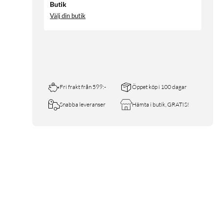
Butik
Välj din butik
Fri frakt från 599:-
Öppet köp i 100 dagar
Snabba leveranser
Hämta i butik, GRATIS!