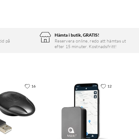
Hämta i butik, GRATIS!
tid på
Reservera online, redo att hämtas ut
efter 15 minuter. Kostnadsfritt!
16
12