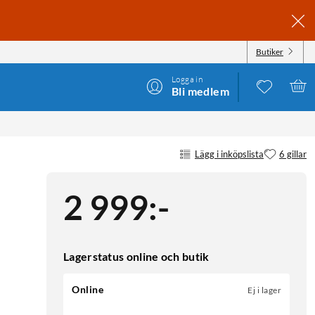
Butiker
Logga in
Bli medlem
Lägg i inköpslista
6 gillar
2 999
:
-
Lagerstatus online och butik
Online
Ej i lager