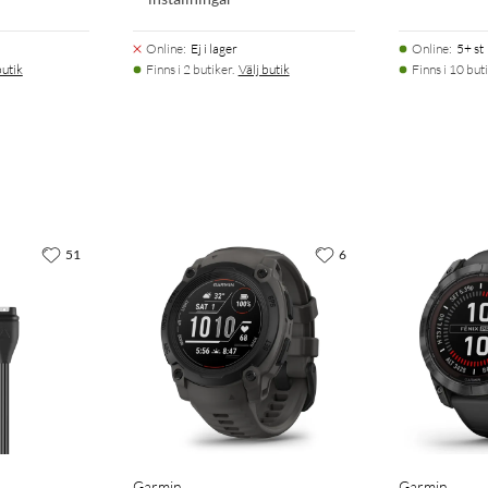
Online
:
Ej i lager
Online
:
5+ st
butik
Finns i 2 butiker.
Välj butik
Finns i 10 buti
gramvaruuppdateringar, molnlagring, reseplanering,
51
6
Garmin
Garmin