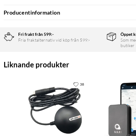
Producentinformation
Fri frakt från 599:-
Öppet k
Fria fraktalternativ vid köp från 599:-
Som medl
butiker
Liknande produkter
38
Funktioner
2,2" skärm med hög kontrast för användning i starkt sollju
Obegränsad batteritid vid användning i soliga förhållande
Multi-band GPS för extrem positionsnoggrannhet