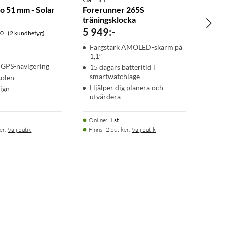
o 51 mm - Solar
Forerunner 265S
träningsklocka
5 949
:
-
.0
(2 kundbetyg)
Färgstark AMOLED-skärm på
1,1″
 GPS-navigering
15 dagars batteritid i
smartwatchläge
solen
Hjälper dig planera och
ign
utvärdera
Online
:
1 st
er.
Välj butik
Finns i 2 butiker.
Välj butik