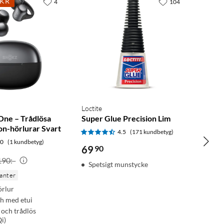
0KR
4
104
Loctite
ne – Trådlösa
Super Glue Precision Lim
on-hörlurar Svart
4.5
(171 kundbetyg)
.0
(1 kundbetyg)
69
90
190:-
Spetsigt munstycke
ianter
örlur
 h med etui
 och trådlös
Qi)