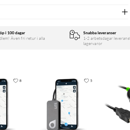
öp i 100 dagar
Snabba leveranser
em! Även fri retur i alla
1-2 arbetsdagar leverans
lagervaror
8
5
s
n på 75 000 lux