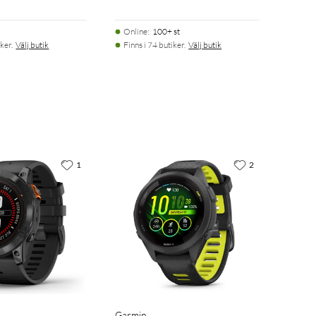
Online
:
100+ st
ker.
Välj butik
Finns i 74 butiker.
Välj butik
1
2
Garmin