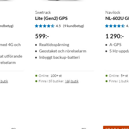
Swetrack
Navilock
Lite (Gen2) GPS
NL-602U G
undbetyg)
4.5
(9 kundbetyg)
4
599
:
-
1 290
:
-
 75 000 lux eller upp till 200 timmar utan solenergiladdning.
 med 4G och
Realtidsspårning
A-GPS
Geostaket och rörelselarm
5 Hz-uppd
lat utförande
Inbyggt backup-batteri
relselarm
Online
:
100+ st
Online
:
5+ st
 butik
Finns i 38 butiker.
Välj butik
Finns i 1 butik