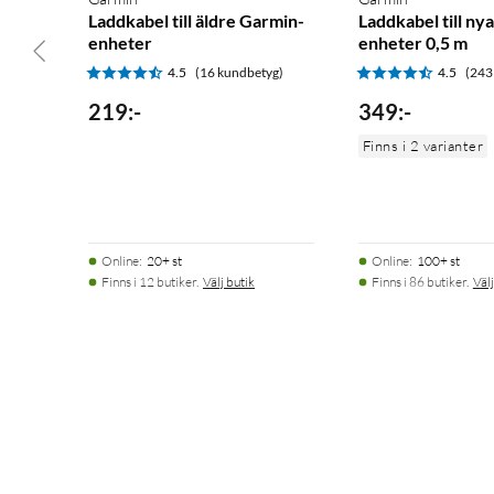
Laddkabel till äldre Garmin-
Laddkabel till ny
enheter
enheter 0,5 m
4.5
(16 kundbetyg)
4.5
(243
219
:
-
349
:
-
Finns i 2 varianter
Online
:
20+ st
Online
:
100+ st
Finns i 12 butiker.
Välj butik
Finns i 86 butiker.
Välj