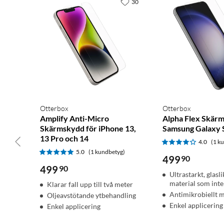
Multi-band GPS
30
Med multi-band GPS får du åtkomst till flera frekvenser som skick
positionsnoggrannheten.
Geocaching
Få automatiska cacheuppdateringar från Geocaching Live som inkl
Garmin Explore-appen överförs alla skatter till din profil på Ge
Otterbox
Otterbox
Amplify Anti-Micro
Alpha Flex Skärm
Skärmskydd för iPhone 13,
Samsung Galaxy 
13 Pro och 14
4.0
(1 k
5.0
(1 kundbetyg)
Digital kompass
499
90
499
90
Hitta rätt bäring med den digitala kompassen, som ger en exakt ku
Ultrastarkt, glasl
material som inte
Klarar fall upp till två meter
Antimikrobiellt m
Väder
Oljeavstötande ytbehandling
Enkel applicering
Enkel applicering
När du är ansluten till appen Garmin Explore får du väderprognos