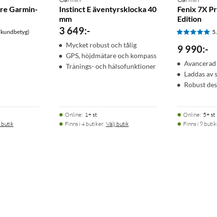
are Garmin-
Instinct E äventyrsklocka 40
Fenix 7X Pr
mm
Edition
3 649
:
-
 kundbetyg)
5
Mycket robust och tålig
9 990
:
-
GPS, höjdmätare och kompass
Avancerad
Tränings- och hälsofunktioner
Laddas av 
Robust des
Online
:
1+ st
Online
:
5+ st
 butik
Finns i 4 butiker.
Välj butik
Finns i 9 butik