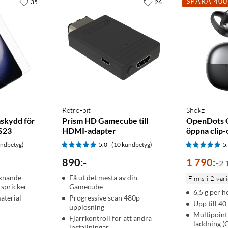
SPARA 40
35
26
as från navigeringssatelliter för att förbättra
uderar beskrivningar, loggar och tips. När du är ansluten till
ocaching.com.
Retro-bit
Shokz
skydd för
Prism HD Gamecube till
OpenDots O
S23
HDMI-adapter
öppna clip-
undbetyg)
5.0
(10 kundbetyg)
5
890
:
-
1 790
:
-
2 
rs även när du står stilla.
iknande
Få ut det mesta av din
Finns i 2 var
 spricker
Gamecube
6,5 g per h
aterial
Progressive scan 480p-
Upp till 40
upplösning
Multipoint
er i realtid så att du vet om förhållandena är på väg att
Fjärrkontroll för att ändra
laddning (
inställningar