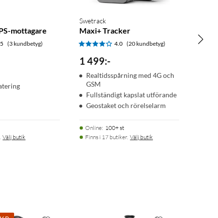
Swetrack
PS-mottagare
Maxi+ Tracker
.5
(3 kundbetyg)
4.0
(20 kundbetyg)
1 499
:
-
Realtidsspårning med 4G och
GSM
atering
Fullständigt kapslat utförande
Geostaket och rörelselarm
Online
:
100+ st
.
Välj butik
Finns i 17 butiker.
Välj butik