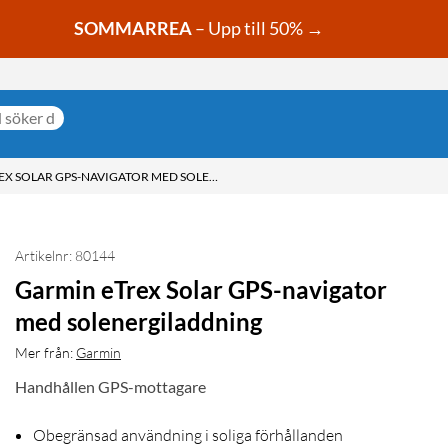
SOMMARREA
– Upp till 50% →
GARMIN ETREX SOLAR GPS-NAVIGATOR MED SOLENERGILADDNING
Artikelnr: 80144
Garmin eTrex Solar GPS-navigator
med solenergiladdning
Mer från:
Garmin
Handhållen GPS-mottagare
Obegränsad användning i soliga förhållanden