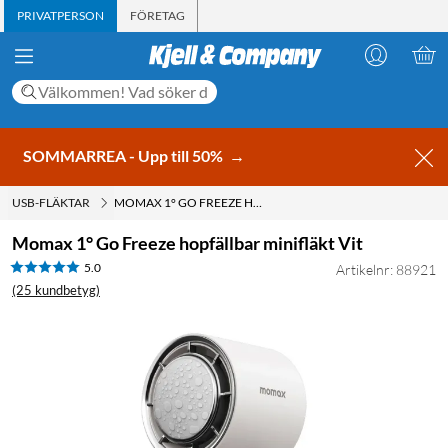
PRIVATPERSON
FÖRETAG
SOMMARREA - Upp till 50%
→
USB-FLÄKTAR
MOMAX 1° GO FREEZE HOPFÄLLBAR MINIFLÄKT VIT
Momax 1° Go Freeze hopfällbar minifläkt Vit
5.0
Artikelnr: 88921
(25 kundbetyg)