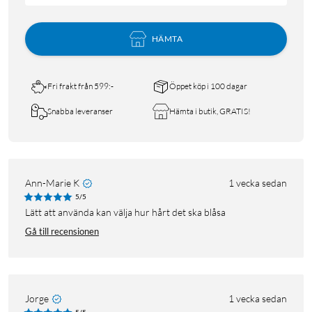
HÄMTA
Fri frakt från 599:-
Öppet köp i 100 dagar
Snabba leveranser
Hämta i butik, GRATIS!
Ann-Marie K
1 vecka sedan
5/5
Lätt att använda kan välja hur hårt det ska blåsa
Gå till recensionen
Jorge
1 vecka sedan