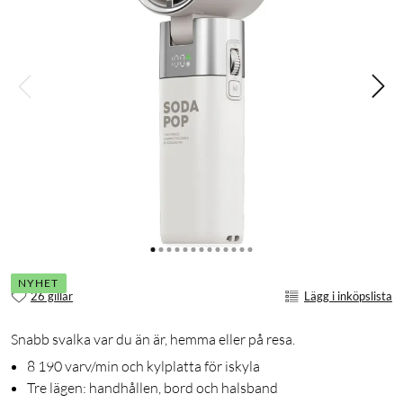
NYHET
26 gillar
Lägg i inköpslista
Snabb svalka var du än är, hemma eller på resa.
8 190 varv/min och kylplatta för iskyla
Tre lägen: handhållen, bord och halsband