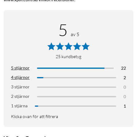
matlagningen.
Specifikationer
5
Motorvarvtal: upp till 8 190 varv/min
av 5
Hastighetsreglering: steglös, 1–100
Kylfunktion: halvledarkylplatta
Batterikapacitet: 3000 mAh (3,7 V)
25
kundbetyg
Drifttid: 2,5–12 h beroende på läge
Laddtid: 2,5 h
5 stjärnor
22
Laddingång: USB-C, 5 V (DC)
4 stjärnor
2
Mått: 50,8x57x181,3 mm
3 stjärnor
0
Vikt: 235 g
Material: ABS
2 stjärnor
0
1 stjärna
1
I förpackningen
Klicka ovan för att filtrera
1 × 1° Go Freeze fläkt
1 × USB-A till USB-C-kabel (0,5 m)
1 × halsband