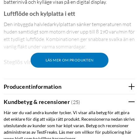
batterinivå och kylläge visas på en digital display.
Luftflöde och kylplatta i ett
Den inbyggda halvledarkylplattan sänker temperaturen mot
huden samtidigt som motorn driver upp till 8 190 varv/min för
ett tydligt luftflöde. Kombinationen ger snabbare svalka än en
vanlig fläkt under varma sommardagar.
LÄS MER OM PRODUKTEN
Steglös vindstyrka
Med rullknappen på sidan väljer du exakt vindstyrka i 100
steg, från en tyst nivå för natten till full effekt för värmeböljor.
Producentinformation
Den digitala displayen visar hastighet, batterinivå och om
kylplattan är aktiverad.
Kundbetyg & recensioner
(
25
)
Tre lägen för olika situationer
Här ser du vad andra kunder tycker. Vi visar alla betyg för att göra
det enklare för dig att välja rätt produkt. Recensionerna nedan skrivs
Vik ut fläkten till handhållet läge, ställ den på bordet eller häng
uteslutande av kunder som har köpt varan. Betyg och recensioner
den runt halsen med medföljande snöre när du behöver ha
administreras av TestFreaks. Läs mer om villkor för publicering här
händerna fria, till exempel på promenaden eller under
www.kjell.com/se/villkor/recensioner.