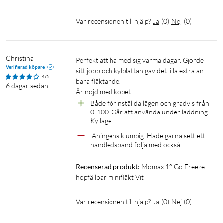
Var recensionen till hjälp?
Ja
(
0
)
Nej
(
0
)
Christina
Perfekt att ha med sig varma dagar. Gjorde 
Verifierad köpare
sitt jobb och kylplattan gav det lilla extra än 
4/5
bara fläktande.

6 dagar sedan
Är nöjd med köpet.
Både förinställda lägen och gradvis från 
0-100. Går att använda under laddning. 
Kylläge
 Aningens klumpig. Hade gärna sett ett 
handledsband följa med också.
Recenserad produkt:
Momax 1° Go Freeze 
hopfällbar minifläkt Vit
Var recensionen till hjälp?
Ja
(
0
)
Nej
(
0
)