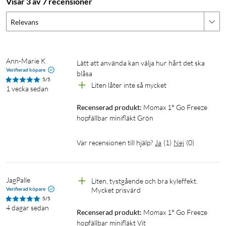
Visar 3 av 7 recensioner
1 × bruksanvisning och garantibevis
Relevans
Ann-Marie K
Lätt att använda kan välja hur hårt det ska 
Verifierad köpare
blåsa 
5/5
Liten låter inte så mycket
1 vecka sedan
Recenserad produkt:
Momax 1° Go Freeze 
hopfällbar minifläkt Grön
Var recensionen till hjälp?
Ja
(
1
)
Nej
(
0
)
JagPalle
Liten, tystgående och bra kyleffekt. 
Verifierad köpare
Mycket prisvärd
5/5
4 dagar sedan
Recenserad produkt:
Momax 1° Go Freeze 
hopfällbar minifläkt Vit