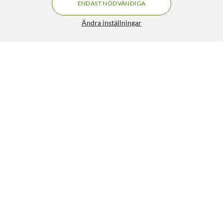
ENDAST NÖDVÄNDIGA
Ändra inställningar
Momax 1° Go Freeze hopfällbar minifläkt Vit
289:-
5/5
HÄMTA
Liknande produkter
NYHET
421
3