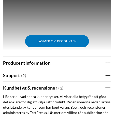
LÄS MER OM PRODUKTEN
Producentinformation
Support
(
2
)
Funktioner
Styr individuellt eller gruppera fler radiatortermostater
Kundbetyg & recensioner
(
3
)
för enkel kontroll över hela ditt hem
Förvärmningsfunktionen för att säkerställa att du har
Här ser du vad andra kunder tycker. Vi visar alla betyg för att göra
det enklare för dig att välja rätt produkt. Recensionerna nedan skrivs
rätt temperatur när du vill ha den
uteslutande av kunder som har köpt varan. Betyg och recensioner
Se aktuell temperatur direkt på enhetens LED-display
administreras av TestFreaks. Läs mer om villkor för publicering här