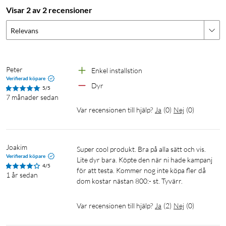
Visar 2 av 2 recensioner
Energiförbrukning: 1.2 W i aktivt läge
Omgivningstemperatur: 0 till 40 °C
Relevans
Maximal vattentemperatur: 90 °C
Säkerhetsklass: Typ 1
Peter
Enkel installstion
Spara el
Verifierad köpare
Dyr
5/5
7 månader sedan
Var recensionen till hjälp?
Ja
(
0
)
Nej
(
0
)
Joakim
Super cool produkt. Bra på alla sätt och vis. 
Verifierad köpare
Lite dyr bara. Köpte den när ni hade kampanj 
4/5
för att testa. Kommer nog inte köpa fler då 
1 år sedan
dom kostar nästan 800:- st. Tyvärr.
Var recensionen till hjälp?
Ja
(
2
)
Nej
(
0
)