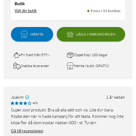
Butik
Välj din butik
Finns i 55 butiker.
HÄMTA
LÄGG I VARUKORGEN
Fri frakt från 599:-
Öppet köp i 100 dagar
Snabba leveranser
Hämta i butik, GRATIS!
Joakim
1 år sedan
4/5
Super cool produkt. Bra på alla sätt och vis. Lite dyr bara.
Köpte den när ni hade kampanj för att testa. Kommer nog inte
köpa fler då dom kostar nästan 800:- st. Tyvärr.
Gå till recensionen