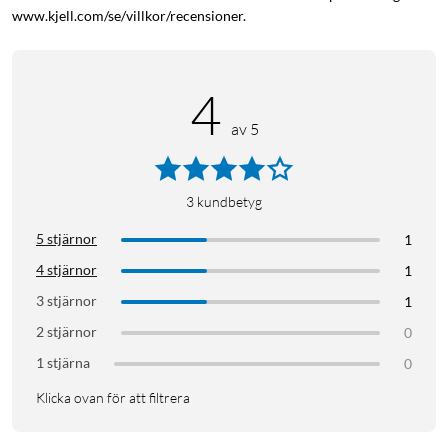
www.kjell.com/se/villkor/recensioner.
Adaptertyp
M30, RA, RAV, RAVL
4
av 5
Specifikationer
Gateway
Mått, gateway: 95x95x23 mm
3
kundbetyg
Effekt/Standby: <5 w><2 w>
Räckvidd: upp till 30 m
5 stjärnor
1
Arbetstemperatur: -10 °C till 55 °C
4 stjärnor
1
IP-klass: IP20
3 stjärnor
1
2 stjärnor
0
Termostat
1 stjärna
0
Reglering: PID
Ställdon: Elektromekaniskt
Klicka ovan för att filtrera
Ljudnivå: <30 dba>
Strömförsörjning: 2x 1.5 V AA batterier