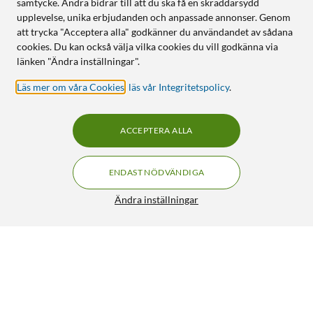
samtycke. Andra bidrar till att du ska få en skräddarsydd
upplevelse, unika erbjudanden och anpassade annonser. Genom
att trycka "Acceptera alla" godkänner du användandet av sådana
cookies. Du kan också välja vilka cookies du vill godkänna via
länken "Ändra inställningar".
Läs mer om våra Cookies
,
läs vår Integritetspolicy
.
ACCEPTERA ALLA
ENDAST NÖDVÄNDIGA
Ändra inställningar
Danfoss Ally Starter Pack Radiatortermostat
FRI FRAKT
4/5
1 899:-
HÄMTA
LÄGG I VARUKORGEN