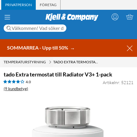
PRIVATPERSON
FÖRETAG
SOMMARREA - Upp till 50%
→
TEMPERATURSTYRNING
TADO EXTRA TERMOSTAT TILL RADIATOR V3+ 1-PACK
tado Extra termostat till Radiator V3+ 1-pack
4.0
Artikelnr: 52121
(9 kundbetyg)