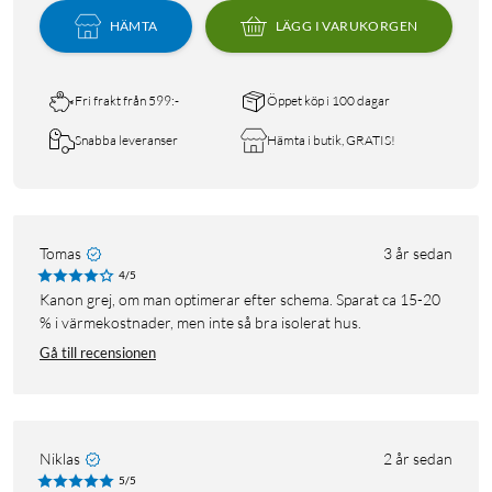
HÄMTA
LÄGG I VARUKORGEN
Fri frakt från 599:-
Öppet köp i 100 dagar
Snabba leveranser
Hämta i butik, GRATIS!
Tomas
3 år sedan
4/5
Kanon grej, om man optimerar efter schema. Sparat ca 15-20
% i värmekostnader, men inte så bra isolerat hus.
Gå till recensionen
Niklas
2 år sedan
5/5