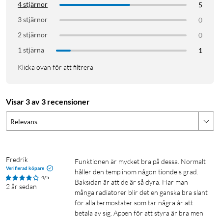
4 stjärnor
5
3 stjärnor
0
2 stjärnor
0
1 stjärna
1
Klicka ovan för att filtrera
Visar 3 av 3 recensioner
Relevans
Fredrik
Funktionen är mycket bra på dessa. Normalt 
Verifierad köpare
håller den temp inom någon tiondels grad. 
4/5
Baksidan är att de är så dyra. Har man 
2 år sedan
många radiatorer blir det en ganska bra slant 
för alla termostater som tar några år att 
betala av sig. Appen för att styra är bra men 