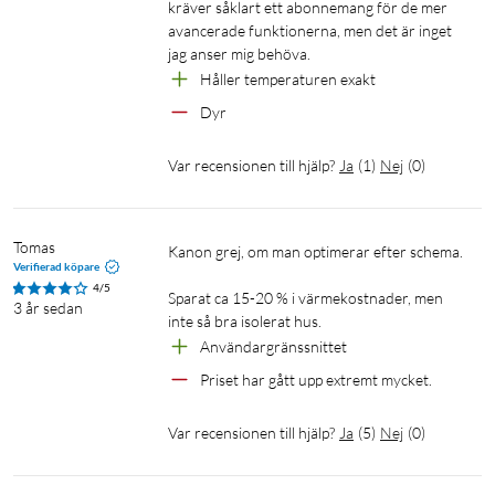
kräver såklart ett abonnemang för de mer 
avancerade funktionerna, men det är inget 
jag anser mig behöva.
Håller temperaturen exakt
Dyr
Var recensionen till hjälp?
Ja
(
1
)
Nej
(
0
)
Tomas
Kanon grej, om man optimerar efter schema.

Verifierad köpare
4/5
Sparat ca 15-20 % i värmekostnader, men 
3 år sedan
inte så bra isolerat hus.
Användargränssnittet
Priset har gått upp extremt mycket.
Var recensionen till hjälp?
Ja
(
5
)
Nej
(
0
)