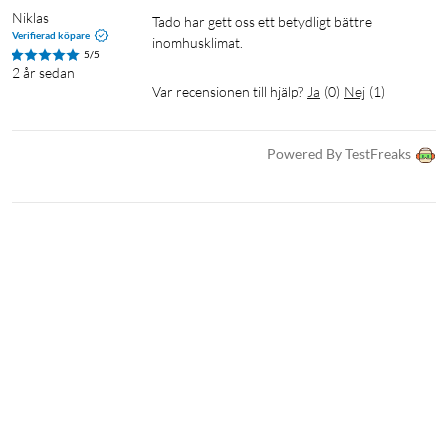
Niklas
Tado har gett oss ett betydligt bättre 
Verifierad köpare
inomhusklimat.
5/5
2 år sedan
Var recensionen till hjälp?
Ja
(
0
)
Nej
(
1
)
Powered By TestFreaks