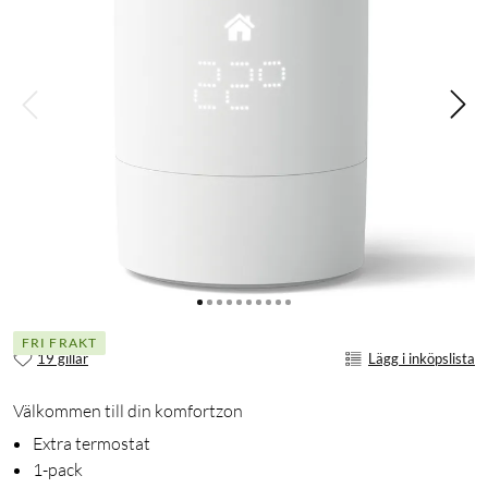
FRI FRAKT
19 gillar
Lägg i inköpslista
Välkommen till din komfortzon
Extra termostat
1-pack