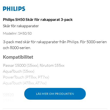
Philips SH50 Skär för rakapparat 3-pack
Skär för rakapparater
Modellnr: SH50/50
3-pack med skär för rakapparater från Philips. För 5000-serien
och 8000-serien.
Kompatibilitet
Passar S5000 (S5xxx), förutom S55xx
AquaTouch (S5xxx)
PowerTouch (PT8xx, PT7xx)
AquaTouch (AT8xx, AT7xx)
LÄS MER OM PRODUKTEN
S5520
S5310
S5420