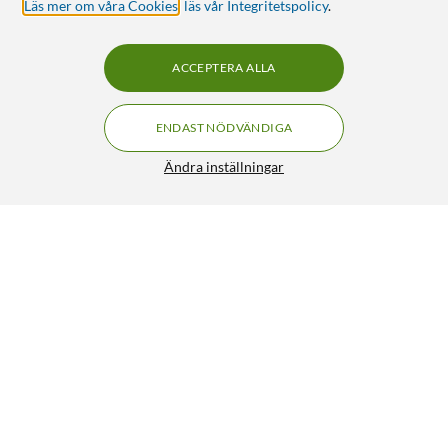
Läs mer om våra Cookies
,
läs vår Integritetspolicy
.
ACCEPTERA ALLA
ENDAST NÖDVÄNDIGA
Ändra inställningar
Philips SH50 Skär för rakapparat 3-pack
489:-
4.5/5
HÄMTA