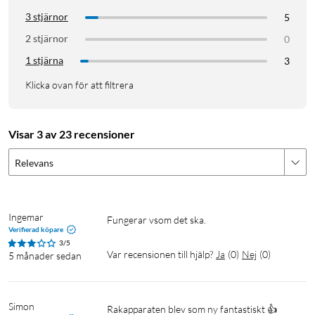
HQ7120
3 stjärnor
5
HQ8445
2 stjärnor
0
HQ8825
1 stjärna
3
HQ8830
HQ8845
Klicka ovan för att filtrera
HQ8850
HQ8865
HQ8870
Visar 3 av 23 recensioner
HQ8875
Relevans
HQ8880
HQ8885
HQ8890
HQ8893
Ingemar
Fungerar vsom det ska.
HQ8894
Verifierad köpare
3/5
HQ7180
Var recensionen till hjälp?
Ja
(
0
)
Nej
(
0
)
5 månader sedan
HQ7310
HQ7160
HQ7390
Simon
Rakapparaten blev som ny fantastiskt 👍