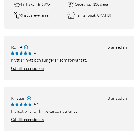
Fri frakt från 599:-
Öppet köp i 100 dagar
Snabba leveranser
Hämta i butik, GRATIS!
Rolf A
5 år sedan
5/5
Nytt är nytt och fungerar som förväntat.
Gå till recensionen
Kristian
3 år sedan
5/5
hyfsat pris för knivskarpa nya knivar
Gå till recensionen