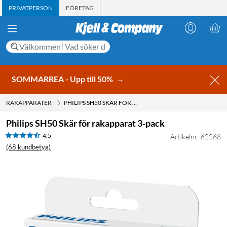
PRIVATPERSON
FÖRETAG
SOMMARREA - Upp till 50%
→
RAKAPPARATER
PHILIPS SH50 SKÄR FÖR RAKAPPARAT 3-PACK
Philips SH50 Skär för rakapparat 3-pack
4.5
Artikelnr: 62268
(68 kundbetyg)