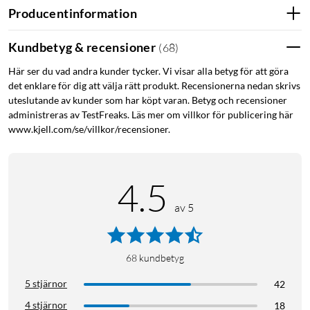
PT860
Producentinformation
S5400
PT876
Kundbetyg & recensioner
(
68
)
PT870
Här ser du vad andra kunder tycker. Vi visar alla betyg för att göra
PT723
det enklare för dig att välja rätt produkt. Recensionerna nedan skrivs
HQ8505
uteslutande av kunder som har köpt varan. Betyg och recensioner
HQ7380
administreras av TestFreaks. Läs mer om villkor för publicering här
AT890/20
www.kjell.com/se/villkor/recensioner.
PT720
PT860
HQ7890
4.5
HQ7165
HQ7360
av 5
HQ7363
HQ7310
HQ7340
68
kundbetyg
HQ7320
5 stjärnor
42
HQ7240
HQ7290
4 stjärnor
18