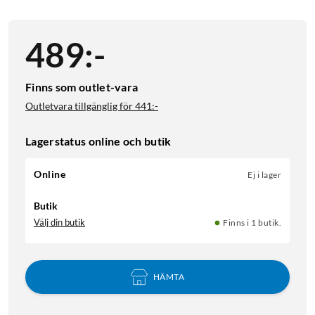
489
:
-
Finns som outlet-vara
Outletvara tillgänglig för
441:-
Lagerstatus online och butik
Online
Ej i lager
Butik
Välj din butik
Finns i 1 butik.
HÄMTA