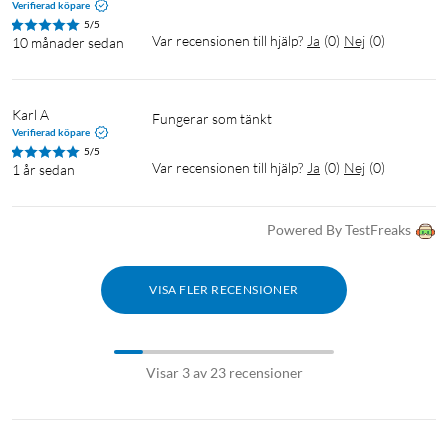
HQ7350
Verifierad köpare
PT715
5/5
Var recensionen till hjälp?
Ja
(
0
)
Nej
(
0
)
10 månader sedan
PT710
PT725
AT875
Karl A
Fungerar som tänkt
Verifierad köpare
5/5
Var recensionen till hjälp?
Ja
(
0
)
Nej
(
0
)
1 år sedan
Powered By TestFreaks
VISA FLER RECENSIONER
Visar 3 av 23 recensioner