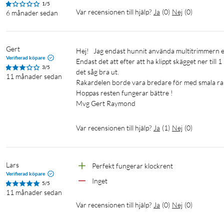
1/5
Bruksanvisning
Var recensionen till hjälp?
Ja
(
0
)
Nej
(
0
)
6 månader sedan
Multitrimmer
Hårtrimmer
Skäggtrimmer
Nästrimmer
Gert
Hej!   Jag endast hunnit använda multitrimmern en gång, men då fungerade den bra.

Verifierad köpare
Endast det att efter att ha klippt skägget ner til
3/5
det såg bra ut.

11 månader sedan
Rakardelen borde vara bredare för med smala raka
Hoppas resten fungerar bättre !

Mvg Gert Raymond 
Var recensionen till hjälp?
Ja
(
1
)
Nej
(
0
)
Lars
Perfekt fungerar klockrent
Verifierad köpare
Inget
5/5
11 månader sedan
Var recensionen till hjälp?
Ja
(
0
)
Nej
(
0
)