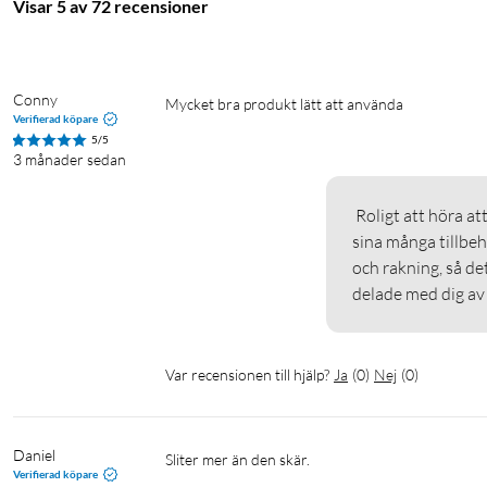
Batteritid: Upp till 60 minuter
Visar 5 av 72 recensioner
Laddtid: Cirka 2 timmar
Effekt: 5 W
Laddning: USB, 5 V DC 1 A (nätadapter 100–240 V AC och USB-A
Conny
Mycket bra produkt lätt att använda 
Display: –
Verifierad köpare
Rengöring: Trimmerhuvuden och kammar tas av och sköljs under
5/5
3 månader sedan
Mått (trimmer): 170x40x35 mm
Mått (väska): 200x165x70 mm
 Roligt att höra att du upplever den som mycket bra och lätt att använda. Med 
I förpackningen
sina många tillbehö
och rakning, så det
Multitrimmer
delade med dig av 
5 trimmerhuvuden (brett skärhuvud, precisionshuvud, mikrotri
9 distanskammar (1–16 mm)
1 vanlig kam
Var recensionen till hjälp?
Ja
(
0
)
Nej
(
0
)
Rengöringsborste
Smörjolja för skärbladen
Magnetisk USB-A-laddkabel
Daniel
USB-laddare (100–240 V AC)
Sliter mer än den skär.
Verifierad köpare
Förvaringsväska