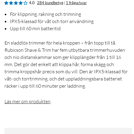
4.0
284 kundbetyg
1 fråga/svar
|
För klippning, rakning och trimning
IPX5-klassad för våt och torr användning
Upp till 60 min batteritid
En sladdlös trimmer för hela kroppen – från topp till tå.
Rubicson Shave & Trim har fem utbytbara trimmerhuvuden
och nio distanskammar som ger klipplängder från 1 till 16
mm. Det gör det enkelt att klippa hår, forma skägg och
trimma kroppshår precis som du vill. Den är IPX5-klassad för
våt- och torrtrimning, och det uppladdningsbara batteriet
räcker i upp till 60 minuter per laddning.
Läs mer om produkten