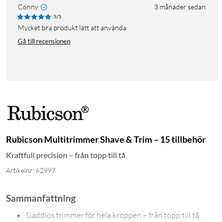
Conny
3 månader sedan
5/5
Mycket bra produkt lätt att använda
Gå till recensionen
Rubicson Multitrimmer Shave & Trim – 15 tillbehör
Kraftfull precision – från topp till tå
Artikelnr: 62997
Sammanfattning
Sladdlös trimmer för hela kroppen – från topp till tå.