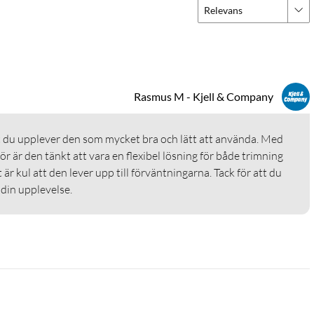
Relevans
-kabel ingår)
 rinnande vatten.
Rasmus M - Kjell & Company
r är den tänkt att vara en flexibel lösning för både trimning 
 är kul att den lever upp till förväntningarna. Tack för att du 
din upplevelse.
mmer, kroppstrimmer, näs- och örontrimmer)