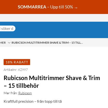
SOMMARREA
– Upp till 50% →
MMER
RUBICSON MULTITRIMMER SHAVE & TRIM – 15 TILLBEHÖR
18% RABATT
Artikelnr: 62997
Rubicson Multitrimmer Shave & Trim
– 15 tillbehör
Mer från:
Rubicson
Kraftfull precision – från topp till tå