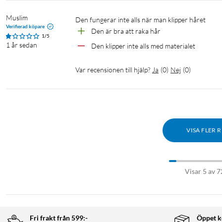
Muslim
Den fungerar inte alls när man klipper håret 
Verifierad köpare
Den är bra att raka hår 
1/5
1 år sedan
Den klipper inte alls med materialet 
Var recensionen till hjälp?
Ja
(
0
)
Nej
(
0
)
VISA FLER 
Visar 5 av 7
Fri frakt från 599:-
Öppet k