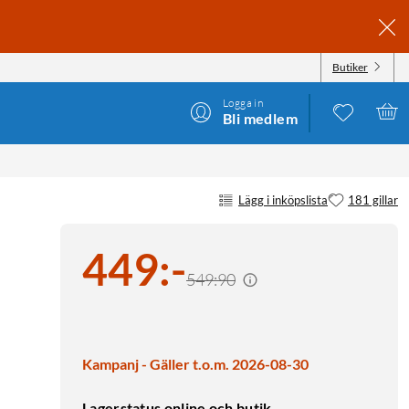
Butiker
Logga in
Bli medlem
Lägg i inköpslista
181 gillar
449
:
-
549:90
Kampanj - Gäller t.o.m. 2026-08-30
Lagerstatus online och butik