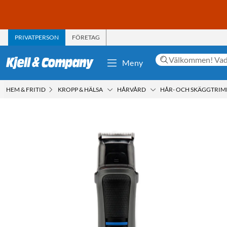
PRIVATPERSON
FÖRETAG
Meny
HEM & FRITID
KROPP & HÄLSA
HÅRVÅRD
HÅR- OCH SKÄGGTRI