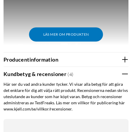
LÄS MER OM PRODUKTEN
Producentinformation
Kundbetyg & recensioner
(
4
)
Funktioner
Här ser du vad andra kunder tycker. Vi visar alla betyg för att göra
Elastiska innerfickor och öglor
det enklare för dig att välja rätt produkt. Recensionerna nedan skrivs
Säkerhetsficka med dragkedja för värdesaker
uteslutande av kunder som har köpt varan. Betyg och recensioner
Slitstarkt material
administreras av TestFreaks. Läs mer om villkor för publicering här
Integrerad nyckelhållare
www.kjell.com/se/villkor/recensioner.