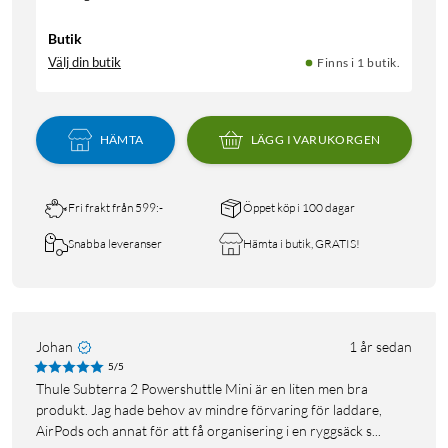
Butik
Välj din butik
Finns i 1 butik.
HÄMTA
LÄGG I VARUKORGEN
Fri frakt från 599:-
Öppet köp i 100 dagar
Snabba leveranser
Hämta i butik, GRATIS!
Johan
1 år sedan
5/5
Thule Subterra 2 Powershuttle Mini är en liten men bra
produkt. Jag hade behov av mindre förvaring för laddare,
AirPods och annat för att få organisering i en ryggsäck s...