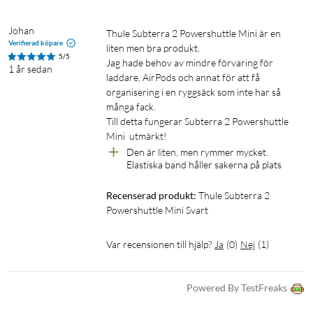
Platsbesparande design
Johan
Thule Subterra 2 Powershuttle Mini är en 
Den strömlinjeformade designen hjälper dig komma åt viktiga
Verifierad köpare
liten men bra produkt.

saker snabbt när du behöver dem. Fodralet kan sedan smidigt
5/5
Jag hade behov av mindre förvaring för 
1 år sedan
tas ut ur och läggas i en större väska, även när det är trångt.
laddare, AirPods och annat för att få 
organisering i en ryggsäck som inte har så 
Specifikationer
många fack.

Till detta fungerar Subterra 2 Powershuttle 
Material: Bluesign-godkänd 800D nylon/polyester
Mått: 115x45x215 mm
Den är liten, men rymmer mycket. 
Vikt: 100 g
Elastiska band håller sakerna på plats
I förpackningen
Recenserad produkt:
Thule Subterra 2 
Powershuttle Mini Svart
Subterra 2 PS Mini teknikfodral
Var recensionen till hjälp?
Ja
(
0
)
Nej
(
1
)
Tech Bag
Techbag
Powered By TestFreaks