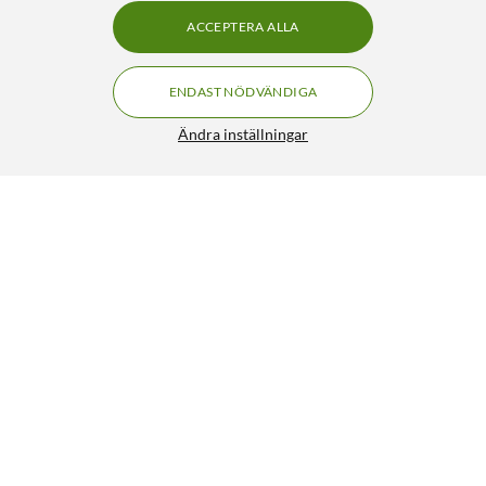
ACCEPTERA ALLA
ENDAST NÖDVÄNDIGA
Ändra inställningar
Thule Subterra 2 Powershuttle Mini Dark Slate
269:-
4.5/5
HÄMTA
LÄGG I VARUKORGEN