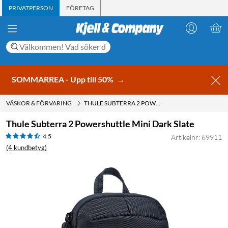
PRIVATPERSON
FÖRETAG
SOMMARREA - Upp till 50%
→
VÄSKOR & FÖRVARING
THULE SUBTERRA 2 POWERSHUTTLE MINI DARK SLATE
Thule Subterra 2 Powershuttle Mini Dark Slate
4.5
Artikelnr: 69911
(4 kundbetyg)