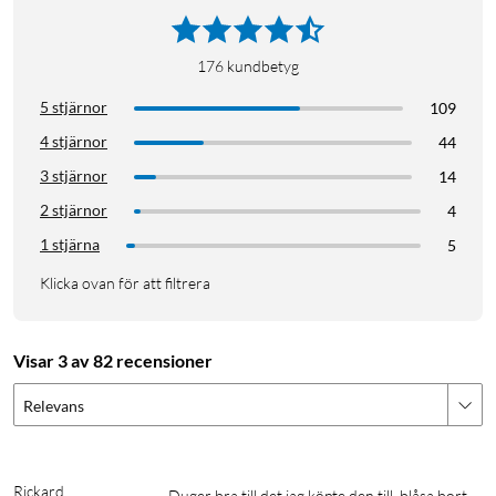
176
kundbetyg
5 stjärnor
109
4 stjärnor
44
3 stjärnor
14
2 stjärnor
4
1 stjärna
5
Klicka ovan för att filtrera
Visar 3 av 82 recensioner
Relevans
Rickard
Duger bra till det jag köpte den till, blåsa bort 