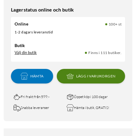
Lagerstatus online och butik
Online
100+ st
1-2 dagars leveranstid
Butik
Välj din butik
Finns i 111 butiker.
HÄMTA
LÄGG I VARUKORGEN
Fri frakt från 599:-
Öppet köp i 100 dagar
Snabba leveranser
Hämta i butik, GRATIS!