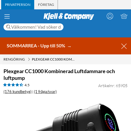
PRIVATPERSON
FÖRETAG
SOMMARREA - Upp till 50%
→
RENGÖRING
PLEXGEAR CC1000 KOMBINERAD LUFTDAMMARE OCH LUFTPUMP
Plexgear CC1000 Kombinerad Luftdammare och
luftpump
4.5
Artikelnr: 65905
(176 kundbetyg)
(1 fråga/svar)
|