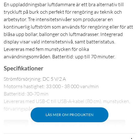
En uppladdningsbar luftdammare är ett bra alternativ till
tryckluft på burk och perfekt för rengöring av teknik och
arbetsytor. Tre intensitetsnivåer som producerar en
kontinuerlig luftström som används för rengöring eller för att
blåsa upp bollar, ballonger och luftmadrasser. Integrerad
display visar vald intensitetsnivå, samt batteristatus.
Levereras med fem munstycken för olika
användningsområden. Batteritid: upp till 70 minuter.
Specifikationer
Strömförsörjning: DC 5 V/2 A
Motorns hastighet: 33 000 - 38 000 varv/min
Batteritid: 30-70 min
Levereras med USB-C till USB-A-kabel (80 cm), munstycken,
förvaringspåse och manual
LÄS MER OM PRODUKTEN
Tryckluft
Air Duster
Luft
Damm
Dust off