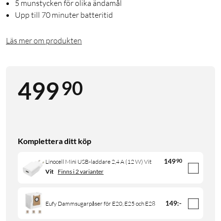
5 munstycken för olika ändamål
Upp till 70 minuter batteritid
Läs mer om produkten
90
499
Komplettera ditt köp
149
90
Linocell Mini USB-laddare 2,4 A (12 W) Vit
Vit
Finns i 2 varianter
149
:
-
Eufy Dammsugarpåser för E20, E25 och E28