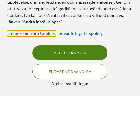
upplevelse, unika erbjudanden och anpassade annonser. Genom
att trycka "Acceptera alla" godkänner du användandet av sådana
cookies. Du kan också välja vilka cookies du vill godkänna via
länken "Ändra inställningar".
Läs mer om våra Cookies
,
läs vår Integritetspolicy
.
ACCEPTERA ALLA
ENDAST NÖDVÄNDIGA
Ändra inställningar
Plexgear CC1000 Kombinerad Luftdammare och
luftpump
499:90
4.5/5
HÄMTA
LÄGG I VARUKORGEN