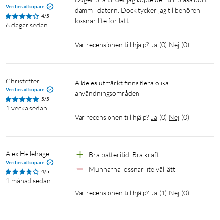
Verifierad köpare
damm i datorn. Dock tycker jag tillbehören 
4/5
lossnar lite för lätt.
6 dagar sedan
Var recensionen till hjälp?
Ja
(
0
)
Nej
(
0
)
Christoffer
alldeles utmärkt finns flera olika 
Verifierad köpare
användningsområden   
5/5
1 vecka sedan
Var recensionen till hjälp?
Ja
(
0
)
Nej
(
0
)
Alex Hellehage
Bra batteritid, Bra kraft
Verifierad köpare
Munnarna lossnar lite väl lätt
4/5
1 månad sedan
Var recensionen till hjälp?
Ja
(
1
)
Nej
(
0
)